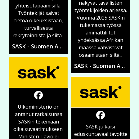
näkyvät tavallisten
yhteisötapaamisilla.
työntekijöiden arjessa.
Työntekijät saivat
Vuonna 2025 SASKin
tietoa oikeuksistaan,
tukemassa työssä
turvallisesta
ammattiliitot
rekrytoinnista ja siitä...
yhdeksässä Afrikan
SASK - Suomen Ammattiliittojen Solidaarisuuskeskus
maassa vahvistivat
osaamistaan siitä...
SASK - Suomen Ammattiliittojen Solidaarisuuskeskus
Ulkoministeriö on
antanut ratkaisunsa
SASKin tekemään
SASK julkaisi
oikaisuvaatimukseen.
eduskuntavaalitavoitteensa
Ministeri Tavio ei