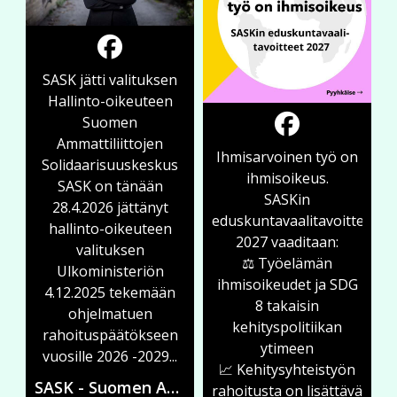
SASK jätti valituksen
Hallinto-oikeuteen
Suomen
Ammattiliittojen
Ihmisarvoinen työ on
Solidaarisuuskeskus
ihmisoikeus.
SASK on tänään
SASKin
28.4.2026 jättänyt
eduskuntavaalitavoitteissa
hallinto-oikeuteen
2027 vaaditaan:
valituksen
⚖️ Työelämän
Ulkoministeriön
ihmisoikeudet ja SDG
4.12.2025 tekemään
8 takaisin
ohjelmatuen
kehityspolitiikan
rahoituspäätökseen
ytimeen
vuosille 2026 -2029...
📈 Kehitysyhteistyön
SASK - Suomen Ammattiliittojen Solidaarisuuskeskus
rahoitusta on lisättävä