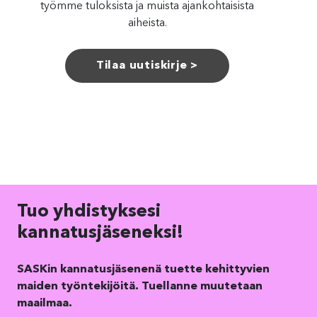
työmme tuloksista ja muista ajankohtaisista
aiheista.
Tilaa uutiskirje >
Tuo yhdistyksesi
kannatusjäseneksi!
SASKin kannatusjäsenenä tuette kehittyvien
maiden työntekijöitä.
Tuellanne muutetaan
maailmaa
.