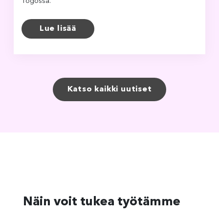
Togossa.
Lue lisää
Katso kaikki uutiset
Näin voit tukea työtämme