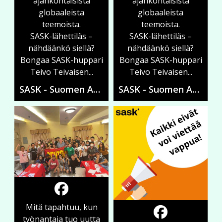
ajankohtaisista
ajankohtaisista
globaaleista
globaaleista
teemoista.
teemoista.
SASK-lähettiläs –
SASK-lähettiläs –
nähdäänkö siellä?
nähdäänkö siellä?
Bongaa SASK-huppari
Bongaa SASK-huppari
Teivo Teivaisen...
Teivo Teivaisen...
SASK - Suomen Ammattiliittojen Solidaarisuuskeskus
SASK - Suomen Ammattiliittojen Solidaarisuuskeskus
Mitä tapahtuu, kun
työnantaja tuo uutta