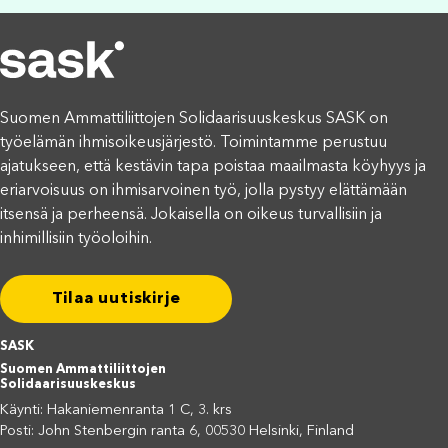
Suomen Ammattiliittojen Solidaarisuuskeskus SASK on
työelämän ihmisoikeusjärjestö. Toimintamme perustuu
ajatukseen, että kestävin tapa poistaa maailmasta köyhyys ja
eriarvoisuus on ihmisarvoinen työ, jolla pystyy elättämään
itsensä ja perheensä. Jokaisella on oikeus turvallisiin ja
inhimillisiin työoloihin.
Tilaa uutiskirje
SASK
Suomen Ammattiliittojen
Solidaarisuuskeskus
Käynti: Hakaniemenranta 1 C, 3. krs
Posti: John Stenbergin ranta 6, 00530 Helsinki, Finland