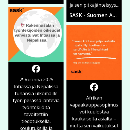
ja sen pitkäjänteisyys...
SASK - Suomen Ammattiliittojen Solidaarisuuskeskus
📍 Vuonna 2025
Intiassa ja Nepalissa
tuhansia ulkomaille
Afrikan
työn perässä lähteviä
vapaakauppasopimus
työntekijöitä
voi kuulostaa
tavoitettiin
kaukaiselta asialta –
tiedotuksella,
mutta sen vaikutukset
koulutuksilla ja