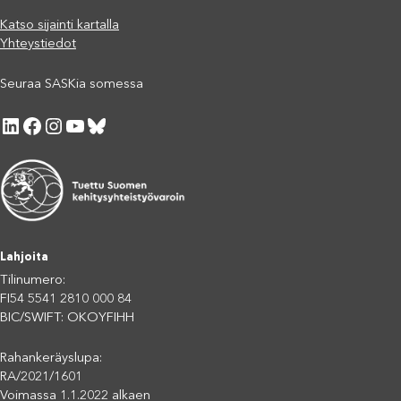
Katso sijainti kartalla
Yhteystiedot
Seuraa SASKia somessa
LinkedIn
Facebook
Instagram
YouTube
Bluesky
Lahjoita
Tilinumero:
FI54 5541 2810 000 84
BIC/SWIFT: OKOYFIHH
Rahankeräyslupa:
RA/2021/1601
Voimassa 1.1.2022 alkaen