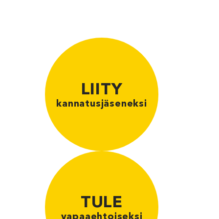
LIITY
kannatusjäseneksi
TULE
vapaaehtoiseksi