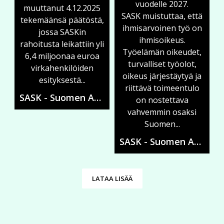
vuodelle 2027.
muuttanut 4.12.2025
SASK muistuttaa, että
tekemäänsä päätöstä,
ihmisarvoinen työ on
jossa SASKin
ihmisoikeus.
rahoitusta leikattiin yli
Työelämän oikeudet,
6,4 miljoonaa euroa
turvalliset työolot,
virkahenkilöiden
oikeus järjestäytyä ja
esityksestä...
riittävä toimeentulo
SASK - Suomen Ammattiliittojen Solidaarisuuskeskus
on nostettava
vahvemmin osaksi
Suomen...
SASK - Suomen Ammattiliittojen Solidaarisuuskeskus
LATAA LISÄÄ