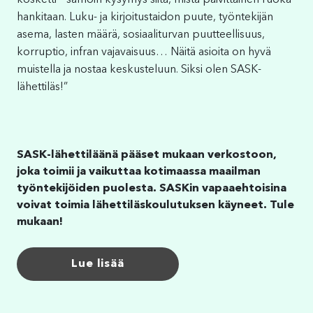
kosketti – samoin kysymys siitä, mistä päivittäinen ruoka
hankitaan. Luku- ja kirjoitustaidon puute, työntekijän
asema, lasten määrä, sosiaaliturvan puutteellisuus,
korruptio, infran vajavaisuus… Näitä asioita on hyvä
muistella ja nostaa keskusteluun. Siksi olen SASK-
lähettiläs!”
SASK-lähettiläänä pääset mukaan verkostoon,
joka toimii ja vaikuttaa kotimaassa maailman
työntekijöiden puolesta. SASKin vapaaehtoisina
voivat toimia lähettiläskoulutuksen käyneet. Tule
mukaan!
Lue lisää