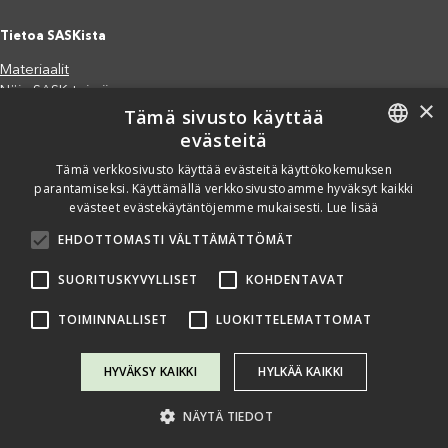
Tietoa SASKista
Materiaalit
Näin SASK toimii
×
Tämä sivusto käyttää
Jäsenjärjestöt
evästeitä
Saavutettavuusseloste
Tietosuojaseloste
FINNISH
Tämä verkkosivusto käyttää evästeitä käyttökokemuksen
Eettiset periaatteet (pdf)
parantamiseksi. Käyttämällä verkkosivustoamme hyväksyt kaikki
ENGLISH
Miten voit auttaa?
evästeet evästekäytäntöjemme mukaisesti.
Lue lisää
SPANISH
Lahjoita
EHDOTTOMASTI VÄLTTÄMÄTTÖMÄT
Osallistu
Liity kannatusjäseneksi
SUORITUSKYVYLLISET
KOHDENTAVAT
Ilmoita väärinkäytösepäilystä
TOIMINNALLISET
LUOKITTELEMATTOMAT
HYVÄKSY KAIKKI
HYLKÄÄ KAIKKI
NÄYTÄ TIEDOT
Copyright @ SASK 2024