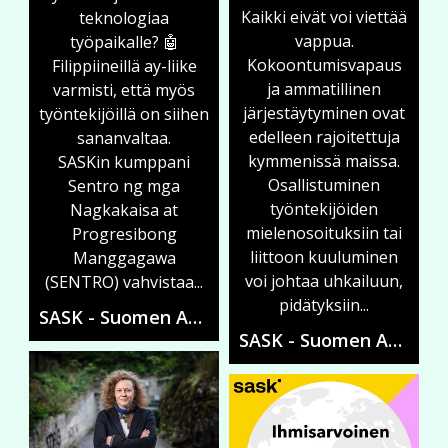
Kaikki eivät voi viettää
teknologiaa
vappua.
työpaikalle? 🤖
Kokoontumisvapaus
Filippiineillä ay-liike
ja ammatillinen
varmisti, että myös
järjestäytyminen ovat
työntekijöillä on siihen
edelleen rajoitettuja
sananvaltaa.
kymmenissä maissa.
SASKin kumppani
Osallistuminen
Sentro ng mga
työntekijöiden
Nagkakaisa at
mielenosoituksiin tai
Progresibong
liittoon kuuluminen
Manggagawa
voi johtaa uhkailuun,
(SENTRO) vahvistaa...
pidätyksiin...
SASK - Suomen Ammattiliittojen Solidaarisuuskeskus
SASK - Suomen Ammattiliittojen Solidaarisuuskeskus