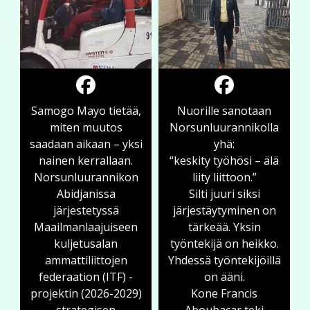
Samogo Mayo tietää,
Nuorille sanotaan
miten muutos
Norsunluurannikolla
saadaan aikaan – yksi
yhä:
nainen kerrallaan.
“keskity työhösi – älä
Norsunluurannikon
liity liittoon.”
Abidjanissa
Silti juuri siksi
järjestetyssä
järjestäytyminen on
Maailmanlaajuiseen
tärkeää. Yksin
kuljetusalan
työntekijä on heikko.
ammattiliittojen
Yhdessä työntekijöillä
federaation (ITF) -
on ääni.
projektin (2026-2029)
Kone Francis