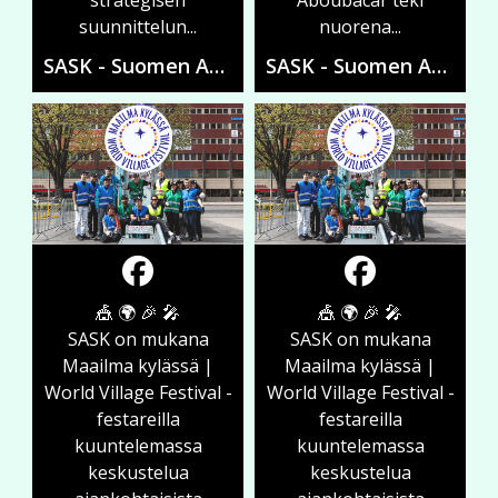
strategisen
Aboubacar teki
suunnittelun...
nuorena...
SASK - Suomen Ammattiliittojen Solidaarisuuskeskus
SASK - Suomen Ammattiliittojen Solidaarisuuskeskus
🎪 🌍 🎉 🎤
🎪 🌍 🎉 🎤
SASK on mukana
SASK on mukana
Maailma kylässä |
Maailma kylässä |
World Village Festival -
World Village Festival -
festareilla
festareilla
kuuntelemassa
kuuntelemassa
keskustelua
keskustelua