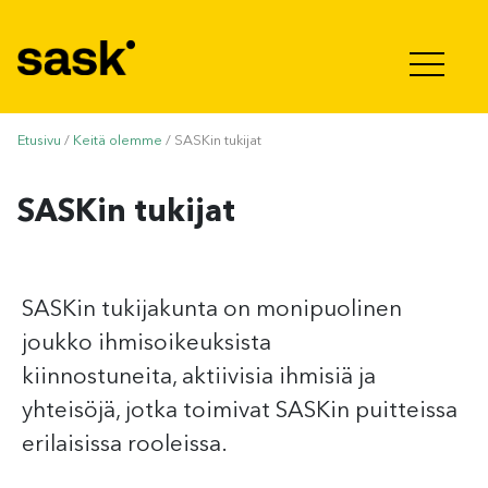
Hyppää sisältöön
Etusivu
/
Keitä olemme
/
SASKin tukijat
SASKin tukijat
SASKin tukijakunta on monipuolinen
joukko ihmisoikeuksista
kiinnostuneita, aktiivisia ihmisiä ja
yhteisöjä, jotka toimivat SASKin puitteissa
erilaisissa rooleissa.