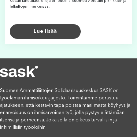
Kesän lähettilästreffejä eri puolilla Suomea vietettiin piknikkien ja
leffailtojen merkeissä.
Lue lisää
Suomen Ammattiliittojen Solidaarisuuskeskus SASK on
työelämän ihmisoikeusjärjestö. Toimintamme perustuu
ajatukseen, että kestävin tapa poistaa maailmasta köyhyys ja
eriarvoisuus on ihmisarvoinen työ, jolla pystyy elättämään
itsensä ja perheensä. Jokaisella on oikeus turvallisiin ja
inhimillisiin työoloihin.