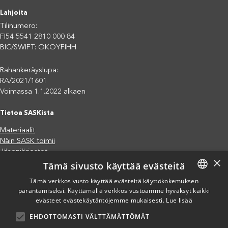
Lahjoita
Tilinumero:
FI54 5541 2810 000 84
BIC/SWIFT: OKOYFIHH
Rahankeräyslupa:
RA/2021/1601
Voimassa 1.1.2022 alkaen
Tietoa SASKista
Materiaalit
Näin SASK toimii
Jäsenjärjestöt
×
Tämä sivusto käyttää evästeitä
Saavutettavuusseloste
Tietosuojaseloste
Tämä verkkosivusto käyttää evästeitä käyttökokemuksen
Eettiset periaatteet (pdf)
parantamiseksi. Käyttämällä verkkosivustoamme hyväksyt kaikki
FINNISH
Miten voit auttaa?
evästeet evästekäytäntöjemme mukaisesti.
Lue lisää
ENGLISH
Lahjoita
EHDOTTOMASTI VÄLTTÄMÄTTÖMÄT
SPANISH
Osallistu