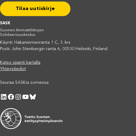
Tilaa uutiskirje
SASK
Suomen Ammattiliittojen
Solidaarisuuskeskus
Käynti: Hakaniemenranta 1 C, 3. krs
Posti: John Stenbergin ranta 6, 00530 Helsinki, Finland
Katso sijainti kartalla
Yhteystiedot
Seuraa SASKia somessa
LinkedIn
Facebook
Instagram
YouTube
Bluesky