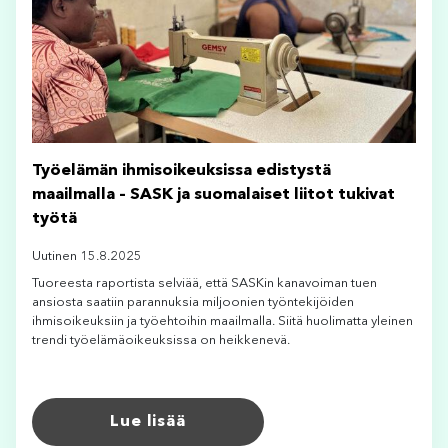
Työelämän ihmisoikeuksissa edistystä
maailmalla – SASK ja suomalaiset liitot tukivat
työtä
Uutinen 15.8.2025
Tuoreesta raportista selviää, että SASKin kanavoiman tuen
ansiosta saatiin parannuksia miljoonien työntekijöiden
ihmisoikeuksiin ja työehtoihin maailmalla. Siitä huolimatta yleinen
trendi työelämäoikeuksissa on heikkenevä.
Lue lisää