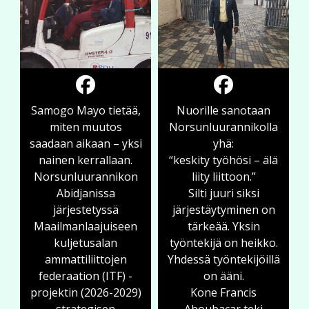
Samogo Mayo tietää,
Nuorille sanotaan
miten muutos
Norsunluurannikolla
saadaan aikaan – yksi
yhä:
nainen kerrallaan.
“keskity työhösi – älä
Norsunluurannikon
liity liittoon.”
Abidjanissa
Silti juuri siksi
järjestetyssä
järjestäytyminen on
Maailmanlaajuiseen
tärkeää. Yksin
kuljetusalan
työntekijä on heikko.
ammattiliittojen
Yhdessä työntekijöillä
federaation (ITF) -
on ääni.
projektin (2026-2029)
Kone Francis