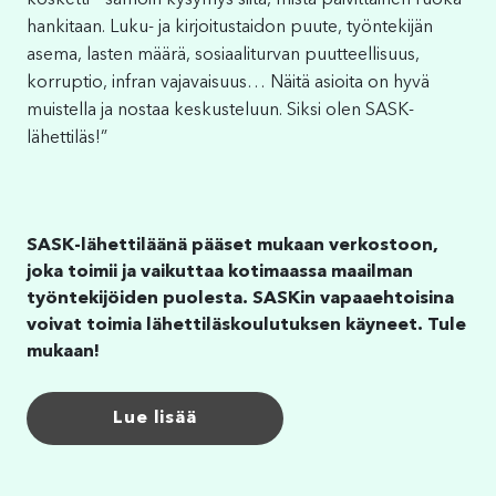
kosketti – samoin kysymys siitä, mistä päivittäinen ruoka
hankitaan. Luku- ja kirjoitustaidon puute, työntekijän
asema, lasten määrä, sosiaaliturvan puutteellisuus,
korruptio, infran vajavaisuus… Näitä asioita on hyvä
muistella ja nostaa keskusteluun. Siksi olen SASK-
lähettiläs!”
SASK-lähettiläänä pääset mukaan verkostoon,
joka toimii ja vaikuttaa kotimaassa maailman
työntekijöiden puolesta. SASKin vapaaehtoisina
voivat toimia lähettiläskoulutuksen käyneet. Tule
mukaan!
Lue lisää