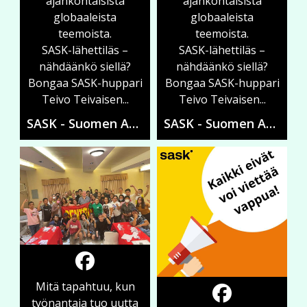
ajankohtaisista
ajankohtaisista
globaaleista
globaaleista
teemoista.
teemoista.
SASK-lähettiläs –
SASK-lähettiläs –
nähdäänkö siellä?
nähdäänkö siellä?
Bongaa SASK-huppari
Bongaa SASK-huppari
Teivo Teivaisen...
Teivo Teivaisen...
SASK - Suomen Ammattiliittojen Solidaarisuuskeskus
SASK - Suomen Ammattiliittojen Solidaarisuuskeskus
Mitä tapahtuu, kun
työnantaja tuo uutta