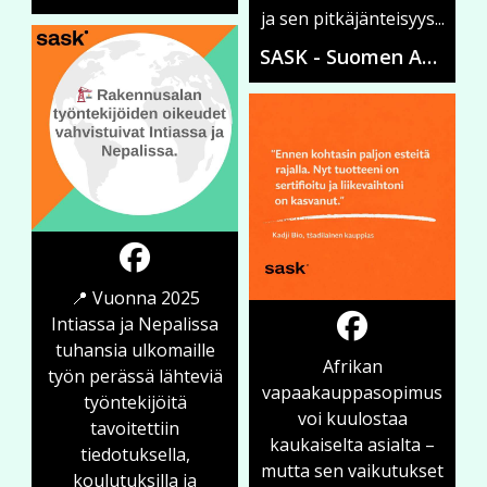
ja sen pitkäjänteisyys...
SASK - Suomen Ammattiliittojen Solidaarisuuskeskus
📍 Vuonna 2025
Intiassa ja Nepalissa
tuhansia ulkomaille
Afrikan
työn perässä lähteviä
vapaakauppasopimus
työntekijöitä
voi kuulostaa
tavoitettiin
kaukaiselta asialta –
tiedotuksella,
mutta sen vaikutukset
koulutuksilla ja