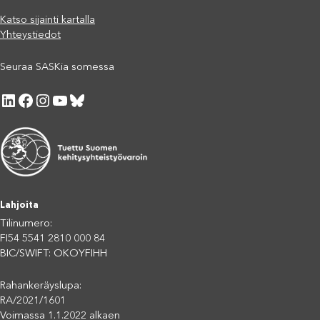
Katso sijainti kartalla
Yhteystiedot
Seuraa SASKia somessa
LinkedIn
Facebook
Instagram
YouTube
Bluesky
Lahjoita
Tilinumero:
FI54 5541 2810 000 84
BIC/SWIFT: OKOYFIHH
Rahankeräyslupa:
RA/2021/1601
Voimassa 1.1.2022 alkaen