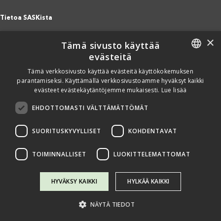
Tietoa SASKista
Materiaalit
×
Tämä sivusto käyttää
Näin SASK toimii
evästeitä
Jäsenjärjestöt
FINNISH
Saavutettavuusseloste
Tämä verkkosivusto käyttää evästeitä käyttökokemuksen
parantamiseksi. Käyttämällä verkkosivustoamme hyväksyt kaikki
Tietosuojaseloste
ENGLISH
evästeet evästekäytäntöjemme mukaisesti.
Lue lisää
Eettiset periaatteet (pdf)
Miten voit auttaa?
SPANISH
EHDOTTOMASTI VÄLTTÄMÄTTÖMÄT
Lahjoita
Osallistu
SUORITUSKYVYLLISET
KOHDENTAVAT
Liity kannatusjäseneksi
Ilmoita väärinkäytösepäilystä
TOIMINNALLISET
LUOKITTELEMATTOMAT
HYVÄKSY KAIKKI
HYLKÄÄ KAIKKI
NÄYTÄ TIEDOT
Copyright @ SASK 2024