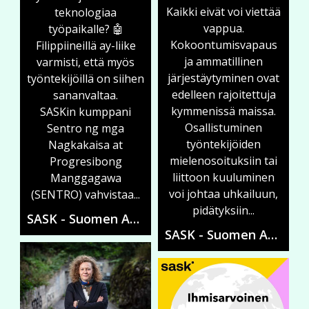
Kaikki eivät voi viettää
teknologiaa
vappua.
työpaikalle? 🤖
Kokoontumisvapaus
Filippiineillä ay-liike
ja ammatillinen
varmisti, että myös
järjestäytyminen ovat
työntekijöillä on siihen
edelleen rajoitettuja
sananvaltaa.
kymmenissä maissa.
SASKin kumppani
Osallistuminen
Sentro ng mga
työntekijöiden
Nagkakaisa at
mielenosoituksiin tai
Progresibong
liittoon kuuluminen
Manggagawa
voi johtaa uhkailuun,
(SENTRO) vahvistaa...
pidätyksiin...
SASK - Suomen Ammattiliittojen Solidaarisuuskeskus
SASK - Suomen Ammattiliittojen Solidaarisuuskeskus