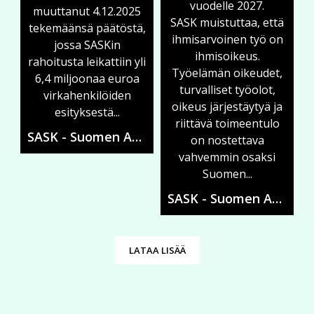
vuodelle 2027.
muuttanut 4.12.2025
SASK muistuttaa, että
tekemäänsä päätöstä,
ihmisarvoinen työ on
jossa SASKin
ihmisoikeus.
rahoitusta leikattiin yli
Työelämän oikeudet,
6,4 miljoonaa euroa
turvalliset työolot,
virkahenkilöiden
oikeus järjestäytyä ja
esityksestä...
riittävä toimeentulo
SASK - Suomen Ammattiliittojen Solidaarisuuskeskus
on nostettava
vahvemmin osaksi
Suomen...
SASK - Suomen Ammattiliittojen Solidaarisuuskeskus
LATAA LISÄÄ