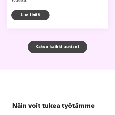
Togossa.
Lue lisää
Katso kaikki uutiset
Näin voit tukea työtämme