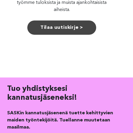
työmme tuloksista ja muista ajankohtaisista
aiheista.
Tilaa uutiskirje >
Tuo yhdistyksesi
kannatusjäseneksi!
SASKin kannatusjäsenenä tuette kehittyvien
maiden työntekijöitä.
Tuellanne muutetaan
maailmaa
.