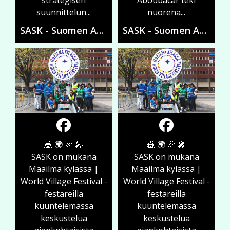
strategisen
Aboubacar teki
suunnittelun...
nuorena...
SASK - Suomen Ammattiliittojen Solidaarisuuskeskus
SASK - Suomen Ammattiliittojen Solidaarisuuskeskus
🎪 🌍 🎉 🎤
🎪 🌍 🎉 🎤
SASK on mukana
SASK on mukana
Maailma kylässä |
Maailma kylässä |
World Village Festival -
World Village Festival -
festareilla
festareilla
kuuntelemassa
kuuntelemassa
keskustelua
keskustelua