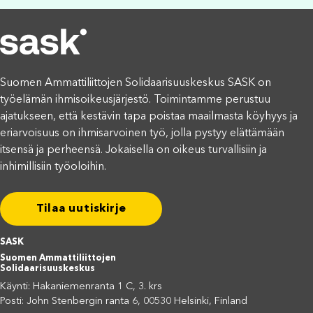
Suomen Ammattiliittojen Solidaarisuuskeskus SASK on
työelämän ihmisoikeusjärjestö. Toimintamme perustuu
ajatukseen, että kestävin tapa poistaa maailmasta köyhyys ja
eriarvoisuus on ihmisarvoinen työ, jolla pystyy elättämään
itsensä ja perheensä. Jokaisella on oikeus turvallisiin ja
inhimillisiin työoloihin.
Tilaa uutiskirje
SASK
Suomen Ammattiliittojen
Solidaarisuuskeskus
Käynti: Hakaniemenranta 1 C, 3. krs
Posti: John Stenbergin ranta 6, 00530 Helsinki, Finland