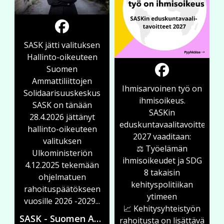
SASK jätti valituksen
Hallinto-oikeuteen
Suomen
Ammattiliittojen
Ihmisarvoinen työ on
Solidaarisuuskeskus
ihmisoikeus.
SASK on tänään
SASKin
28.4.2026 jättänyt
eduskuntavaalitavoitteissa
hallinto-oikeuteen
2027 vaaditaan:
valituksen
⚖️ Työelämän
Ulkoministeriön
ihmisoikeudet ja SDG
4.12.2025 tekemään
8 takaisin
ohjelmatuen
kehityspolitiikan
rahoituspäätökseen
ytimeen
vuosille 2026 -2029...
📈 Kehitysyhteistyön
SASK - Suomen Ammattiliittojen Solidaarisuuskeskus
rahoitusta on lisättävä