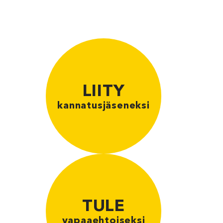
LIITY
kannatusjäseneksi
TULE
vapaaehtoiseksi