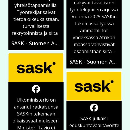
näkyvät tavallisten
yhteisötapaamisilla.
työntekijöiden arjessa.
Työntekijät saivat
Vuonna 2025 SASKin
tietoa oikeuksistaan,
tukemassa työssä
turvallisesta
ammattiliitot
rekrytoinnista ja siitä...
yhdeksässä Afrikan
SASK - Suomen Ammattiliittojen Solidaarisuuskeskus
maassa vahvistivat
osaamistaan siitä...
SASK - Suomen Ammattiliittojen Solidaarisuuskeskus
Ulkoministeriö on
antanut ratkaisunsa
SASKin tekemään
SASK julkaisi
oikaisuvaatimukseen.
eduskuntavaalitavoitteensa
Ministeri Tavio ei