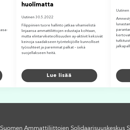
huolimatta
Uutinen
Uutinen 30.5.2022
Amnestyn
lunastan
Filippiinien tuore hallinto jatkaa vihamielistä
parantam
tasa-
linjaansa ammattiliittojen edustajia kohtaan,
kertovat
mutta elintarviketeollisuuden ay-aktiivit keksivät
tutkitui
keinoja saadakseen työntekijöille kunnolliset
jalkapal
työsuhteet ja paremmat palkat – sekä
suojellakseen heitä.
Lue lisää
Suomen Ammattiliittojen Solidaarisuuskeskus S