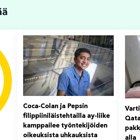
ää
Coca-Colan ja Pepsin
Vart
filippiiniläistehtailla ay-liike
Qata
kamppailee työntekijöiden
pakk
oikeuksista uhkauksista
alla