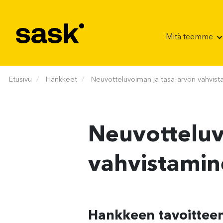
Hyppää sisältöön
Mitä teemme
Etusivu
Hankkeet
Neuvotteluvoiman ja tasa-arvon vahvistami
Neuvotteluv
vahvistamine
Hankkeen tavoitteena