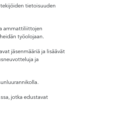
tekijöiden tietoisuuden
a ammattiliittojen
 heidän työolojaan.
avat jäsenmääriä ja lisäävät
sneuvotteluja ja
sunluurannikolla.
sa, jotka edustavat