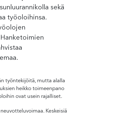
rsunluurannikolla sekä
aa työoloihinsa.
työolojen
. Hanketoimien
ahvistaa
semaa.
n työntekijöitä, mutta alalla
keuksien heikko toimeenpano
ihin ovat usein rajalliset.
a neuvotteluvoimaa. Keskeisiä