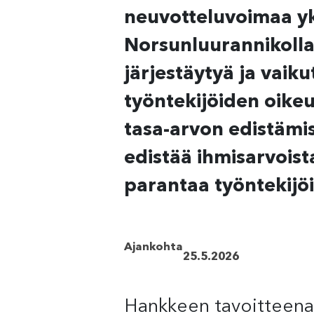
neuvotteluvoimaa yks
Norsunluurannikolla 
järjestäytyä ja vaiku
työntekijöiden oike
tasa-arvon edistämis
edistää ihmisarvoist
parantaa työntekijö
Ajankohta
25.5.2026
Hankkeen tavoitteena 