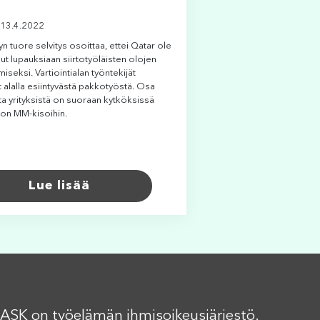
 13.4.2022
 tuore selvitys osoittaa, ettei Qatar ole
ut lupauksiaan siirtotyöläisten olojen
iseksi. Vartiointialan työntekijät
 alalla esiintyvästä pakkotyöstä. Osa
sta yrityksistä on suoraan kytköksissä
lon MM-kisoihin.
Lue lisää
ASK on työelämän ihmisoikeusjärjestö.