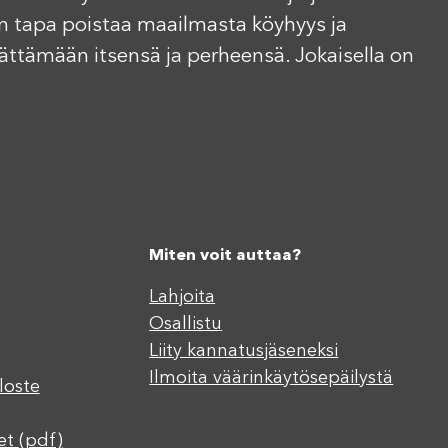
n tapa poistaa maailmasta köyhyys ja
elättämään itsensä ja perheensä. Jokaisella on
Miten voit auttaa?
Lahjoita
Osallistu
Liity kannatusjäseneksi
Ilmoita väärinkäytösepäilystä
loste
et (pdf)