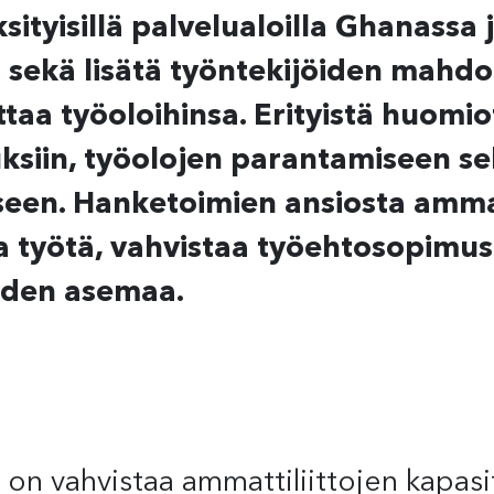
ityisillä palvelualoilla Ghanassa 
sekä lisätä työntekijöiden mahdol
ttaa työoloihinsa. Erityistä huomio
uksiin, työolojen parantamiseen s
een. Hanketoimien ansiosta ammatt
a työtä, vahvistaa työehtosopimus
iden asemaa.
on vahvistaa ammattiliittojen kapasit