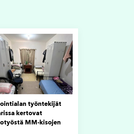
iointialan työntekijät
rissa kertovat
otyöstä MM-kisojen