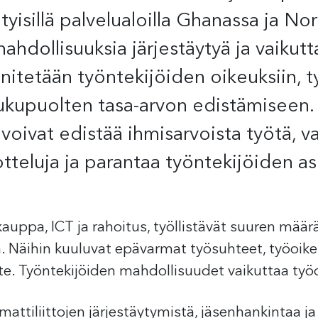
yisillä palvelualoilla Ghanassa ja No
ahdollisuuksia järjestäytyä ja vaikutt
nnitetään työntekijöiden oikeuksiin, 
ukupuolten tasa-arvon edistämiseen
 voivat edistää ihmisarvoista työtä, v
teluja ja parantaa työntekijöiden a
kauppa, ICT ja rahoitus, työllistävät suuren määrä
ta. Näihin kuuluvat epävarmat työsuhteet, työoi
e. Työntekijöiden mahdollisuudet vaikuttaa työolo
ttiliittojen järjestäytymistä, jäsenhankintaa j