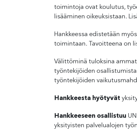
toimintoja ovat koulutus, t
lisääminen oikeuksistaan. Lisä
Hankkeessa edistetään myös s
toimintaan. Tavoitteena on l
Välittöminä tuloksina ammatti
työntekijöiden osallistumist
työntekijöiden vaikutusmahdo
Hankkeesta hyötyvät
yksit
Hankkeeseen osallistuu
UNI
yksityisten palvelualojen työ