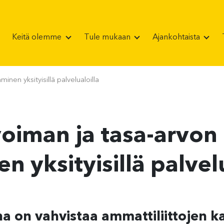
Keitä olemme
Tule mukaan
Ajankohtaista
nen yksityisillä palvelualoilla
oiman ja tasa-arvon
n yksityisillä palvelu
 on vahvistaa ammattiliittojen ka