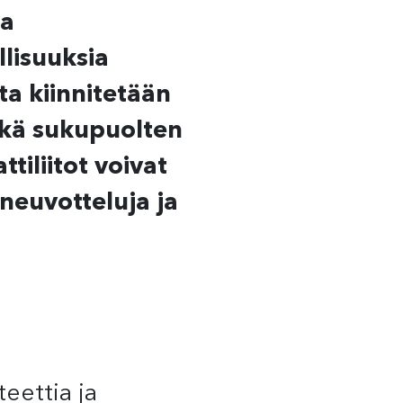
ja
lisuuksia
ta kiinnitetään
ekä sukupuolten
iliitot voivat
neuvotteluja ja
eettia ja