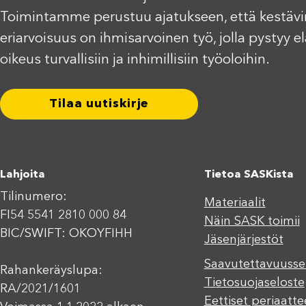
Toimintamme perustuu ajatukseen, että kestävi
eriarvoisuus on ihmisarvoinen työ, jolla pystyy 
oikeus turvallisiin ja inhimillisiin työoloihin.
Tilaa uutiskirje
Lahjoita
Tietoa SASKista
Tilinumero:
Materiaalit
FI54 5541 2810 000 84
Näin SASK toimii
BIC/SWIFT: OKOYFIHH
Jäsenjärjestöt
Saavutettavuusse
Rahankeräyslupa:
Tietosuojaseloste
RA/2021/1601
Eettiset periaatte