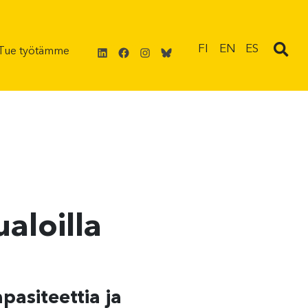
LinkedIn
Facebook
Instagram
Bluesky
FI
EN
ES
Tue työtämme
aloilla
pasiteettia ja