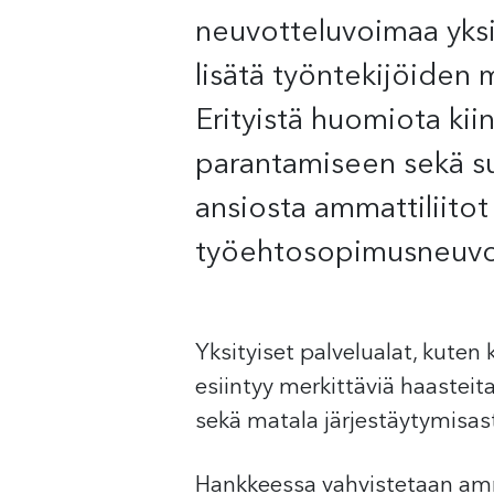
neuvotteluvoimaa yksit
lisätä työntekijöiden m
Erityistä huomiota kii
parantamiseen sekä s
ansiosta ammattiliitot
työehtosopimusneuvot
Yksityiset palvelualat, kuten 
esiintyy merkittäviä haastei
sekä matala järjestäytymisast
Hankkeessa vahvistetaan amma