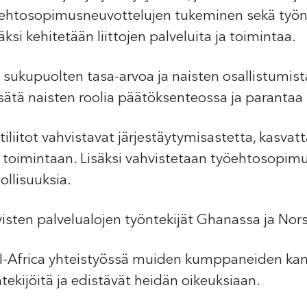
yöehtosopimusneuvottelujen tukeminen sekä työn
ksi kehitetään liittojen palveluita ja toimintaa.
ukupuolten tasa-arvoa ja naisten osallistumist
isätä naisten roolia päätöksenteossa ja parantaa
liitot vahvistavat järjestäytymisastetta, kasvatt
a toimintaan. Lisäksi vahvistetaan työehtosopimu
llisuuksia.
yisten palvelualojen työntekijät Ghanassa ja Nor
-Africa yhteistyössä muiden kumppaneiden kans
ntekijöitä ja edistävät heidän oikeuksiaan.