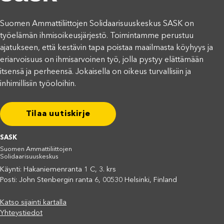
Suomen Ammattiliittojen Solidaarisuuskeskus SASK on
työelämän ihmisoikeusjärjestö. Toimintamme perustuu
ajatukseen, että kestävin tapa poistaa maailmasta köyhyys ja
eriarvoisuus on ihmisarvoinen työ, jolla pystyy elättämään
itsensä ja perheensä. Jokaisella on oikeus turvallisiin ja
inhimillisiin työoloihin.
Tilaa uutiskirje
SASK
Suomen Ammattiliittojen
Solidaarisuuskeskus
Käynti: Hakaniemenranta 1 C, 3. krs
Posti: John Stenbergin ranta 6, 00530 Helsinki, Finland
Katso sijainti kartalla
Yhteystiedot