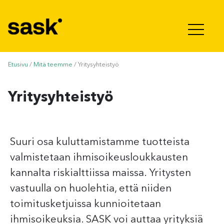
Hyppää sisältöön
Etusivu
/
Mitä teemme
/
Yritysyhteistyö
Yritysyhteistyö
Suuri osa kuluttamistamme tuotteista
valmistetaan ihmisoikeusloukkausten
kannalta riskialttiissa maissa. Yritysten
vastuulla on huolehtia, että niiden
toimitusketjuissa kunnioitetaan
ihmisoikeuksia. SASK voi auttaa yrityksiä