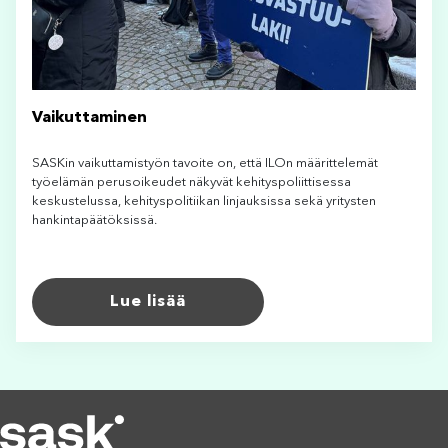
Vaikuttaminen
SASKin vaikuttamistyön tavoite on, että ILOn määrittelemät
työelämän perusoikeudet näkyvät kehityspoliittisessa
keskustelussa, kehityspolitiikan linjauksissa sekä yritysten
hankintapäätöksissä.
Lue lisää