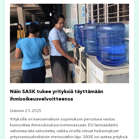
Näin SASK tukee yrityksiä täyttämään
ihmisoikeusvelvoitteensa
Uutinen 2.5.2025
Yrityksillä on kansainvälisiin sopimuksiin perustuva vastuu
kunnioittaa ihmisoikeuksia toiminnassaan. EU-lainsäädäntö
vahvistaa tätä velvoitetta, vaikka vireillä olevat heikennykset
yritysvastuudirektiiviin menisivätkin läpi. SASK voi auttaa yrityksiä