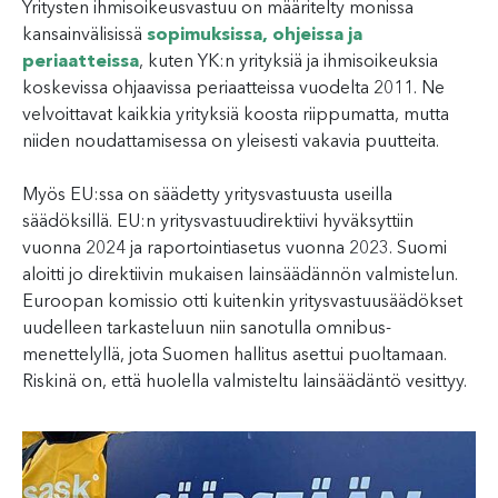
Yritysten ihmisoikeusvastuu on määritelty monissa
kansainvälisissä
sopimuksissa, ohjeissa ja
periaatteissa
, kuten YK:n yrityksiä ja ihmisoikeuksia
koskevissa ohjaavissa periaatteissa vuodelta 2011. Ne
velvoittavat kaikkia yrityksiä koosta riippumatta, mutta
niiden noudattamisessa on yleisesti vakavia puutteita.
Myös EU:ssa on säädetty yritysvastuusta useilla
säädöksillä. EU:n yritysvastuudirektiivi hyväksyttiin
vuonna 2024 ja raportointiasetus vuonna 2023. Suomi
aloitti jo direktiivin mukaisen lainsäädännön valmistelun.
Euroopan komissio otti kuitenkin yritysvastuusäädökset
uudelleen tarkasteluun niin sanotulla omnibus-
menettelyllä, jota Suomen hallitus asettui puoltamaan.
Riskinä on, että huolella valmisteltu lainsäädäntö vesittyy.