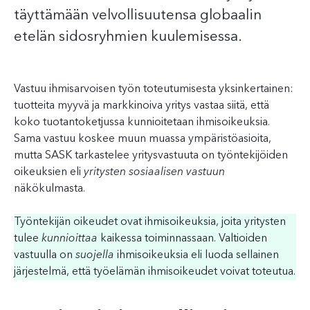
täyttämään velvollisuutensa globaalin
etelän sidosryhmien kuulemisessa.
Vastuu ihmisarvoisen työn toteutumisesta yksinkertainen:
tuotteita myyvä ja markkinoiva yritys vastaa siitä, että
koko tuotantoketjussa kunnioitetaan ihmisoikeuksia.
Sama vastuu koskee muun muassa ympäristöasioita,
mutta SASK tarkastelee yritysvastuuta on työntekijöiden
oikeuksien eli
yritysten sosiaalisen vastuun
näkökulmasta.
Työntekijän oikeudet ovat ihmisoikeuksia, joita yritysten
tulee
kunnioittaa
kaikessa toiminnassaan. Valtioiden
vastuulla on
suojella
ihmisoikeuksia eli luoda sellainen
järjestelmä, että työelämän ihmisoikeudet voivat toteutua.