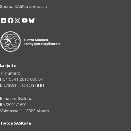
Seuraa SASKia somessa
LinkedIn
Facebook
Instagram
YouTube
Bluesky
Lahjoita
Tilinumero:
FI54 5541 2810 000 84
BIC/SWIFT: OKOYFIHH
Rahankeräyslupa:
RA/2021/1601
Voimassa 1.1.2022 alkaen
Tietoa SASKista