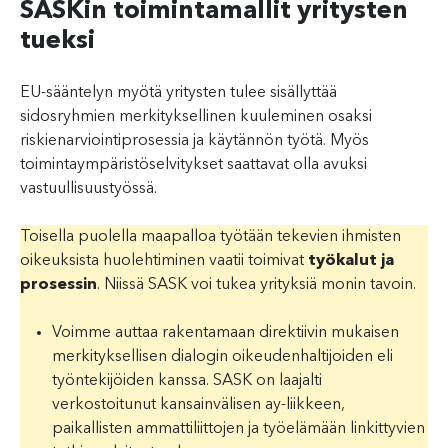
SASKin toimintamallit yritysten
tueksi
EU-sääntelyn myötä yritysten tulee sisällyttää
sidosryhmien merkityksellinen kuuleminen osaksi
riskienarviointiprosessia ja käytännön työtä. Myös
toimintaympäristöselvitykset saattavat olla avuksi
vastuullisuustyössä.
Toisella puolella maapalloa työtään tekevien ihmisten
oikeuksista huolehtiminen vaatii toimivat
työkalut ja
prosessin
. Niissä SASK voi tukea yrityksiä monin tavoin.
Voimme auttaa rakentamaan direktiivin mukaisen
merkityksellisen dialogin oikeudenhaltijoiden eli
työntekijöiden kanssa. SASK on laajalti
verkostoitunut kansainvälisen ay-liikkeen,
paikallisten ammattiliittojen ja työelämään linkittyvien