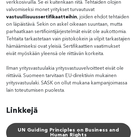
verkkosivuilla. Se ei kuitenkaan riitä. Tehtaiden olojen
valvomiseksi monet yritykset turvautuvat
vastuullisuussertifikaatteihin
, joiden ehdot tehtaiden
on läpäistävä. Sekin on askel oikeaan suuntaan, mutta
parhaatkaan sertifiointijärjestelmät eivät ole aukottomia.
Tehtaita tarkastetaan vain pistokokein ja vilpit tarkastajien
hämäämiseksi ovat yleisiä. Sertifikaattien vaatimukset
eivät myöskään yleensä ole riittävän korkeita.
Ilman yritysvastuulakia yritysvastuuvelvoitteet eivät ole
riittäviä. Suomeen tarvitaan EU-direktiivin mukainen
yritysvastuulaki. SASK on ollut mukana kampanjoimassa
lain toteutumisen puolesta.
Linkkejä
UN Guiding Principles on Business and
Human Rights