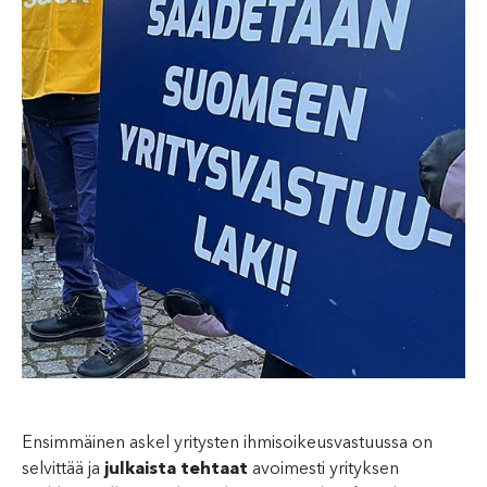
Ensimmäinen askel yritysten ihmisoikeusvastuussa on
selvittää ja
julkaista tehtaat
avoimesti yrityksen