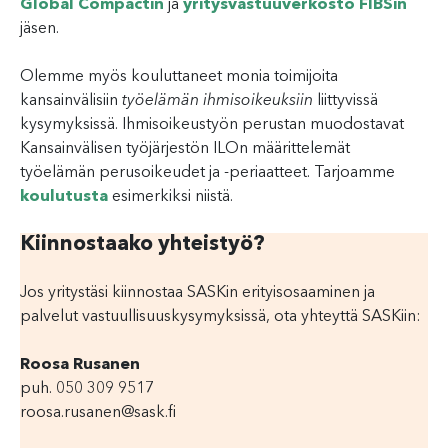
Global Compactin
ja
yritysvastuuverkosto FIBSin
jäsen.
Olemme myös kouluttaneet monia toimijoita
kansainvälisiin
työelämän ihmisoikeuksiin
liittyvissä
kysymyksissä. Ihmisoikeustyön perustan muodostavat
Kansainvälisen työjärjestön ILOn määrittelemät
työelämän perusoikeudet ja -periaatteet. Tarjoamme
koulutusta
esimerkiksi niistä.
Kiinnostaako yhteistyö?
Jos yritystäsi kiinnostaa SASKin erityisosaaminen ja
palvelut vastuullisuuskysymyksissä, ota yhteyttä SASKiin:
Roosa Rusanen
puh. 050 309 9517
roosa.rusanen@sask.fi