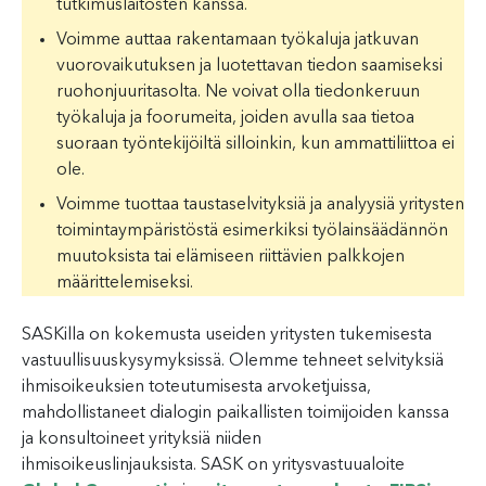
tutkimuslaitosten kanssa.
Voimme auttaa rakentamaan työkaluja jatkuvan
vuorovaikutuksen ja luotettavan tiedon saamiseksi
ruohonjuuritasolta. Ne voivat olla tiedonkeruun
työkaluja ja foorumeita, joiden avulla saa tietoa
suoraan työntekijöiltä silloinkin, kun ammattiliittoa ei
ole.
Voimme tuottaa taustaselvityksiä ja analyysiä yritysten
toimintaympäristöstä esimerkiksi työlainsäädännön
muutoksista tai elämiseen riittävien palkkojen
määrittelemiseksi.
SASKilla on kokemusta useiden yritysten tukemisesta
vastuullisuuskysymyksissä. Olemme tehneet selvityksiä
ihmisoikeuksien toteutumisesta arvoketjuissa,
mahdollistaneet dialogin paikallisten toimijoiden kanssa
ja konsultoineet yrityksiä niiden
ihmisoikeuslinjauksista. SASK on yritysvastuualoite