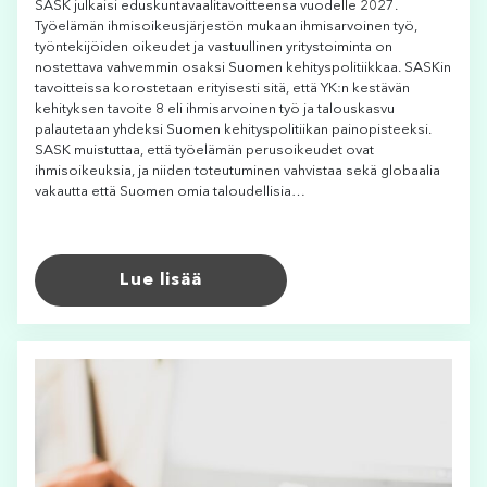
SASK julkaisi eduskuntavaalitavoitteensa vuodelle 2027.
Työelämän ihmisoikeusjärjestön mukaan ihmisarvoinen työ,
työntekijöiden oikeudet ja vastuullinen yritystoiminta on
nostettava vahvemmin osaksi Suomen kehityspolitiikkaa. SASKin
tavoitteissa korostetaan erityisesti sitä, että YK:n kestävän
kehityksen tavoite 8 eli ihmisarvoinen työ ja talouskasvu
palautetaan yhdeksi Suomen kehityspolitiikan painopisteeksi.
SASK muistuttaa, että työelämän perusoikeudet ovat
ihmisoikeuksia, ja niiden toteutuminen vahvistaa sekä globaalia
vakautta että Suomen omia taloudellisia…
Lue lisää