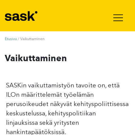
Hyppää sisältöön
Etusivu
/
Vaikuttaminen
Vaikuttaminen
SASKin vaikuttamistyön tavoite on, että
ILOn määrittelemät työelämän
perusoikeudet näkyvät kehityspoliittisessa
keskustelussa, kehityspolitiikan
linjauksissa sekä yritysten
hankintapäätöksissä.