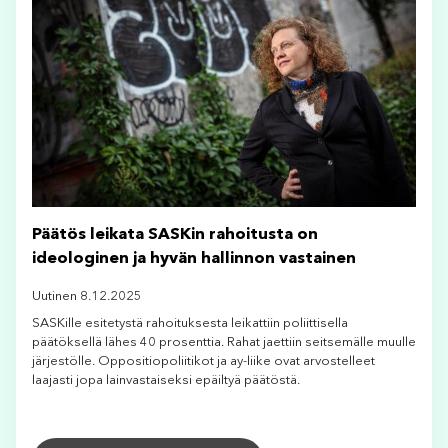
Päätös leikata SASKin rahoitusta on
ideologinen ja hyvän hallinnon vastainen
Uutinen 8.12.2025
SASKille esitetystä rahoituksesta leikattiin poliittisella
päätöksellä lähes 40 prosenttia. Rahat jaettiin seitsemälle muulle
järjestölle. Oppositiopoliitikot ja ay-liike ovat arvostelleet
laajasti jopa lainvastaiseksi epäiltyä päätöstä.