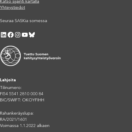
Katso sijainti kartalla
Yhteystiedot
Seuraa SASKia somessa
LinkedIn
Facebook
Instagram
YouTube
Bluesky
Lahjoita
Tilinumero:
FI54 5541 2810 000 84
BIC/SWIFT: OKOYFIHH
Rahankeräyslupa:
RA/2021/1601
Voimassa 1.1.2022 alkaen