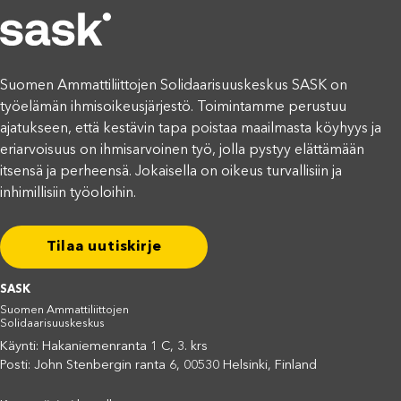
Suomen Ammattiliittojen Solidaarisuuskeskus SASK on
työelämän ihmisoikeusjärjestö. Toimintamme perustuu
ajatukseen, että kestävin tapa poistaa maailmasta köyhyys ja
eriarvoisuus on ihmisarvoinen työ, jolla pystyy elättämään
itsensä ja perheensä. Jokaisella on oikeus turvallisiin ja
inhimillisiin työoloihin.
Tilaa uutiskirje
SASK
Suomen Ammattiliittojen
Solidaarisuuskeskus
Käynti: Hakaniemenranta 1 C, 3. krs
Posti: John Stenbergin ranta 6, 00530 Helsinki, Finland