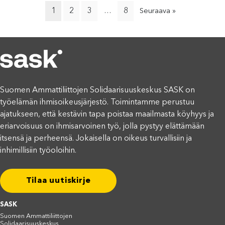
1
2
3
8
…
Seuraava »
Suomen Ammattiliittojen Solidaarisuuskeskus SASK on
työelämän ihmisoikeusjärjestö. Toimintamme perustuu
ajatukseen, että kestävin tapa poistaa maailmasta köyhyys ja
eriarvoisuus on ihmisarvoinen työ, jolla pystyy elättämään
itsensä ja perheensä. Jokaisella on oikeus turvallisiin ja
inhimillisiin työoloihin.
Tilaa uutiskirje
SASK
Suomen Ammattiliittojen
Solidaarisuuskeskus