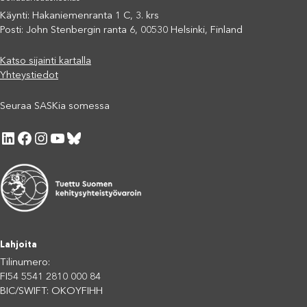
Käynti: Hakaniemenranta 1 C, 3. krs
Posti: John Stenbergin ranta 6, 00530 Helsinki, Finland
Katso sijainti kartalla
Yhteystiedot
Seuraa SASKia somessa
LinkedIn
Facebook
Instagram
YouTube
Bluesky
Lahjoita
Tilinumero:
FI54 5541 2810 000 84
BIC/SWIFT: OKOYFIHH