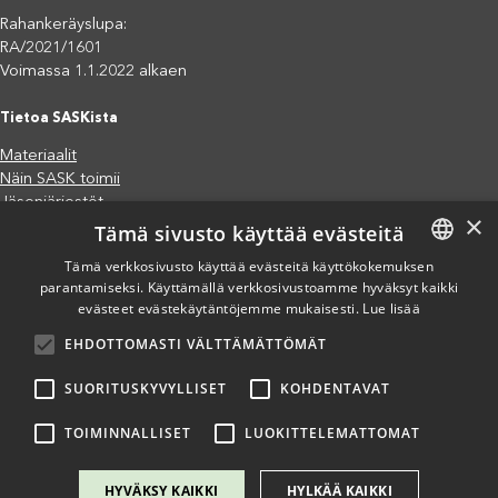
Rahankeräyslupa:
RA/2021/1601
Voimassa 1.1.2022 alkaen
Tietoa SASKista
Materiaalit
Näin SASK toimii
Jäsenjärjestöt
×
Tämä sivusto käyttää evästeitä
Saavutettavuusseloste
Tietosuojaseloste
Tämä verkkosivusto käyttää evästeitä käyttökokemuksen
Eettiset periaatteet (pdf)
parantamiseksi. Käyttämällä verkkosivustoamme hyväksyt kaikki
FINNISH
Miten voit auttaa?
evästeet evästekäytäntöjemme mukaisesti.
Lue lisää
ENGLISH
Lahjoita
EHDOTTOMASTI VÄLTTÄMÄTTÖMÄT
SPANISH
Osallistu
Liity kannatusjäseneksi
SUORITUSKYVYLLISET
KOHDENTAVAT
Ilmoita väärinkäytösepäilystä
TOIMINNALLISET
LUOKITTELEMATTOMAT
HYVÄKSY KAIKKI
HYLKÄÄ KAIKKI