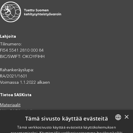
Lahjoita
Tilinumero:
FI54 5541 2810 000 84
BIC/SWIFT: OKOYFIHH
Rahankeräyslupa:
RA/2021/1601
Voimassa 1.1.2022 alkaen
Tietoa SASKista
Materiaalit
Näin SASK toimii
×
Tämä sivusto käyttää evästeitä
Jäsenjärjestöt
Saavutettavuusseloste
Tämä verkkosivusto käyttää evästeitä käyttökokemuksen
Tietosuojaseloste
parantamiseksi. Käyttämällä verkkosivustoamme hyväksyt kaikki
FINNISH