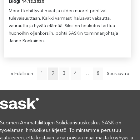
Blogi
14.12.2023
Monet kehittyvät maat ja niiden nuoret pohtivat
tulevaisuuttaan. Kaikki varmasti haluavat vakautta,
vaurautta ja hyvää elämää. Siksi on houkutus tarttua
huonoihin oljenkorsiin, pohtii SASKin toiminnanjohtaja
Janne Ronkainen.
1
2
3
4
8
« Edellinen
…
Seuraava »
Suomen Ammattiliittojen Solidaarisuuskeskus SASK on
työelämän ihmisoikeusjärjestö. Toimintamme perustuu
ajatukseen, että kestävin tapa poistaa maailmasta köyhyys ja