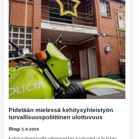
Pidetään mielessä kehitysyhteistyön
turvallisuuspoliittinen ulottuvuus
Blogi
5.4.2024
Kehitysyhteistyöllä vähennetään köyhyyttä ja lisätään