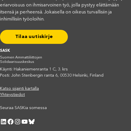
eriarvoisuus on ihmisarvoinen työ, jolla pystyy elättämään
itsensä ja perheensä. Jokaisella on oikeus turvallisiin ja
inhimillisiin työoloihin.
Tilaa uutiskirje
SASK
Suomen Ammattiliittojen
Solidaarisuuskeskus
Käynti: Hakaniemenranta 1 C, 3. krs
Posti: John Stenbergin ranta 6, 00530 Helsinki, Finland
Katso sijainti kartalla
Yhteystiedot
Seuraa SASKia somessa
LinkedIn
Facebook
Instagram
YouTube
Bluesky