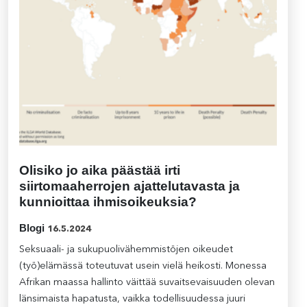
Olisiko jo aika päästää irti
siirtomaaherrojen ajattelutavasta ja
kunnioittaa ihmisoikeuksia?
Blogi
16.5.2024
Seksuaali- ja sukupuolivähemmistöjen oikeudet
(työ)elämässä toteutuvat usein vielä heikosti. Monessa
Afrikan maassa hallinto väittää suvaitsevaisuuden olevan
länsimaista hapatusta, vaikka todellisuudessa juuri