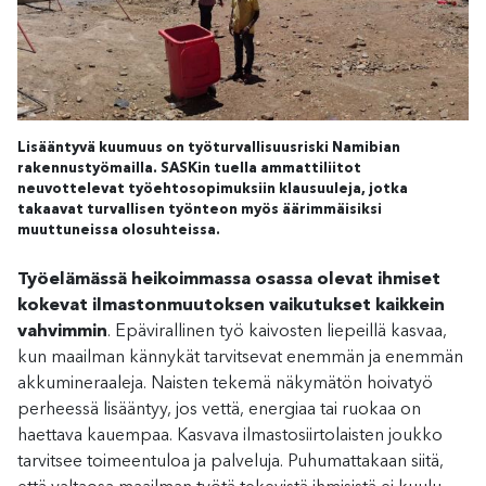
Lisääntyvä kuumuus on työturvallisuusriski Namibian
rakennustyömailla. SASKin tuella ammattiliitot
neuvottelevat työehtosopimuksiin klausuuleja, jotka
takaavat turvallisen työnteon myös äärimmäisiksi
muuttuneissa olosuhteissa.
Työelämässä heikoimmassa osassa olevat ihmiset
kokevat ilmastonmuutoksen vaikutukset kaikkein
vahvimmin
. Epävirallinen työ kaivosten liepeillä kasvaa,
kun maailman kännykät tarvitsevat enemmän ja enemmän
akkumineraaleja. Naisten tekemä näkymätön hoivatyö
perheessä lisääntyy, jos vettä, energiaa tai ruokaa on
haettava kauempaa. Kasvava ilmastosiirtolaisten joukko
tarvitsee toimeentuloa ja palveluja. Puhumattakaan siitä,