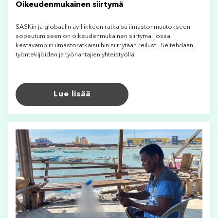
Oikeudenmukainen siirtymä
SASKin ja globaalin ay-liikkeen ratkaisu ilmastonmuutokseen
sopeutumiseen on oikeudenmukainen siirtymä, jossa
kestävämpiin ilmastoratkaisuihin siirrytään reilusti. Se tehdään
työntekijöiden ja työnantajien yhteistyöllä.
Lue lisää