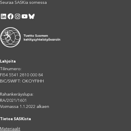
Seuraa SASKia somessa
LinkedIn
Facebook
Instagram
YouTube
Bluesky
Lahjoita
Tilinumero:
FI54 5541 2810 000 84
BIC/SWIFT: OKOYFIHH
Rahankeräyslupa:
RA/2021/1601
Voimassa 1.1.2022 alkaen
Tietoa SASKista
Materiaalit