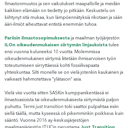
Ilmastonmuutos ja sen vaikutukset maapallolle ja meidän
kaikkien elämään on tiedetty jo pitkään. Keskustelu on
kiihtynyt sitä mukaa, kun lämpöennätyksiä rikotaan ja sään
ääri-ilmiöt aiheuttavat entistä enemmän tuhoa.
Pariisin ilmastosopimuksesta
ja maailman työjärjestön
ILOn oikeudenmukaisen siirtymän linjauksista
tulee
ensi vuonna kuluneeksi 10 vuotta. Molemmissa
oikeudenmukainen siirtymä liitetään ihmisarvoisen työn
toteutumiseen siirryttäessä kohti fossiilivapaata
yhteiskuntaa. Silti monelle se on vielä jotenkin kaukainen ja
vaikeasti hahmotettava ”ylätason” asia.
Vielä viisi vuotta sitten SASKin kumppanikentässä ei
ilmastoasioista tai oikeudenmukaisesta siirtymästä paljon
puhuttu. Termi
just transition
toki saattoi pulpahtaa esiin
siellä täällä, mutta kyseessä oli pikemminkin poikkeus kuin
sääntö. Vuonna 2016 ay-keskusjärjestöjen
maailmanjärjestön ITUCin perustama
Just Transition