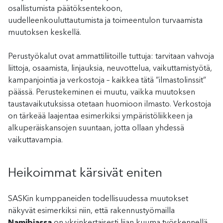
osallistumista päätöksentekoon,
uudelleenkouluttautumista ja toimeentulon turvaamista
muutoksen keskellä.
Perustyökalut ovat ammattiliitoille tuttuja: tarvitaan vahvoja
liittoja, osaamista, linjauksia, neuvottelua, vaikuttamistyötä,
kampanjointia ja verkostoja – kaikkea tätä ”ilmastolinssit”
päässä. Perustekeminen ei muutu, vaikka muutoksen
taustavaikutuksissa otetaan huomioon ilmasto. Verkostoja
on tärkeää laajentaa esimerkiksi ympäristöliikkeen ja
alkuperäiskansojen suuntaan, jotta ollaan yhdessä
vaikuttavampia.
Heikoimmat kärsivät eniten
SASKin kumppaneiden todellisuudessa muutokset
näkyvät esimerkiksi niin, että rakennustyömailla
Namibiassa
on yksinkertaisesti liian kuuma työskennellä