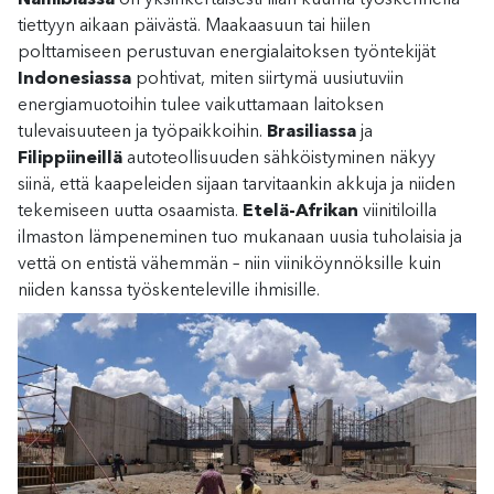
tiettyyn aikaan päivästä. Maakaasuun tai hiilen
polttamiseen perustuvan energialaitoksen työntekijät
Indonesiassa
pohtivat, miten siirtymä uusiutuviin
energiamuotoihin tulee vaikuttamaan laitoksen
tulevaisuuteen ja työpaikkoihin.
Brasiliassa
ja
Filippiineillä
autoteollisuuden sähköistyminen näkyy
siinä, että kaapeleiden sijaan tarvitaankin akkuja ja niiden
tekemiseen uutta osaamista.
Etelä-Afrikan
viinitiloilla
ilmaston lämpeneminen tuo mukanaan uusia tuholaisia ja
vettä on entistä vähemmän – niin viiniköynnöksille kuin
niiden kanssa työskenteleville ihmisille.