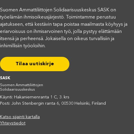
Suomen Ammattiliittojen Solidaarisuuskeskus SASK on
työelämän ihmisoikeusjärjestö. Toimintamme perustuu
ajatukseen, että kestävin tapa poistaa maailmasta köyhyys ja
eriarvoisuus on ihmisarvoinen työ, jolla pystyy elättämään
itsensä ja perheensä. Jokaisella on oikeus turvallisiin ja
inhimillisiin työoloihin.
Tilaa uutiskirje
SASK
Suomen Ammattiliittojen
Solidaarisuuskeskus
Käynti: Hakaniemenranta 1 C, 3. krs
Posti: John Stenbergin ranta 6, 00530 Helsinki, Finland
Katso sijainti kartalla
Yhteystiedot