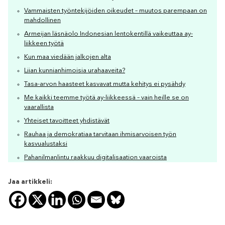
Vammaisten työntekijöiden oikeudet – muutos parempaan on
mahdollinen
Armeijan läsnäolo Indonesian lentokentillä vaikeuttaa ay-
liikkeen työtä
Kun maa viedään jalkojen alta
Liian kunnianhimoisia urahaaveita?
Tasa-arvon haasteet kasvavat mutta kehitys ei pysähdy
Me kaikki teemme työtä ay-liikkeessä – vain heille se on
vaarallista
Yhteiset tavoitteet yhdistävät
Rauhaa ja demokratiaa tarvitaan ihmisarvoisen työn
kasvualustaksi
Pahanilmanlintu raakkuu digitalisaation vaaroista
Jaa artikkeli: