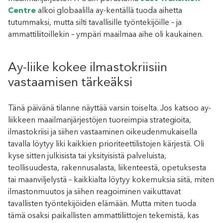
Centre
alkoi globaalilla ay-kentällä tuoda aihetta
tutummaksi, mutta silti tavallisille työntekijöille – ja
ammattiliitoillekin – ympäri maailmaa aihe oli kaukainen.
Ay-liike kokee ilmastokriisiin
vastaamisen tärkeäksi
Tänä päivänä tilanne näyttää varsin toiselta. Jos katsoo ay-
liikkeen maailmanjärjestöjen tuoreimpia strategioita,
ilmastokriisi ja siihen vastaaminen oikeudenmukaisella
tavalla löytyy liki kaikkien prioriteettilistojen kärjestä. Oli
kyse sitten julkisista tai yksityisistä palveluista,
teollisuudesta, rakennusalasta, liikenteestä, opetuksesta
tai maanviljelystä – kaikkialta löytyy kokemuksia siitä, miten
ilmastonmuutos ja siihen reagoiminen vaikuttavat
tavallisten työntekijöiden elämään. Mutta miten tuoda
tämä osaksi paikallisten ammattiliittojen tekemistä, kas