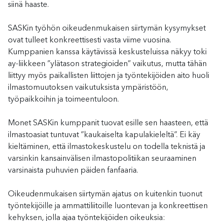
siinä haaste.
SASKin työhön oikeudenmukaisen siirtymän kysymykset
ovat tulleet konkreettisesti vasta viime vuosina.
Kumppanien kanssa käytävissä keskusteluissa näkyy toki
ay-liikkeen ”ylätason strategioiden” vaikutus, mutta tähän
liittyy myös paikallisten liittojen ja työntekijöiden aito huoli
ilmastomuutoksen vaikutuksista ympäristöön,
työpaikkoihin ja toimeentuloon.
Monet SASKin kumppanit tuovat esille sen haasteen, että
ilmastoasiat tuntuvat ”kaukaiselta kapulakieleltä”. Ei käy
kieltäminen, että ilmastokeskustelu on todella teknistä ja
varsinkin kansainvälisen ilmastopolitiikan seuraaminen
varsinaista puhuvien päiden fanfaaria.
Oikeudenmukaisen siirtymän ajatus on kuitenkin tuonut
työntekijöille ja ammattiliitoille luontevan ja konkreettisen
kehyksen, jolla ajaa työntekijöiden oikeuksia: