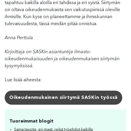
tapahtuu kaikilla aloilla eri tahdissa ja eri syistä. Siirtymän
on oltava oikeudenmukaista sen vaikutuspiirissä oleville
ihmisille. Kun kyse on planeettamme ja ihmiskunnan
tulevaisuudesta, tässä meidän pitää onnistua.
Anna Perttula
Kirjoittaja on SASKin asiantuntija ilmasto-
oikeudenmukaisuuden ja oikeudenmukaisen siirtymän
kysymyksissä.
Lue lisää aiheesta:
Oikeudenmukainen siirtymä SASKin työssä
Tuoreimmat blogit
Sama tavoite, eri maat: reilut työehdot kaikille