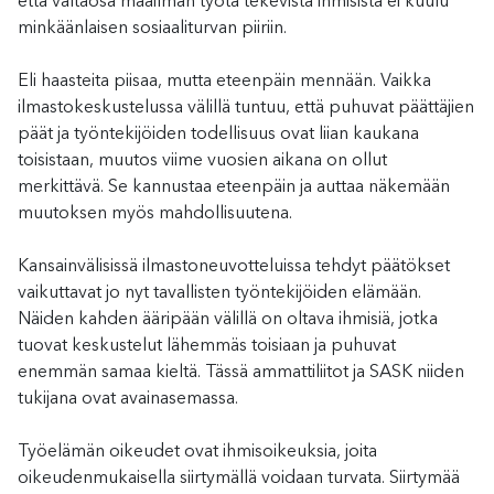
että valtaosa maailman työtä tekevistä ihmisistä ei kuulu
minkäänlaisen sosiaaliturvan piiriin.
Eli haasteita piisaa, mutta eteenpäin mennään. Vaikka
ilmastokeskustelussa välillä tuntuu, että puhuvat päättäjien
päät ja työntekijöiden todellisuus ovat liian kaukana
toisistaan, muutos viime vuosien aikana on ollut
merkittävä. Se kannustaa eteenpäin ja auttaa näkemään
muutoksen myös mahdollisuutena.
Kansainvälisissä ilmastoneuvotteluissa tehdyt päätökset
vaikuttavat jo nyt tavallisten työntekijöiden elämään.
Näiden kahden ääripään välillä on oltava ihmisiä, jotka
tuovat keskustelut lähemmäs toisiaan ja puhuvat
enemmän samaa kieltä. Tässä ammattiliitot ja SASK niiden
tukijana ovat avainasemassa.
Työelämän oikeudet ovat ihmisoikeuksia, joita
oikeudenmukaisella siirtymällä voidaan turvata. Siirtymää