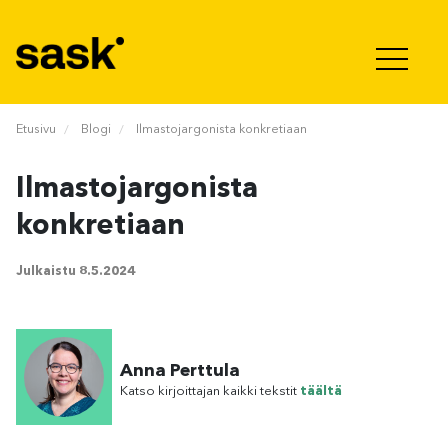
Hyppää sisältöön
Etusivu
Blogi
Ilmastojargonista konkretiaan
Ilmastojargonista
konkretiaan
Julkaistu
8.5.2024
Anna Perttula
Katso kirjoittajan kaikki tekstit
täältä