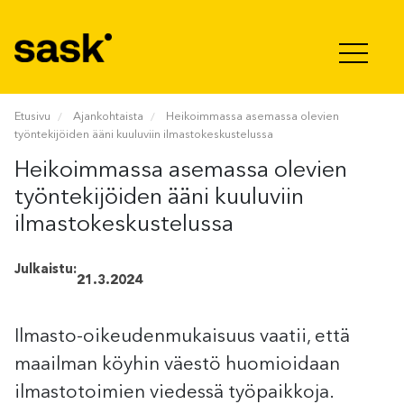
Hyppää sisältöön
Etusivu
Ajankohtaista
Heikoimmassa asemassa olevien
työntekijöiden ääni kuuluviin ilmastokeskustelussa
Heikoimmassa asemassa olevien
työntekijöiden ääni kuuluviin
ilmastokeskustelussa
Julkaistu:
21.3.2024
Ilmasto-oikeudenmukaisuus vaatii, että
maailman köyhin väestö huomioidaan
ilmastotoimien viedessä työpaikkoja.