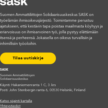
Suomen Ammattiliittojen Solidaarisuuskeskus SASK on
työelämän ihmisoikeusjärjestö. Toimintamme perustuu
ajatukseen, että kestävin tapa poistaa maailmasta köyhyys ja
eriarvoisuus on ihmisarvoinen työ, jolla pystyy elättämään
itsensä ja perheensä. Jokaisella on oikeus turvallisiin ja
inhimillisiin työoloihin.
Tilaa uutiskirje
SASK
Suomen Ammattiliittojen
Solidaarisuuskeskus
Käynti: Hakaniemenranta 1 C, 3. krs
Posti: John Stenbergin ranta 6, 00530 Helsinki, Finland
Katso sijainti kartalla
Yhteystiedot