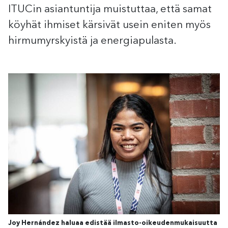
ITUCin asiantuntija muistuttaa, että samat
köyhät ihmiset kärsivät usein eniten myös
hirmumyrskyistä ja energiapulasta.
Joy Hernández haluaa edistää ilmasto-oikeudenmukaisuutta