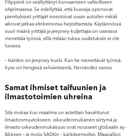
Filippiinit on sisällyttänyt korvaamisen valtiolliseen
ohjelmaansa. Se edellyttää, että busseja operoivat
pienituloiset yrittäjät investoivat uusiin autoihin mikäli
aikovat jatkaa elinkeinonsa harjoittamista. Käytännössä
suuri määrä yrittäjiä ja jeepney-kuljettajia on vaarassa
menettää työnsä, sillä mitään tukea uudistuksiin ei ole
luvassa.
– Isänikin on jeepney-kuski. Kun he menettävät työnsä,
kyse on hengissä selviämisestä, Hernández sanoo.
Samat ihmiset taifuunien ja
ilmastotoimien uhreina
Sitä mukaa kun maailma on asteittain havahtunut
ilmastonmuutokseen, oikeudenmukainen siirtymä ja
ilmasto-oikeudenmukaisuus ovat nousseet globaalin ay-
liikkeen – ja myös SASKin – kärkiteemoihin. Maapallon