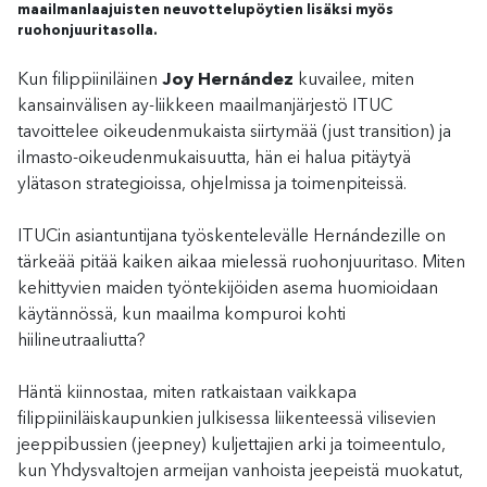
maailmanlaajuisten neuvottelupöytien lisäksi myös
ruohonjuuritasolla.
Kun filippiiniläinen
Joy Hernández
kuvailee, miten
kansainvälisen ay-liikkeen maailmanjärjestö ITUC
tavoittelee oikeudenmukaista siirtymää (just transition) ja
ilmasto-oikeudenmukaisuutta, hän ei halua pitäytyä
ylätason strategioissa, ohjelmissa ja toimenpiteissä.
ITUCin asiantuntijana työskentelevälle Hernándezille on
tärkeää pitää kaiken aikaa mielessä ruohonjuuritaso. Miten
kehittyvien maiden työntekijöiden asema huomioidaan
käytännössä, kun maailma kompuroi kohti
hiilineutraaliutta?
Häntä kiinnostaa, miten ratkaistaan vaikkapa
filippiiniläiskaupunkien julkisessa liikenteessä vilisevien
jeeppibussien (jeepney) kuljettajien arki ja toimeentulo,
kun Yhdysvaltojen armeijan vanhoista jeepeistä muokatut,