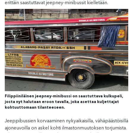
erittäin saastuttavat jeepney-minibussit kielletään.
Filippiiniläinen jeepney-minibussi on saastuttava kulkupeli,
josta nyt halutaan eroon tavalla, joka asettaa kuljettajat
kohtuuttomaan tilanteeseen.
Jeeppibussien korvaaminen nykyaikaisilla, vähäpäästöisillä
ajoneuvoilla on askel kohti ilmastonmuutoksen torjumista.