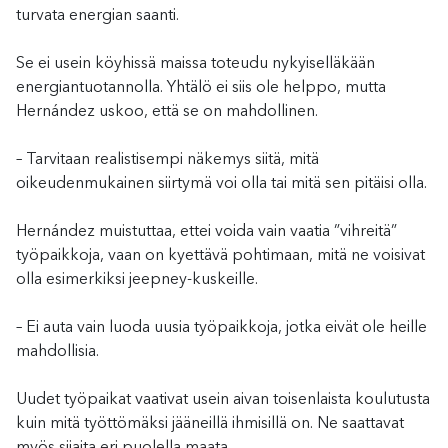
turvata energian saanti.
Se ei usein köyhissä maissa toteudu nykyiselläkään
energiantuotannolla. Yhtälö ei siis ole helppo, mutta
Hernández uskoo, että se on mahdollinen.
– Tarvitaan realistisempi näkemys siitä, mitä
oikeudenmukainen siirtymä voi olla tai mitä sen pitäisi olla.
Hernández muistuttaa, ettei voida vain vaatia ”vihreitä”
työpaikkoja, vaan on kyettävä pohtimaan, mitä ne voisivat
olla esimerkiksi jeepney-kuskeille.
– Ei auta vain luoda uusia työpaikkoja, jotka eivät ole heille
mahdollisia.
Uudet työpaikat vaativat usein aivan toisenlaista koulutusta
kuin mitä työttömäksi jääneillä ihmisillä on. Ne saattavat