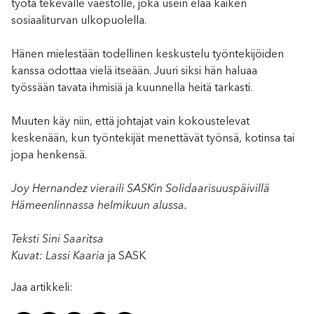
työtä tekevälle väestölle, joka usein elää kaiken
sosiaaliturvan ulkopuolella.
Hänen mielestään todellinen keskustelu työntekijöiden
kanssa odottaa vielä itseään. Juuri siksi hän haluaa
työssään tavata ihmisiä ja kuunnella heitä tarkasti.
Muuten käy niin, että johtajat vain kokoustelevat
keskenään, kun työntekijät menettävät työnsä, kotinsa tai
jopa henkensä.
Joy Hernandez vieraili SASKin Solidaarisuuspäivillä
Hämeenlinnassa helmikuun alussa.
Teksti Sini Saaritsa
Kuvat: Lassi Kaaria
ja SASK
Jaa artikkeli: