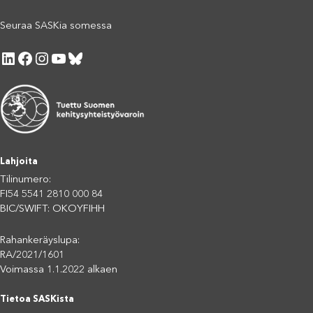
Seuraa SASKia somessa
LinkedIn
Facebook
Instagram
YouTube
Bluesky
Lahjoita
Tilinumero:
FI54 5541 2810 000 84
BIC/SWIFT: OKOYFIHH
Rahankeräyslupa:
RA/2021/1601
Voimassa 1.1.2022 alkaen
Tietoa SASKista