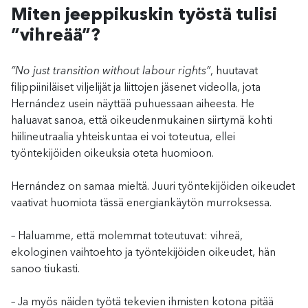
Miten jeeppikuskin työstä tulisi
”vihreää”?
”No just transition without labour rights”
, huutavat
filippiiniläiset viljelijät ja liittojen jäsenet videolla, jota
Hernández usein näyttää puhuessaan aiheesta. He
haluavat sanoa, että oikeudenmukainen siirtymä kohti
hiilineutraalia yhteiskuntaa ei voi toteutua, ellei
työntekijöiden oikeuksia oteta huomioon.
Hernández on samaa mieltä. Juuri työntekijöiden oikeudet
vaativat huomiota tässä energiankäytön murroksessa.
– Haluamme, että molemmat toteutuvat: vihreä,
ekologinen vaihtoehto ja työntekijöiden oikeudet, hän
sanoo tiukasti.
– Ja myös näiden työtä tekevien ihmisten kotona pitää