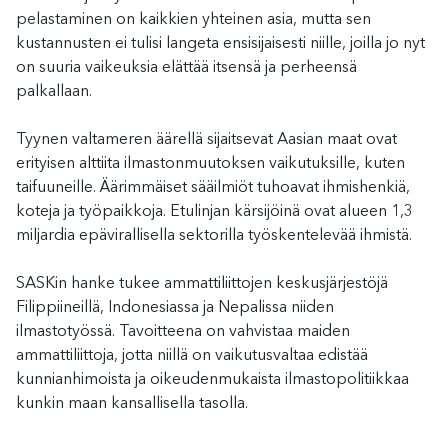
pelastaminen on kaikkien yhteinen asia, mutta sen
kustannusten ei tulisi langeta ensisijaisesti niille, joilla jo nyt
on suuria vaikeuksia elättää itsensä ja perheensä
palkallaan.
Tyynen valtameren äärellä sijaitsevat Aasian maat ovat
erityisen alttiita ilmastonmuutoksen vaikutuksille, kuten
taifuuneille. Äärimmäiset sääilmiöt tuhoavat ihmishenkiä,
koteja ja työpaikkoja. Etulinjan kärsijöinä ovat alueen 1,3
miljardia epävirallisella sektorilla työskentelevää ihmistä.
SASKin hanke tukee ammattiliittojen keskusjärjestöjä
Filippiineillä, Indonesiassa ja Nepalissa niiden
ilmastotyössä. Tavoitteena on vahvistaa maiden
ammattiliittoja, jotta niillä on vaikutusvaltaa edistää
kunnianhimoista ja oikeudenmukaista ilmastopolitiikkaa
kunkin maan kansallisella tasolla.