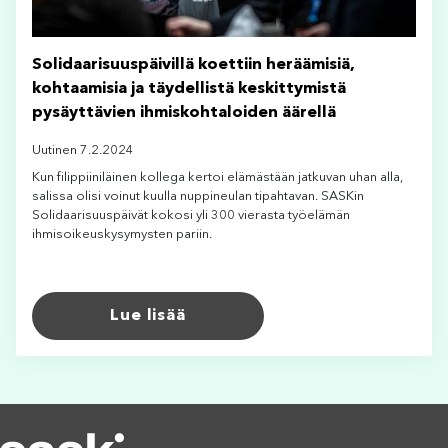
Solidaarisuuspäivillä koettiin heräämisiä,
kohtaamisia ja täydellistä keskittymistä
pysäyttävien ihmiskohtaloiden äärellä
Uutinen 7.2.2024
Kun filippiiniläinen kollega kertoi elämästään jatkuvan uhan alla,
salissa olisi voinut kuulla nuppineulan tipahtavan. SASKin
Solidaarisuuspäivät kokosi yli 300 vierasta työelämän
ihmisoikeuskysymysten pariin.
Lue lisää