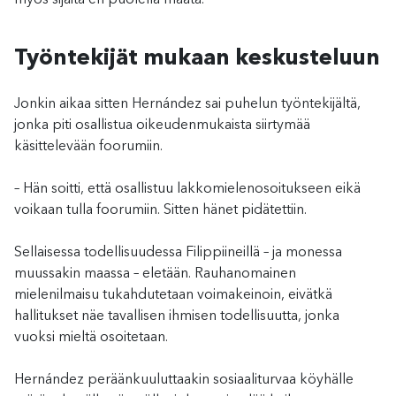
myös sijaita eri puolella maata.
Työntekijät mukaan keskusteluun
Jonkin aikaa sitten Hernández sai puhelun työntekijältä,
jonka piti osallistua oikeudenmukaista siirtymää
käsittelevään foorumiin.
– Hän soitti, että osallistuu lakkomielenosoitukseen eikä
voikaan tulla foorumiin. Sitten hänet pidätettiin.
Sellaisessa todellisuudessa Filippiineillä – ja monessa
muussakin maassa – eletään. Rauhanomainen
mielenilmaisu tukahdutetaan voimakeinoin, eivätkä
hallitukset näe tavallisen ihmisen todellisuutta, jonka
vuoksi mieltä osoitetaan.
Hernández peräänkuuluttaakin sosiaaliturvaa köyhälle