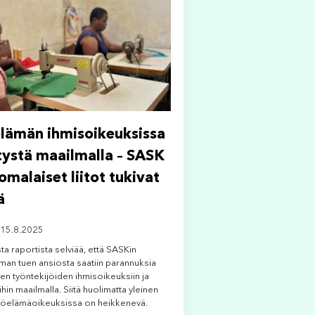
lämän ihmisoikeuksissa
tystä maailmalla – SASK
omalaiset liitot tukivat
ä
 15.8.2025
a raportista selviää, että SASKin
man tuen ansiosta saatiin parannuksia
en työntekijöiden ihmisoikeuksiin ja
hin maailmalla. Siitä huolimatta yleinen
työelämäoikeuksissa on heikkenevä.