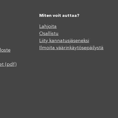
Miten voit auttaa?
Lahjoita
Osallistu
Liity kannatusjäseneksi
Ilmoita väärinkäytösepäilystä
loste
et (pdf)