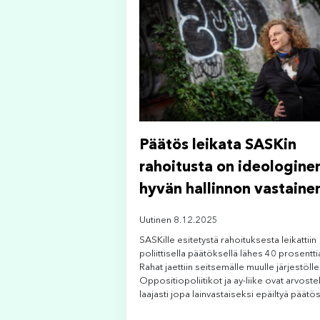
Päätös leikata SASKin
rahoitusta on ideologinen
hyvän hallinnon vastaine
Uutinen 8.12.2025
SASKille esitetystä rahoituksesta leikattiin
poliittisella päätöksellä lähes 40 prosentti
Rahat jaettiin seitsemälle muulle järjestölle
Oppositiopoliitikot ja ay-liike ovat arvoste
laajasti jopa lainvastaiseksi epäiltyä päätös