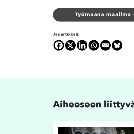
Työmaana maailma 
Jaa artikkeli:
Aiheeseen liittyv