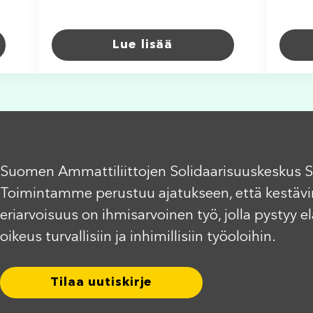
Lue lisää
Suomen Ammattiliittojen Solidaarisuuskeskus S
Toimintamme perustuu ajatukseen, että kestävi
eriarvoisuus on ihmisarvoinen työ, jolla pystyy 
oikeus turvallisiin ja inhimillisiin työoloihin.
Tilaa uutiskirje