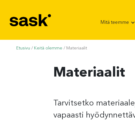
Hyppää sisältöön
Mitä teemme
Etusivu
/
Keitä olemme
/
Materiaalit
Materiaalit
Tarvitsetko materiaale
vapaasti hyödynnettäv