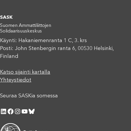
SASK
Suomen Ammattiliittojen
Solidaarisuuskeskus
Käynti: Hakaniemenranta 1 C, 3. krs
Posti: John Stenbergin ranta 6, 00530 Helsinki,
Finland
Katso sijainti kartalla
Yhteystiedot
Seuraa SASKia somessa
LinkedIn
Facebook
Instagram
YouTube
Bluesky