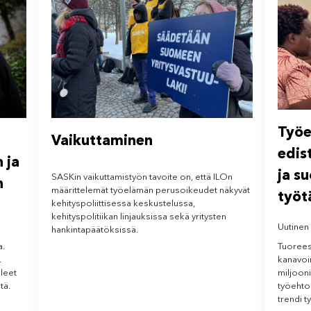
Työe
Vaikuttaminen
edis
 ja
ja su
SASKin vaikuttamistyön tavoite on, että ILOn
n
määrittelemät työelämän perusoikeudet näkyvät
työt
kehityspoliittisessa keskustelussa,
kehityspolitiikan linjauksissa sekä yritysten
Uutinen
hankintapäätöksissä.
Tuoreest
a.
kanavoi
.
miljooni
lleet
työehtoi
tä.
trendi 