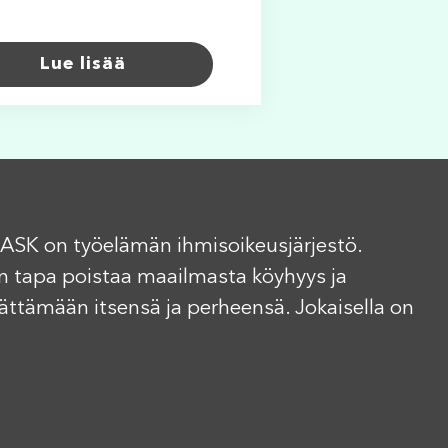
Lue lisää
ASK on työelämän ihmisoikeusjärjestö.
n tapa poistaa maailmasta köyhyys ja
elättämään itsensä ja perheensä. Jokaisella on