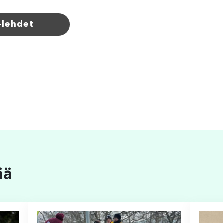
-lehdet
ää