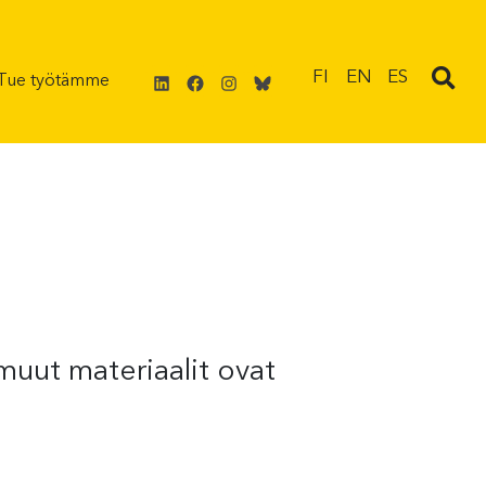
LinkedIn
Facebook
Instagram
Bluesky
FI
EN
ES
Tue työtämme
muut materiaalit ovat