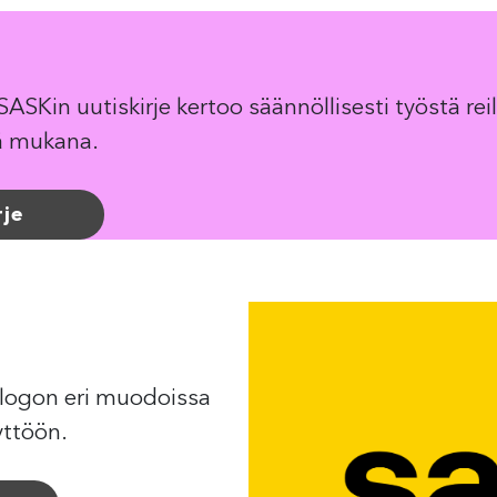
 SASKin uutiskirje kertoo säännöllisesti työstä
inä mukana.
rje
 logon eri muodoissa
yttöön.