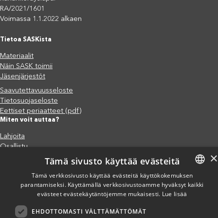
RA/2021/1601
Voimassa 1.1.2022 alkaen
Tietoa SASKista
Materiaalit
Näin SASK toimii
Jäsenjärjestöt
Saavutettavuusseloste
Tietosuojaseloste
Eettiset periaatteet (pdf)
Miten voit auttaa?
Lahjoita
Osallistu
×
Liity kannatusjäseneksi
Tämä sivusto käyttää evästeitä
Ilmoita väärinkäytösepäilystä
Tämä verkkosivusto käyttää evästeitä käyttökokemuksen
parantamiseksi. Käyttämällä verkkosivustoamme hyväksyt kaikki
FINNISH
evästeet evästekäytäntöjemme mukaisesti.
Lue lisää
ENGLISH
EHDOTTOMASTI VÄLTTÄMÄTTÖMÄT
SPANISH