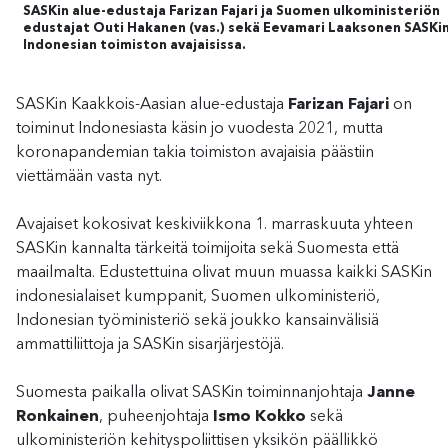
SASKin alue-edustaja Farizan Fajari ja Suomen ulkoministeriön
edustajat Outi Hakanen (vas.) sekä Eevamari Laaksonen SASKi
Indonesian toimiston avajaisissa.
SASKin Kaakkois-Aasian alue-edustaja
Farizan Fajari
on
toiminut Indonesiasta käsin jo vuodesta 2021, mutta
koronapandemian takia toimiston avajaisia päästiin
viettämään vasta nyt.
Avajaiset kokosivat keskiviikkona 1. marraskuuta yhteen
SASKin kannalta tärkeitä toimijoita sekä Suomesta että
maailmalta. Edustettuina olivat muun muassa kaikki SASKin
indonesialaiset kumppanit, Suomen ulkoministeriö,
Indonesian työministeriö sekä joukko kansainvälisiä
ammattiliittoja ja SASKin sisarjärjestöjä.
Suomesta paikalla olivat SASKin toiminnanjohtaja
Janne
Ronkainen
, puheenjohtaja
Ismo Kokko
sekä
ulkoministeriön kehityspoliittisen yksikön päällikkö