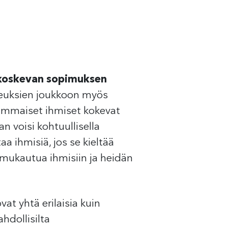
 koskevan sopimuksen
ikeuksien joukkoon myös
vammaiset ihmiset kokevat
n voisi kohtuullisella
a ihmisiä, jos se kieltää
 mukautua ihmisiin ja heidän
at yhtä erilaisia kuin
hdollisilta