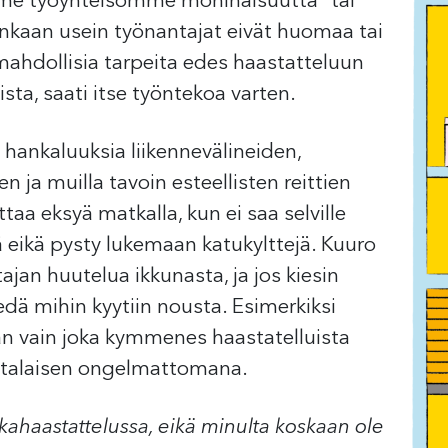
mme työyhteisömme moninaisuutta” tai
nkaan usein työnantajat eivät huomaa tai
mahdollisia tarpeita edes haastatteluun
ta, saati itse työntekoa varten.
n hankaluuksia liikennevälineiden,
 ja muilla tavoin esteellisten reittien
a eksyä matkalla, kun ei saa selville
eikä pysty lukemaan katukylttejä. Kuuro
ajan huutelua ikkunasta, ja jos kiesin
iedä mihin kyytiin nousta. Esimerkiksi
 vain joka kymmenes haastatelluista
htalaisen ongelmattomana.
kahaastattelussa, eikä minulta koskaan ole