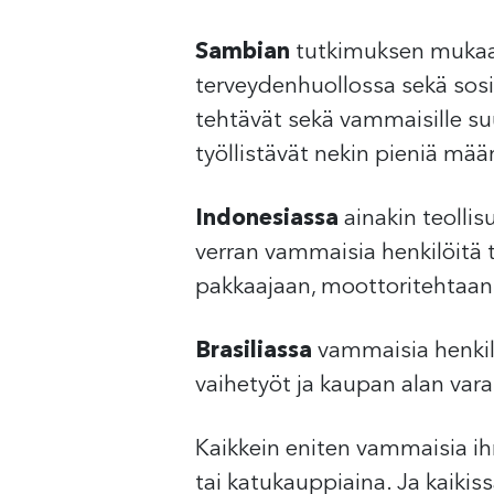
Sambian
tutkimuksen mukaan 
terveydenhuollossa sekä sosiaa
tehtävät sekä vammaisille suu
työllistävät nekin pieniä mää
Indonesiassa
ainakin teollis
verran vammaisia henkilöitä 
pakkaajaan, moottoritehtaan 
Brasiliassa
vammaisia henkilöi
vaihetyöt ja kaupan alan vara
Kaikkein eniten vammaisia ih
tai katukauppiaina. Ja kaikiss