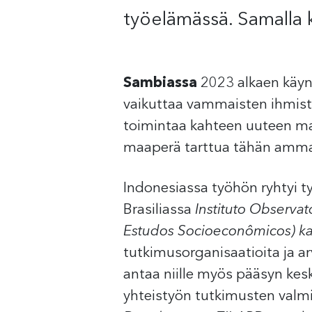
työelämässä. Samalla 
Sambiassa
2023 alkaen käynn
vaikuttaa vammaisten ihmist
toimintaa kahteen uuteen ma
maaperä tarttua tähän ammat
Indonesiassa työhön ryhtyi 
Brasiliassa
Instituto Observa
Estudos Socioeconômicos) k
tutkimusorganisaatioita ja ar
antaa niille myös pääsyn kes
yhteistyön tutkimusten valm