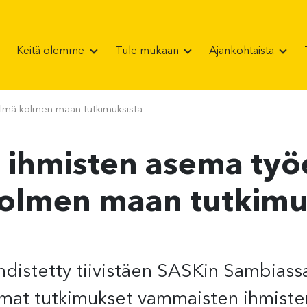
Keitä olemme
Tule mukaan
Ajankohtaista
elmä kolmen maan tutkimuksista
ihmisten asema työ
 kolmen maan tutkimu
hdistetty tiivistäen SASKin Sambiassa,
amat tutkimukset vammaisten ihmist