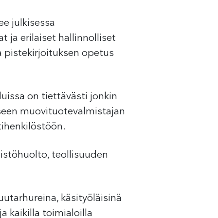
e julkisessa
 ja erilaiset hallinnolliset
a pistekirjoituksen opetus
uissa on tiettävästi jonkin
ääseen muovituotevalmistajan
tihenkilöstöön.
eistöhuolto, teollisuuden
tarhureina, käsityöläisinä
 kaikilla toimialoilla