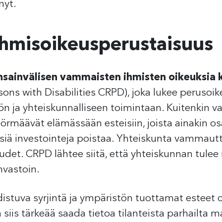
nyt.
ihmisoikeusperustaisuus
nsainvälisen vammaisten ihmisten oikeuksia
sons with Disabilities CRPD), joka lukee peruso
n ja yhteiskunnalliseen toimintaan. Kuitenkin 
törmäävät elämässään esteisiin, joista ainakin osa
isiä investointeja poistaa. Yhteiskunta vammautta
udet. CRPD lähtee siitä, että yhteiskunnan tulee
invastoin.
stuva syrjintä ja ympäristön tuottamat esteet ov
siis tärkeää saada tietoa tilanteista parhailta ma