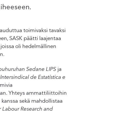
aiheeseen.
auduttua toimivaksi tavaksi
en, SASK päätti laajentaa
, joissa oli hedelmällinen
n.
buhuruhan Sedane LIPS
ja
tersindical de Estatística e
imivia
an. Yhteys ammattiliittoihin
a kanssa sekä mahdollistaa
or Labour Research and