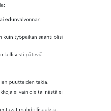
la:
tai edunvalvonnan
 kuin työpaikan saanti olisi
laillisesti päteviä
ien puutteiden takia.
koja ei vain ole tai niistä ei
aventavat mahdollisuuksia.