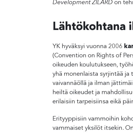
Development ZILARD
on teh
Lähtökohtana 
YK hyväksyi vuonna 2006
ka
(Convention on Rights of Per
oikeuden koulutukseen, työhö
yhä monenlaista syrjintää ja 
vaivannäöllä ja ilman jättimä
heiltä oikeudet ja mahdollisu
erilaisiin tarpeisiinsa eikä pä
Erityyppisiin vammoihin kohdi
vammaiset yksilöt itsekin. On 