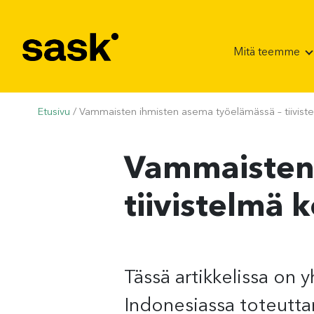
Hyppää sisältöön
Mitä teemme
Etusivu
/
Vammaisten ihmisten asema työelämässä – tiivist
Vammaisten 
tiivistelmä
Tässä artikkelissa on y
Indonesiassa toteutt