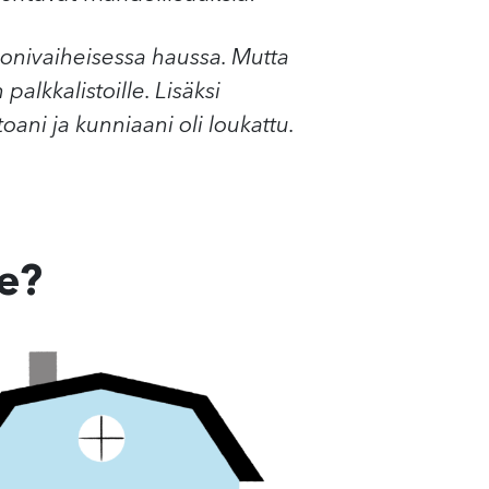
monivaiheisessa haussa. Mutta
palkkalistoille. Lisäksi
ani ja kunniaani oli loukattu.
le?