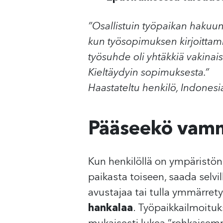
”Osallistuin työpaikan hakuun
kun työsopimuksen kirjoittamise
työsuhde oli yhtäkkiä vakinais
Kieltäydyin sopimuksesta.”
Haastateltu henkilö, Indonesi
Pääseekö vamm
Kun henkilöllä on ympäristön
paikasta toiseen, saada selvi
avustajaa tai tulla ymmärretyk
hankalaa
. Työpaikkailmoitu