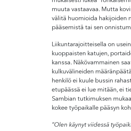
mukaisesti lukea ”rohkaise
muuta vastaavaa. Mutta kovi
välitä huomioida hakijoiden 
pääsemistä tai sen onnistumis
Liikuntarajoitteisella on usei
kuoppaisten katujen, portaiden
kanssa. Näkövammainen saatta
kulkuvälineiden määränpäätä 
henkilö ei kuule bussin rahast
etupäässä ei lue mitään, ei t
Sambian tutkimuksen mukaan
kokee työpaikalle pääsyn ko
”Olen käynyt viidessä työpaik