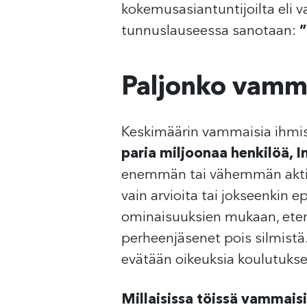
kokemusasiantuntijoilta eli v
tunnuslauseessa sanotaan:
”
Paljonko vamma
Keskimäärin vammaisia ihmis
paria miljoonaa henkilöä, I
enemmän tai vähemmän aktiiv
vain arvioita tai jokseenkin e
ominaisuuksien mukaan, etenk
perheenjäsenet pois silmistä.
evätään oikeuksia koulutukse
Millaisissa töissä vammaisi