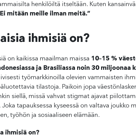
ammaisilta henkilöiltä itseltään. Kuten kansainv
Ei mitään meille ilman meitä.”
isia ihmisiä on?
iä on kaikissa maailman maissa
10–15 % väest
ndonesiassa ja Brasiliassa noin 30 miljoonaa 
isesti työmarkkinoilla olevien vammaisten ihm
päluotettavia tilastoja. Paikoin jopa väestönlasken
in siellä, missä vahvat stigmat ajavat piilott
 Joka tapauksessa kyseessä on valtava joukko mar
en, työhön ja sosiaaliseen elämään.
a ihmisiä on?