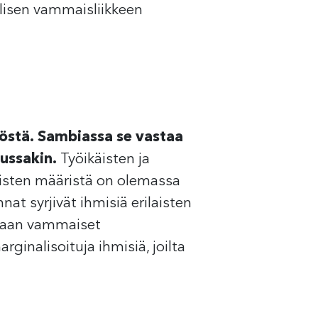
älisen vammaisliikkeen
östä.
Sambiassa se vastaa
kussakin.
Työikäisten ja
isten määristä on olemassa
nat syrjivät ihmisiä erilaisten
amaan vammaiset
ginalisoituja ihmisiä, joilta