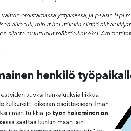
 valtion omistamassa yrityksessä, ja pääsin läpi 
n aika tuli, minut haluttiinkin siirtää alihankkijan 
en sijasta muuttunut määräaikaiseksi. Ammattitaito
a
ainen henkilö työpaikal
 esteiden vuoksi hankaluuksia liikkua
lle kulkureitti oikeaan osoitteeseen ilman
si ilman tulkkia, jo
työn hakeminen on
ksessa saattaa kunkin maan lain