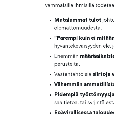
vammaisilla ihmisillä todet
Matalammat tulot
johtu
olemattomuudesta.
”Parempi kuin ei mitään
hyväntekeväisyyden ele, jo
Enemmän
määräaikaisi
perusteita.
Vastentahtoisia
siirtoja
Vähemmän ammatillista
Pidempiä
työttömyysja
saa tietoa, tai syrjintä es
Epävirallisessa taloude