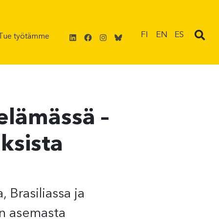
LinkedIn
Facebook
Instagram
Bluesky
FI
EN
ES
Tue työtämme
elämässä –
ksista
 Brasiliassa ja
en asemasta