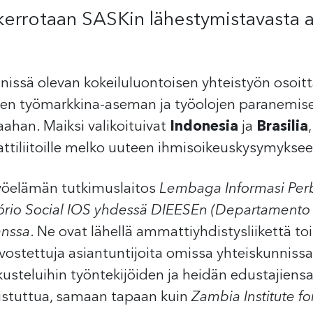
kerrotaan SASKin lähestymistavasta 
issä olevan kokeiluluontoisen yhteistyön osoitt
en työmarkkina-aseman ja työolojen paranemise
ahan. Maiksi valikoituivat
Indonesia
ja
Brasilia
tiliitoille melko uuteen ihmisoikeuskysymyksee
työelämän tutkimuslaitos
Lembaga Informasi Per
tório Social IOS yhdessä DIEESEn
(Departamento In
anssa
. Ne ovat lähellä ammattiyhdistysliikettä to
vostettuja asiantuntijoita omissa yhteiskunnissa
kusteluihin työntekijöiden ja heidän edustajiens
istuttua, samaan tapaan kuin
Zambia Institute f