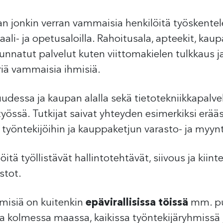
jonkin verran vammaisia henkilöitä työskentele
li- ja opetusaloilla. Rahoitusala, apteekit, kaupat
nnatut palvelut kuten viittomakielen tulkkaus j
riä vammaisia ihmisiä.
uudessa ja kaupan alalla sekä tietotekniikkapalvel
työssä. Tutkijat saivat yhteyden esimerkiksi er
työntekijöihin ja kauppaketjun varasto- ja myyn
tä työllistävät hallintotehtävät, siivous ja kiint
stot.
misiä on kuitenkin
epävirallisissa töissä
mm. puu
a kolmessa maassa, kaikissa työntekijäryhmissä ja