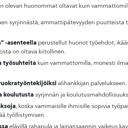
aan olevan huonommat oltavat kuin vammattomil
en syrjinnästä, ammattipätevyyden puutteista 
” -asenteella
perustellut huonot työehdot, ikään
sta on oltava kiitollinen.
a työsuhteita
kuin vammattomilla, monesti ilman 
 vuokratyöntekijöiksi
alihankkijan palvelukseen.
 koulutusta
syrjinnän ja koulutusmahdollisuuks
ksoja
, koska vammaisille ihmisille sopivia työpaik
tää työllistymisen.
ssa
elävillä rahapula ja lainansaannin vaikeus k