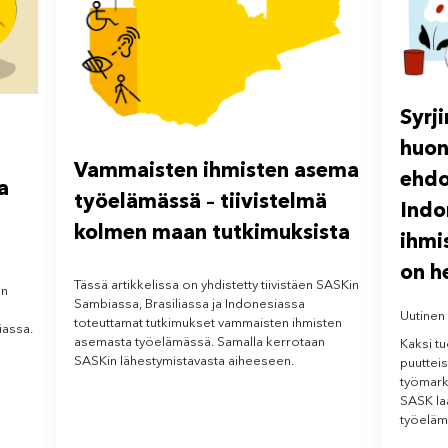
Syrj
huo
Vammaisten ihmisten asema
ehdot
a
työelämässä – tiivistelmä
Indo
kolmen maan tutkimuksista
ihmi
on h
Tässä artikkelissa on yhdistetty tiivistäen SASKin
in
Sambiassa, Brasiliassa ja Indonesiassa
Uutinen
toteuttamat tutkimukset vammaisten ihmisten
iassa.
asemasta työelämässä. Samalla kerrotaan
Kaksi tu
SASKin lähestymistavasta aiheeseen.
puuttei
työmark
SASK la
työeläm