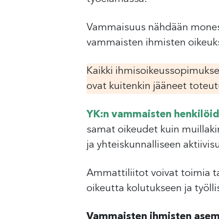
Vammaisuus nähdään monessa 
vammaisten ihmisten oikeuksis
Kaikki ihmisoikeussopimukse
ovat kuitenkin jääneet tote
YK:n vammaisten henkilöid
samat oikeudet kuin muillaki
ja yhteiskunnalliseen aktiivis
Ammattiliitot voivat toimia 
oikeutta kolutukseen ja työll
Vammaisten ihmisten asema