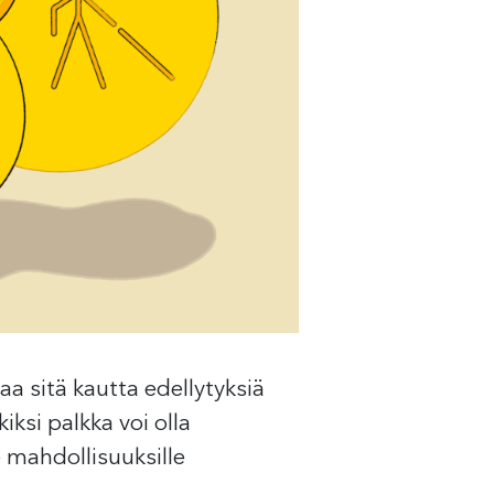
a sitä kautta edellytyksiä
si palkka voi olla
e mahdollisuuksille