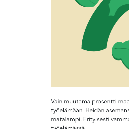
Vain muutama prosentti maail
työelämään. Heidän asemansa
matalampi. Erityisesti vammai
työelämässä.