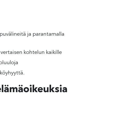
puvälineitä ja parantamalla
vertaisen kohtelun kaikille
oluuloja
 köyhyyttä.
elämäoikeuksia