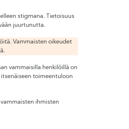
elleen stigmana. Tietoisuus
yvään juurtunutta.
löitä. Vammaisten oikeudet
ä.
n vammaisilla henkilöillä on
, itsenäiseen toimeentuloon
sä vammaisten ihmisten