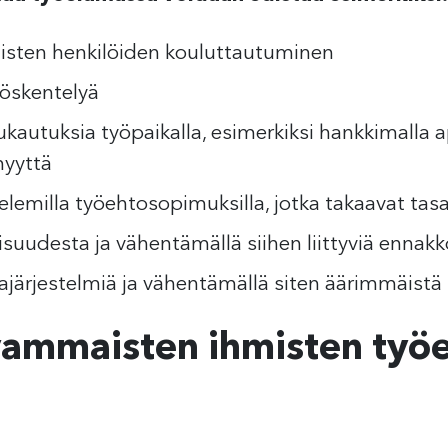
sten henkilöiden kouluttautuminen
yöskentelyä
kautuksia työpaikalla, esimerkiksi hankkimalla a
myyttä
lemilla työehtosopimuksilla, jotka takaavat tasa
suudesta ja vähentämällä siihen liittyviä ennakk
ajärjestelmiä ja vähentämällä siten äärimmäistä
vammaisten ihmisten työ