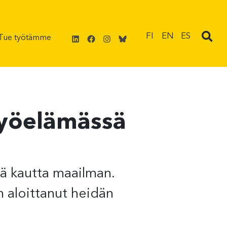
LinkedIn
Facebook
Instagram
Bluesky
FI
EN
ES
Tue työtämme
työelämässä
sä kautta maailman.
 aloittanut heidän