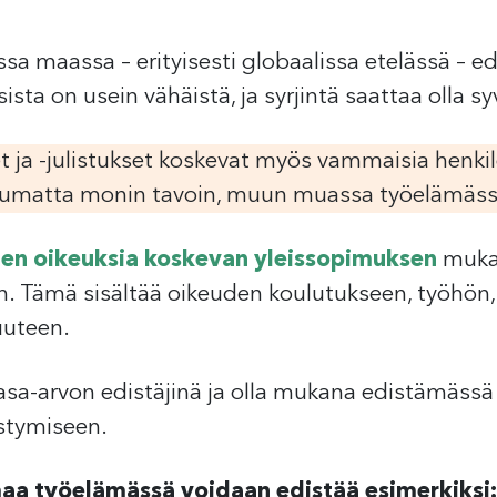
maassa – erityisesti globaalissa etelässä – ed
ta on usein vähäistä, ja syrjintä saattaa olla s
t ja -julistukset koskevat myös vammaisia henki
utumatta monin tavoin, muun muassa työelämäss
en oikeuksia koskevan yleissopimuksen
mukaa
n. Tämä sisältää oikeuden koulutukseen, työhön
uuteen.
tasa-arvon edistäjinä ja olla mukana edistämäs
istymiseen.
a työelämässä voidaan edistää esimerkiksi: