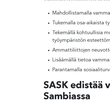
Mahdollistamalla vammai
Tukemalla osa-aikaista t
Tekemällä kohtuullisia mu
työympäristön esteettö
Ammattiliittojen neuvotte
Lisäämällä tietoa vammai
Parantamalla sosiaaliturv
SASK edistää 
Sambiassa