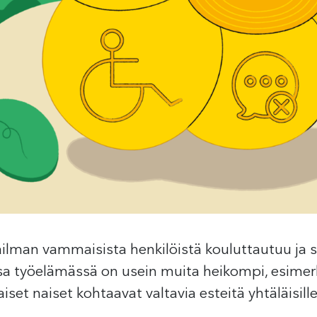
man vammaisista henkilöistä kouluttautuu ja sa
 työelämässä on usein muita heikompi, esimerkik
set naiset kohtaavat valtavia esteitä yhtäläisill