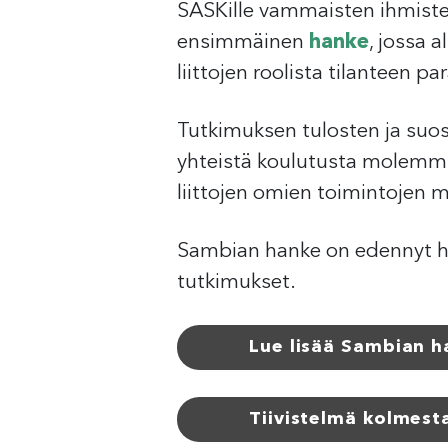
SASKille vammaisten ihmisten
ensimmäinen
hanke
, jossa 
liittojen roolista tilanteen p
Tutkimuksen tulosten ja suos
yhteistä koulutusta molemmi
liittojen omien toimintojen 
Sambian hanke on edennyt hyv
tutkimukset.
Lue lisää Sambian 
Tiivistelmä kolmest