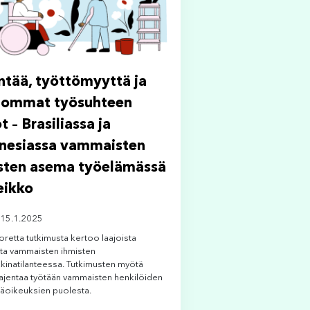
intää, työttömyyttä ja
nommat työsuhteen
 – Brasiliassa ja
nesiassa vammaisten
sten asema työelämässä
eikko
 15.1.2025
oretta tutkimusta kertoo laajoista
sta vammaisten ihmisten
kinatilanteessa. Tutkimusten myötä
ajentaa työtään vammaisten henkilöiden
äoikeuksien puolesta.