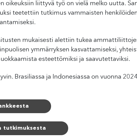
 oikeuksiin liittyvä työ on vielä melko uutta. S
aluksi teetettiin tutkimus vammaisten henkilöid
arantamiseksi.
itusten mukaisesti alettiin tukea ammattiliittoj
npuolisen ymmärryksen kasvattamiseksi, yhteis
muokkaamista esteettömiksi ja saavutettaviksi.
in. Brasiliassa ja Indonesiassa on vuonna 2024
hankkeesta
a tutkimuksesta