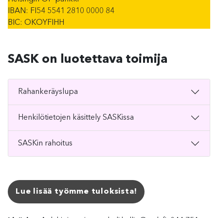
IBAN: FI54 5541 2810 0000 84
BIC: OKOYFIHH
SASK on luotettava toimija
Rahankeräyslupa
Henkilötietojen käsittely SASKissa
SASKin rahoitus
Lue lisää työmme tuloksista!