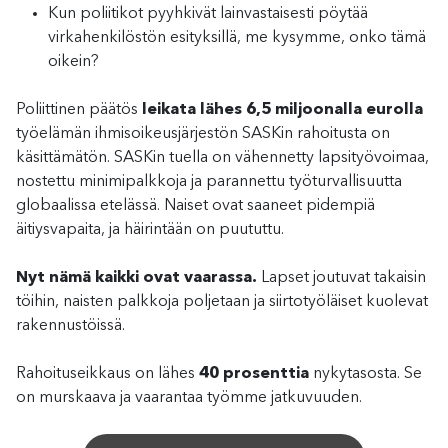
Kun poliitikot pyyhkivät lainvastaisesti pöytää
virkahenkilöstön esityksillä, me kysymme, onko tämä
oikein?
Poliittinen päätös
leikata lähes 6,5 miljoonalla eurolla
työelämän ihmisoikeusjärjestön SASKin rahoitusta on
käsittämätön. SASKin tuella on vähennetty lapsityövoimaa,
nostettu minimipalkkoja ja parannettu työturvallisuutta
globaalissa etelässä. Naiset ovat saaneet pidempiä
äitiysvapaita, ja häirintään on puututtu.
Nyt nämä kaikki ovat vaarassa.
Lapset joutuvat takaisin
töihin, naisten palkkoja poljetaan ja siirtotyöläiset kuolevat
rakennustöissä.
Rahoituseikkaus on lähes
40 prosenttia
nykytasosta. Se
on murskaava ja vaarantaa työmme jatkuvuuden.