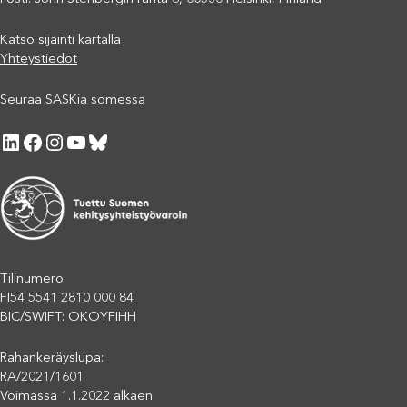
Katso sijainti kartalla
Yhteystiedot
Seuraa SASKia somessa
LinkedIn
Facebook
Instagram
YouTube
Bluesky
Tilinumero:
FI54 5541 2810 000 84
BIC/SWIFT: OKOYFIHH
Rahankeräyslupa:
RA/2021/1601
Voimassa 1.1.2022 alkaen