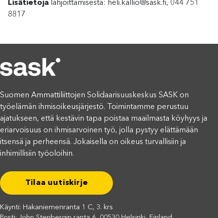
Lisätietoja
lahjoittamisesta: heli.kallio@sask.fi, 044 751
8817
Suomen Ammattiliittojen Solidaarisuuskeskus SASK on
työelämän ihmisoikeusjärjestö. Toimintamme perustuu
ajatukseen, että kestävin tapa poistaa maailmasta köyhyys ja
eriarvoisuus on ihmisarvoinen työ, jolla pystyy elättämään
itsensä ja perheensä. Jokaisella on oikeus turvallisiin ja
inhimillisiin työoloihin.
Tilaa uutiskirje
Käynti: Hakaniemenranta 1 C, 3. krs
Posti: John Stenbergin ranta 6, 00530 Helsinki, Finland