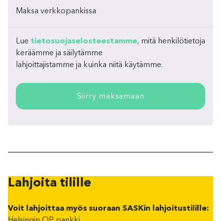
Maksa verkkopankissa
Lue
tietosuojaselosteestamme
, mitä henkilötietoja
keräämme ja säilytämme
lahjoittajistamme ja kuinka niitä käytämme.
Siirry maksamaan
Lahjoita tilille
Voit lahjoittaa myös suoraan SASKin lahjoitustilille:
Helsingin OP pankki