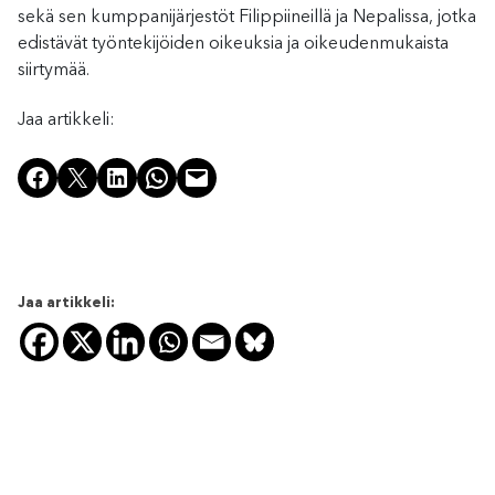
sekä sen kumppanijärjestöt Filippiineillä ja Nepalissa, jotka
edistävät työntekijöiden oikeuksia ja oikeudenmukaista
siirtymää.
Jaa artikkeli:
Share on Facebook
Share on X
Share on LinkedIn
Share on WhatsApp
Email this Page
Jaa artikkeli: