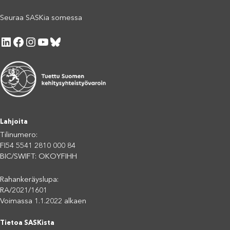
Seuraa SASKia somessa
LinkedIn
Facebook
Instagram
YouTube
Bluesky
Lahjoita
Tilinumero:
FI54 5541 2810 000 84
BIC/SWIFT: OKOYFIHH
Rahankeräyslupa:
RA/2021/1601
Voimassa 1.1.2022 alkaen
Tietoa SASKista