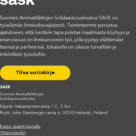
Suomen Ammattiliittojen Solidaarisuuskeskus SASK on
työelämän ihmisoikeusjärjestö. Toimintamme perustuu
ajatukseen, että kestävin tapa poistaa maailmasta köyhyys ja
eriarvoisuus on ihmisarvoinen työ, jolla pystyy elättämään
itsensä ja perheensä. Jokaisella on oikeus turvallisiin ja
inhimillisiin työoloihin.
Tilaa uutiskirje
SASK
Suomen Ammattiliittojen
Solidaarisuuskeskus
Käynti: Hakaniemenranta 1 C, 3. krs
Posti: John Stenbergin ranta 6, 00530 Helsinki, Finland
Katso sijainti kartalla
Yhteystiedot