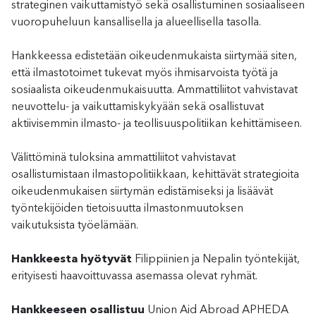
strateginen vaikuttamistyö sekä osallistuminen sosiaaliseen
vuoropuheluun kansallisella ja alueellisella tasolla.
Hankkeessa edistetään oikeudenmukaista siirtymää siten,
että ilmastotoimet tukevat myös ihmisarvoista työtä ja
sosiaalista oikeudenmukaisuutta. Ammattiliitot vahvistavat
neuvottelu- ja vaikuttamiskykyään sekä osallistuvat
aktiivisemmin ilmasto- ja teollisuuspolitiikan kehittämiseen.
Välittöminä tuloksina ammattiliitot vahvistavat
osallistumistaan ilmastopolitiikkaan, kehittävät strategioita
oikeudenmukaisen siirtymän edistämiseksi ja lisäävät
työntekijöiden tietoisuutta ilmastonmuutoksen
vaikutuksista työelämään.
Hankkeesta hyötyvät
Filippiinien ja Nepalin työntekijät,
erityisesti haavoittuvassa asemassa olevat ryhmät.
Hankkeeseen osallistuu
Union Aid Abroad APHEDA