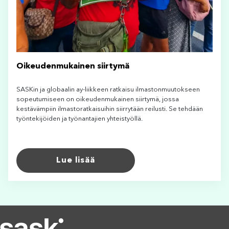
Oikeudenmukainen siirtymä
SASKin ja globaalin ay-liikkeen ratkaisu ilmastonmuutokseen
sopeutumiseen on oikeudenmukainen siirtymä, jossa
kestävämpiin ilmastoratkaisuihin siirrytään reilusti. Se tehdään
työntekijöiden ja työnantajien yhteistyöllä.
Lue lisää