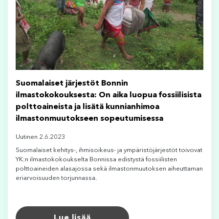
Suomalaiset järjestöt Bonnin
ilmastokokouksesta: On aika luopua fossiilisista
polttoaineista ja lisätä kunnianhimoa
ilmastonmuutokseen sopeutumisessa
Uutinen 2.6.2023
Suomalaiset kehitys-, ihmisoikeus- ja ympäristöjärjestöt toivovat
YK:n ilmastokokoukselta Bonnissa edistystä fossiilisten
polttoaineiden alasajossa sekä ilmastonmuutoksen aiheuttaman
eriarvoisuuden torjunnassa.
Lue lisää