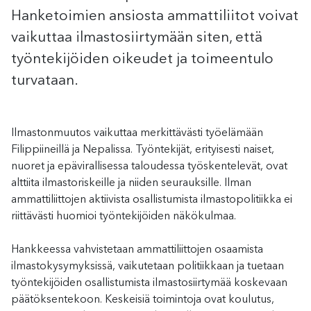
Hanketoimien ansiosta ammattiliitot voivat
vaikuttaa ilmastosiirtymään siten, että
työntekijöiden oikeudet ja toimeentulo
turvataan.
Ilmastonmuutos vaikuttaa merkittävästi työelämään
Filippiineillä ja Nepalissa. Työntekijät, erityisesti naiset,
nuoret ja epävirallisessa taloudessa työskentelevät, ovat
alttiita ilmastoriskeille ja niiden seurauksille. Ilman
ammattiliittojen aktiivista osallistumista ilmastopolitiikka ei
riittävästi huomioi työntekijöiden näkökulmaa.
Hankkeessa vahvistetaan ammattiliittojen osaamista
ilmastokysymyksissä, vaikutetaan politiikkaan ja tuetaan
työntekijöiden osallistumista ilmastosiirtymää koskevaan
päätöksentekoon. Keskeisiä toimintoja ovat koulutus,