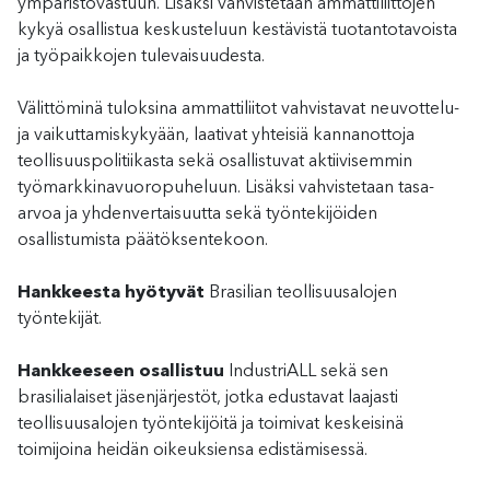
ympäristövastuun. Lisäksi vahvistetaan ammattiliittojen
kykyä osallistua keskusteluun kestävistä tuotantotavoista
ja työpaikkojen tulevaisuudesta.
Välittöminä tuloksina ammattiliitot vahvistavat neuvottelu-
ja vaikuttamiskykyään, laativat yhteisiä kannanottoja
teollisuuspolitiikasta sekä osallistuvat aktiivisemmin
työmarkkinavuoropuheluun. Lisäksi vahvistetaan tasa-
arvoa ja yhdenvertaisuutta sekä työntekijöiden
osallistumista päätöksentekoon.
Hankkeesta hyötyvät
Brasilian teollisuusalojen
työntekijät.
Hankkeeseen osallistuu
IndustriALL sekä sen
brasilialaiset jäsenjärjestöt, jotka edustavat laajasti
teollisuusalojen työntekijöitä ja toimivat keskeisinä
toimijoina heidän oikeuksiensa edistämisessä.