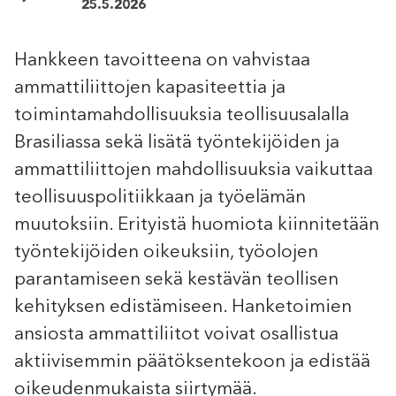
25.5.2026
Hankkeen tavoitteena on vahvistaa
ammattiliittojen kapasiteettia ja
toimintamahdollisuuksia teollisuusalalla
Brasiliassa sekä lisätä työntekijöiden ja
ammattiliittojen mahdollisuuksia vaikuttaa
teollisuuspolitiikkaan ja työelämän
muutoksiin. Erityistä huomiota kiinnitetään
työntekijöiden oikeuksiin, työolojen
parantamiseen sekä kestävän teollisen
kehityksen edistämiseen. Hanketoimien
ansiosta ammattiliitot voivat osallistua
aktiivisemmin päätöksentekoon ja edistää
oikeudenmukaista siirtymää.