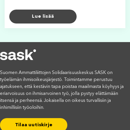
Lue lisää
Suomen Ammattiliittojen Solidaarisuuskeskus SASK on
työelämän ihmisoikeusjärjestö. Toimintamme perustuu
ajatukseen, että kestävin tapa poistaa maailmasta köyhyys ja
eriarvoisuus on ihmisarvoinen työ, jolla pystyy elättämään
itsensä ja perheensä. Jokaisella on oikeus turvallisiin ja
inhimillisiin työoloihin.
Tilaa uutiskirje