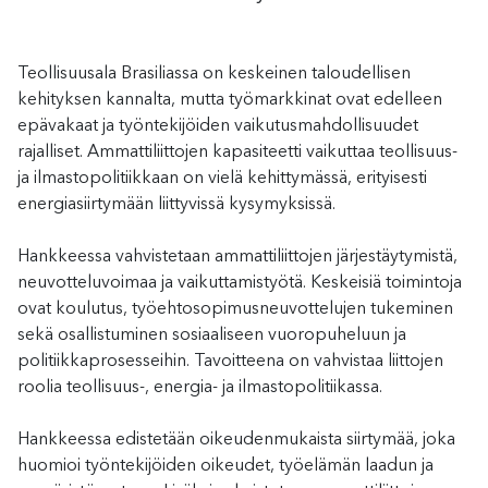
Teollisuusala Brasiliassa on keskeinen taloudellisen
kehityksen kannalta, mutta työmarkkinat ovat edelleen
epävakaat ja työntekijöiden vaikutusmahdollisuudet
rajalliset. Ammattiliittojen kapasiteetti vaikuttaa teollisuus-
ja ilmastopolitiikkaan on vielä kehittymässä, erityisesti
energiasiirtymään liittyvissä kysymyksissä.
Hankkeessa vahvistetaan ammattiliittojen järjestäytymistä,
neuvotteluvoimaa ja vaikuttamistyötä. Keskeisiä toimintoja
ovat koulutus, työehtosopimusneuvottelujen tukeminen
sekä osallistuminen sosiaaliseen vuoropuheluun ja
politiikkaprosesseihin. Tavoitteena on vahvistaa liittojen
roolia teollisuus-, energia- ja ilmastopolitiikassa.
Hankkeessa edistetään oikeudenmukaista siirtymää, joka
huomioi työntekijöiden oikeudet, työelämän laadun ja