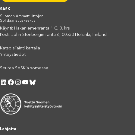
SASK
Suomen Ammattiliittojen
Solidaarisuuskeskus
Käynti: Hakaniemenranta 1 C, 3. krs
Posti: John Stenbergin ranta 6, 00530 Helsinki, Finland
Katso sijainti kartalla
Yhteystiedot
Seuraa SASKia somessa
LinkedIn
Facebook
Instagram
YouTube
Bluesky
Lahjoita