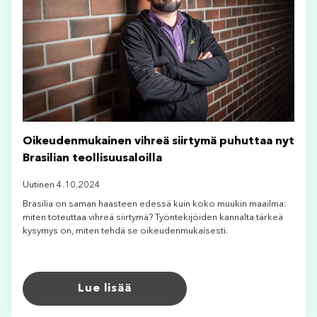
Oikeudenmukainen vihreä siirtymä puhuttaa nyt
Brasilian teollisuusaloilla
Uutinen 4.10.2024
Brasilia on saman haasteen edessä kuin koko muukin maailma:
miten toteuttaa vihreä siirtymä? Työntekijöiden kannalta tärkeä
kysymys on, miten tehdä se oikeudenmukaisesti.
Lue lisää