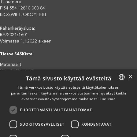
Tilinumero:
FI54 5541 2810 000 84
BIC/SWIFT: OKOYFIHH
Rahankeräyslupa:
RA/2021/1601
Voimassa 1.1.2022 alkaen
Tietoa SASKista
Materiaalit
Näin SASK toimii
×
Tämä sivusto käyttää evästeitä
Jäsenjärjestöt
Saavutettavuusseloste
Tämä verkkosivusto käyttää evästeitä käyttökokemuksen
Tietosuojaseloste
parantamiseksi. Käyttämällä verkkosivustoamme hyväksyt kaikki
FINNISH
evästeet evästekäytäntöjemme mukaisesti.
Lue lisää
Eettiset periaatteet (pdf)
ENGLISH
Miten voit auttaa?
EHDOTTOMASTI VÄLTTÄMÄTTÖMÄT
SPANISH
Lahjoita
Osallistu
SUORITUSKYVYLLISET
KOHDENTAVAT
Liity kannatusjäseneksi
Ilmoita väärinkäytösepäilystä