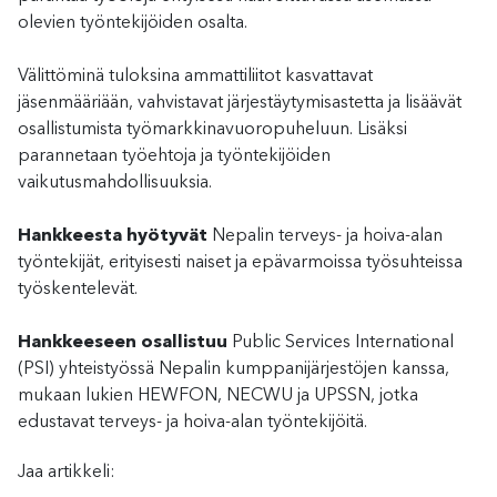
olevien työntekijöiden osalta.
Välittöminä tuloksina ammattiliitot kasvattavat
jäsenmääriään, vahvistavat järjestäytymisastetta ja lisäävät
osallistumista työmarkkinavuoropuheluun. Lisäksi
parannetaan työehtoja ja työntekijöiden
vaikutusmahdollisuuksia.
Hankkeesta hyötyvät
Nepalin terveys- ja hoiva-alan
työntekijät, erityisesti naiset ja epävarmoissa työsuhteissa
työskentelevät.
Hankkeeseen osallistuu
Public Services International
(PSI) yhteistyössä Nepalin kumppanijärjestöjen kanssa,
mukaan lukien HEWFON, NECWU ja UPSSN, jotka
edustavat terveys- ja hoiva-alan työntekijöitä.
Jaa artikkeli: