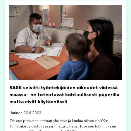
SASK selvitti työntekijöiden oikeudet viidessä
maassa – ne toteutuvat kohtuullisesti paperilla
mutta eivät käytännössä
Uutinen 22.8.2023
Oikeus perustaa ammattiyhdistys ja kuulua siihen on YK:n
ihmisoikeusjulistuksessa linjattu oikeus. Tuoreen tutkimuksen