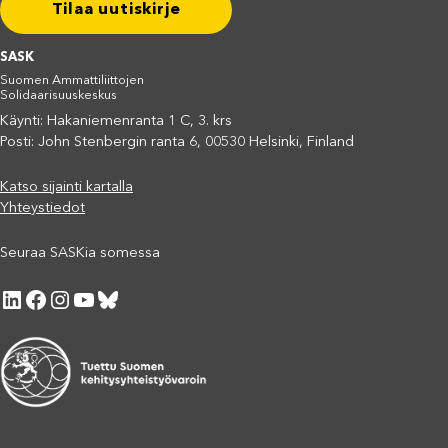
Tilaa uutiskirje
SASK
Suomen Ammattiliittojen
Solidaarisuuskeskus
Käynti: Hakaniemenranta 1 C, 3. krs
Posti: John Stenbergin ranta 6, 00530 Helsinki, Finland
Katso sijainti kartalla
Yhteystiedot
Seuraa SASKia somessa
LinkedIn
Facebook
Instagram
YouTube
Bluesky