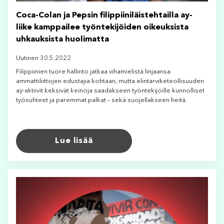
Coca-Colan ja Pepsin filippiiniläistehtailla ay-
liike kamppailee työntekijöiden oikeuksista
uhkauksista huolimatta
Uutinen 30.5.2022
Filippiinien tuore hallinto jatkaa vihamielistä linjaansa
ammattiliittojen edustajia kohtaan, mutta elintarviketeollisuuden
ay-aktiivit keksivät keinoja saadakseen työntekijöille kunnolliset
työsuhteet ja paremmat palkat – sekä suojellakseen heitä.
Lue lisää