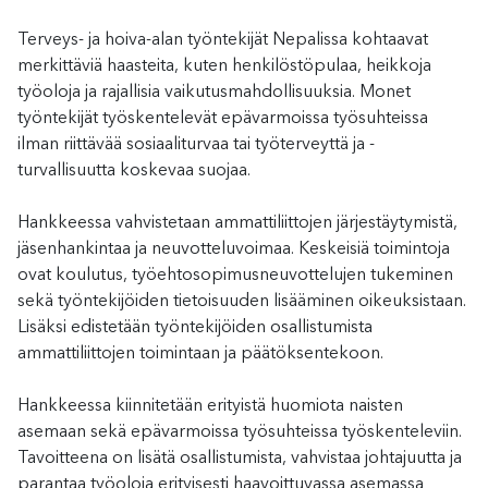
Terveys- ja hoiva-alan työntekijät Nepalissa kohtaavat
merkittäviä haasteita, kuten henkilöstöpulaa, heikkoja
työoloja ja rajallisia vaikutusmahdollisuuksia. Monet
työntekijät työskentelevät epävarmoissa työsuhteissa
ilman riittävää sosiaaliturvaa tai työterveyttä ja -
turvallisuutta koskevaa suojaa.
Hankkeessa vahvistetaan ammattiliittojen järjestäytymistä,
jäsenhankintaa ja neuvotteluvoimaa. Keskeisiä toimintoja
ovat koulutus, työehtosopimusneuvottelujen tukeminen
sekä työntekijöiden tietoisuuden lisääminen oikeuksistaan.
Lisäksi edistetään työntekijöiden osallistumista
ammattiliittojen toimintaan ja päätöksentekoon.
Hankkeessa kiinnitetään erityistä huomiota naisten
asemaan sekä epävarmoissa työsuhteissa työskenteleviin.
Tavoitteena on lisätä osallistumista, vahvistaa johtajuutta ja
parantaa työoloja erityisesti haavoittuvassa asemassa