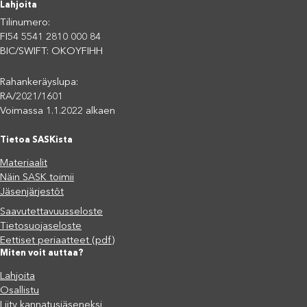
Lahjoita
Tilinumero:
FI54 5541 2810 000 84
BIC/SWIFT: OKOYFIHH
Rahankeräyslupa:
RA/2021/1601
Voimassa 1.1.2022 alkaen
Tietoa SASKista
Materiaalit
Näin SASK toimii
Jäsenjärjestöt
Saavutettavuusseloste
Tietosuojaseloste
Eettiset periaatteet (pdf)
Miten voit auttaa?
Lahjoita
Osallistu
Liity kannatusjäseneksi