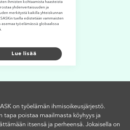
ten ihmisten kohtaamista haasteista
rostaa yhdenvertaisuuden ja
uden merkitystä kaikilla yhteiskunnan
. SASKin tuella edistetään vammaisten
n asemaa työelämässä globaalissa
ä.
Lue lisää
ASK on työelämän ihmisoikeusjärjestö.
n tapa poistaa maailmasta köyhyys ja
elättämään itsensä ja perheensä. Jokaisella on