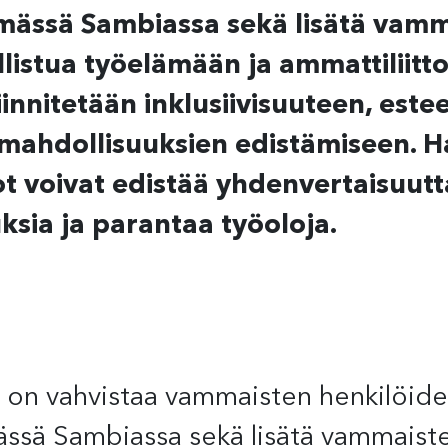
mässä Sambiassa sekä lisätä vamm
listua työelämään ja ammattiliitto
iinnitetään inklusiivisuuteen, est
mahdollisuuksien edistämiseen. 
ot voivat edistää yhdenvertaisuutt
ksia ja parantaa työoloja.
 on vahvistaa vammaisten henkilöide
ssä Sambiassa sekä lisätä vammaist