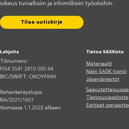
oikeus turvallisiin ja inhimillisiin työoloihin.
Tilaa uutiskirje
Lahjoita
Tietoa SASKista
Tilinumero:
Materiaalit
FI54 5541 2810 000 84
Näin SASK toimii
BIC/SWIFT: OKOYFIHH
Jäsenjärjestöt
Saavutettavuusse
Rahankeräyslupa:
Tietosuojaseloste
RA/2021/1601
Eettiset periaatte
Voimassa 1.1.2022 alkaen