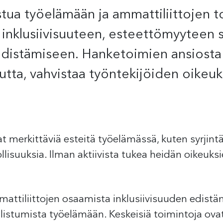
stua työelämään ja ammattiliittojen to
 inklusiivisuuteen, esteettömyyteen 
distämiseen. Hanketoimien ansiosta 
tta, vahvistaa työntekijöiden oikeuk
 merkittäviä esteitä työelämässä, kuten syrjin
dollisuuksia. Ilman aktiivista tukea heidän oikeuk
attiliittojen osaamista inklusiivisuuden edistä
istumista työelämään. Keskeisiä toimintoja ovat