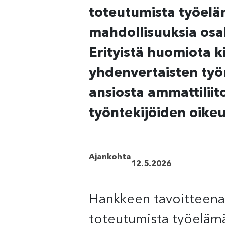
toteutumista työelä
mahdollisuuksia osal
Erityistä huomiota k
yhdenvertaisten työ
ansiosta ammattiliit
työntekijöiden oikeu
Ajankohta
12.5.2026
Hankkeen tavoitteena
toteutumista työelämä