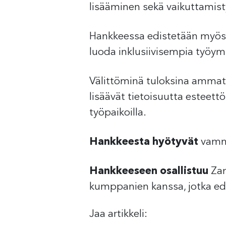
lisääminen sekä vaikuttamis
Hankkeessa edistetään myös so
luoda inklusiivisempia työy
Välittöminä tuloksina ammatt
lisäävät tietoisuutta esteett
työpaikoilla.
Hankkeesta hyötyvät
vamma
Hankkeeseen osallistuu
Zam
kumppanien kanssa, jotka edi
Jaa artikkeli: