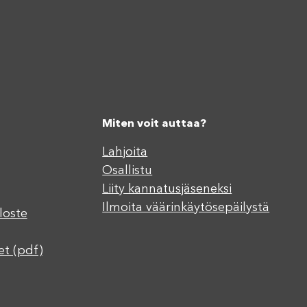
Miten voit auttaa?
Lahjoita
Osallistu
Liity kannatusjäseneksi
Ilmoita väärinkäytösepäilystä
loste
et (pdf)