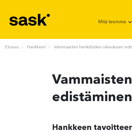
Hyppää sisältöön
Mitä teemme
Etusivu
Hankkeet
Vammaisten henkilöiden oikeuksien ed
Vammaisten 
edistäminen
Hankkeen tavoitteen