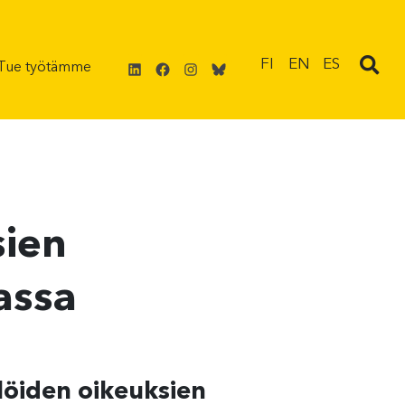
LinkedIn
Facebook
Instagram
Bluesky
FI
EN
ES
Tue työtämme
sien
assa
löiden oikeuksien