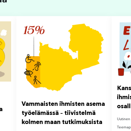
ää
Kans
ihmi
Vammaisten ihmisten asema
osal
a
työelämässä – tiivistelmä
Uutinen
kolmen maan tutkimuksista
Teemapäi