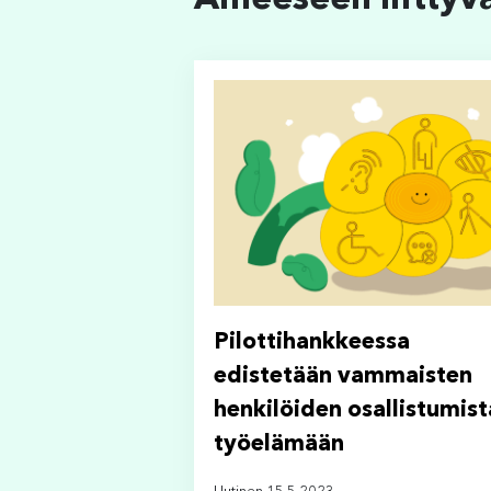
Aiheeseen liittyv
Pilottihankkeessa
edistetään vammaisten
henkilöiden osallistumist
työelämään