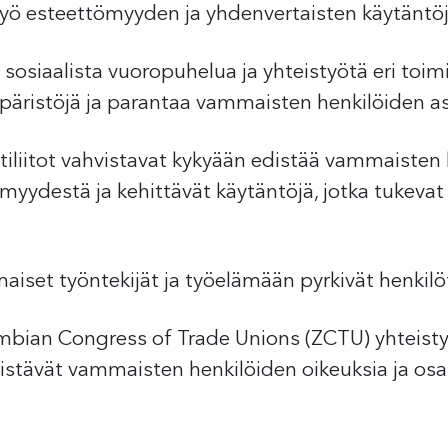
työ esteettömyyden ja yhdenvertaisten käytäntöj
siaalista vuoropuhelua ja yhteistyötä eri toimij
mpäristöjä ja parantaa vammaisten henkilöiden 
iliitot vahvistavat kykyään edistää vammaisten 
ömyydestä ja kehittävät käytäntöjä, jotka tukeva
iset työntekijät ja työelämään pyrkivät henkil
bian Congress of Trade Unions (ZCTU) yhteist
stävät vammaisten henkilöiden oikeuksia ja osa