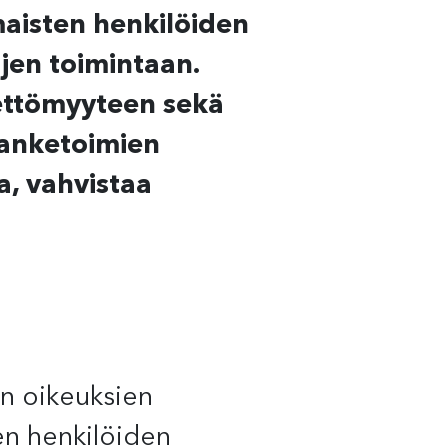
aisten henkilöiden
jen toimintaan.
eettömyyteen sekä
Hanketoimien
a, vahvistaa
n oikeuksien
en henkilöiden