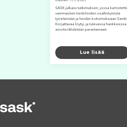
Uutinen 15.5.2023
SASK julkaisi tutkimuksen, jossa kartoitetti
vammaisten henkilöiden osallistumista
työelämään ja heidän kokemuksiaan Samb
Korjattavaa löytyi, ja tulevassa hankkeessa
asioita lähdetään parantamaan.
Lue lisää