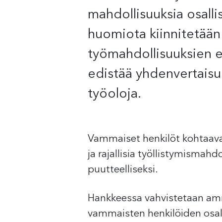
mahdollisuuksia osalli
huomiota kiinnitetään
työmahdollisuuksien e
edistää yhdenvertaisuu
työoloja.
Vammaiset henkilöt kohtaavat
ja rajallisia työllistymismah
puutteelliseksi.
Hankkeessa vahvistetaan amm
vammaisten henkilöiden osall