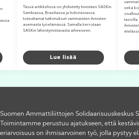
vammais
Tässä artikkelissa on yhdistetty tiivistäen SASKin
sekä ko
in
Sambiassa, Brasiliassa ja Indonesiassa
osallisu
toteuttamat tutkimukset vammaisten ihmisten
tasoilla
iassa.
asemasta työelämässä. Samalla kerrotaan
ihmiste
SASKin lähestymistavasta aiheeseen.
eteläss
Lue lisää
Suomen Ammattiliittojen Solidaarisuuskeskus S
Toimintamme perustuu ajatukseen, että kestävi
eriarvoisuus on ihmisarvoinen työ, jolla pystyy 