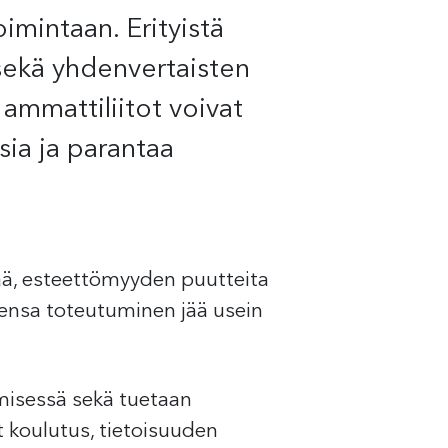
imintaan. Erityistä
sekä yhdenvertaisten
ammattiliitot voivat
sia ja parantaa
tää, esteettömyyden puutteita
siensa toteutuminen jää usein
misessä sekä tuetaan
 koulutus, tietoisuuden