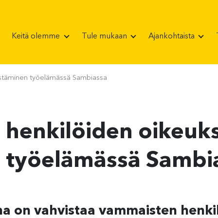
Keitä olemme
Tule mukaan
Ajankohtaista
istäminen työelämässä Sambiassa
henkilöiden oikeuk
 työelämässä Sambi
a on vahvistaa vammaisten henki