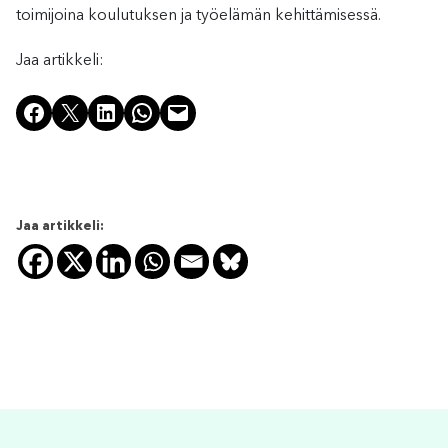
toimijoina koulutuksen ja työelämän kehittämisessä.
Jaa artikkeli:
Share on Facebook
Share on X
Share on LinkedIn
Share on WhatsApp
Email this Page
Jaa artikkeli: