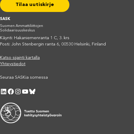
Tilaa uutiskirje
SASK
Suomen Ammattiliittojen
Solidaarisuuskeskus
Käynti: Hakaniemenranta 1 C, 3. krs
Posti: John Stenbergin ranta 6, 00530 Helsinki, Finland
Katso sijainti kartalla
Yhteystiedot
Seuraa SASKia somessa
LinkedIn
Facebook
Instagram
YouTube
Bluesky