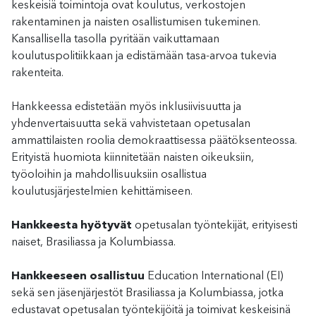
keskeisiä toimintoja ovat koulutus, verkostojen
rakentaminen ja naisten osallistumisen tukeminen.
Kansallisella tasolla pyritään vaikuttamaan
koulutuspolitiikkaan ja edistämään tasa-arvoa tukevia
rakenteita.
Hankkeessa edistetään myös inklusiivisuutta ja
yhdenvertaisuutta sekä vahvistetaan opetusalan
ammattilaisten roolia demokraattisessa päätöksenteossa.
Erityistä huomiota kiinnitetään naisten oikeuksiin,
työoloihin ja mahdollisuuksiin osallistua
koulutusjärjestelmien kehittämiseen.
Hankkeesta hyötyvät
opetusalan työntekijät, erityisesti
naiset, Brasiliassa ja Kolumbiassa.
Hankkeeseen osallistuu
Education International (EI)
sekä sen jäsenjärjestöt Brasiliassa ja Kolumbiassa, jotka
edustavat opetusalan työntekijöitä ja toimivat keskeisinä