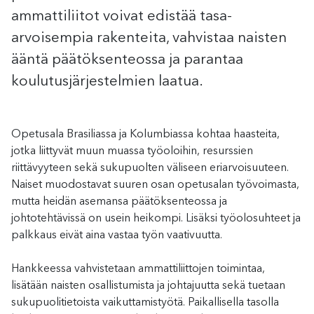
ammattiliitot voivat edistää tasa-
arvoisempia rakenteita, vahvistaa naisten
ääntä päätöksenteossa ja parantaa
koulutusjärjestelmien laatua.
Opetusala Brasiliassa ja Kolumbiassa kohtaa haasteita,
jotka liittyvät muun muassa työoloihin, resurssien
riittävyyteen sekä sukupuolten väliseen eriarvoisuuteen.
Naiset muodostavat suuren osan opetusalan työvoimasta,
mutta heidän asemansa päätöksenteossa ja
johtotehtävissä on usein heikompi. Lisäksi työolosuhteet ja
palkkaus eivät aina vastaa työn vaativuutta.
Hankkeessa vahvistetaan ammattiliittojen toimintaa,
lisätään naisten osallistumista ja johtajuutta sekä tuetaan
sukupuolitietoista vaikuttamistyötä. Paikallisella tasolla