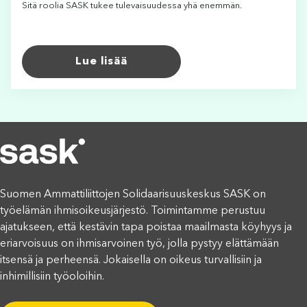
Sitä roolia SASK tukee tulevaisuudessa yhä enemmän.
Lue lisää
Suomen Ammattiliittojen Solidaarisuuskeskus SASK on
työelämän ihmisoikeusjärjestö. Toimintamme perustuu
ajatukseen, että kestävin tapa poistaa maailmasta köyhyys ja
eriarvoisuus on ihmisarvoinen työ, jolla pystyy elättämään
itsensä ja perheensä. Jokaisella on oikeus turvallisiin ja
inhimillisiin työoloihin.