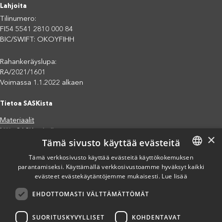
Lahjoita
Tilinumero:
FI54 5541 2810 000 84
BIC/SWIFT: OKOYFIHH
Rahankeräyslupa:
RA/2021/1601
Voimassa 1.1.2022 alkaen
Tietoa SASKista
Materiaalit
Näin SASK toimii
×
Tämä sivusto käyttää evästeitä
Jäsenjärjestöt
Saavutettavuusseloste
Tämä verkkosivusto käyttää evästeitä käyttökokemuksen
parantamiseksi. Käyttämällä verkkosivustoamme hyväksyt kaikki
FINNISH
Tietosuojaseloste
evästeet evästekäytäntöjemme mukaisesti.
Lue lisää
Eettiset periaatteet (pdf)
ENGLISH
Miten voit auttaa?
EHDOTTOMASTI VÄLTTÄMÄTTÖMÄT
SPANISH
Lahjoita
Osallistu
SUORITUSKYVYLLISET
KOHDENTAVAT