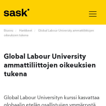
Hyppää sisältöön
Etusivu
Hankkeet
Global Labour University ammattiliittojen
oikeuksien tukena
Global Labour University
ammattiliittojen oikeuksien
tukena
Global Labour Universityn kurssi kasvattaa
globaalin etelän osallistujien ymmärrystä