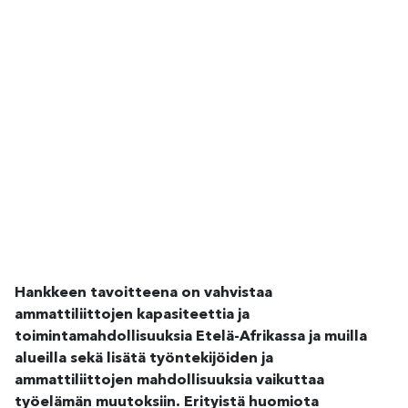
Hankkeen tavoitteena on vahvistaa
ammattiliittojen kapasiteettia ja
toimintamahdollisuuksia Etelä-Afrikassa ja muilla
alueilla sekä lisätä työntekijöiden ja
ammattiliittojen mahdollisuuksia vaikuttaa
työelämän muutoksiin. Erityistä huomiota