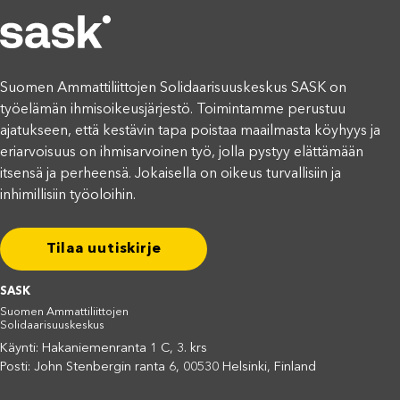
Suomen Ammattiliittojen Solidaarisuuskeskus SASK on
työelämän ihmisoikeusjärjestö. Toimintamme perustuu
ajatukseen, että kestävin tapa poistaa maailmasta köyhyys ja
eriarvoisuus on ihmisarvoinen työ, jolla pystyy elättämään
itsensä ja perheensä. Jokaisella on oikeus turvallisiin ja
inhimillisiin työoloihin.
Tilaa uutiskirje
SASK
Suomen Ammattiliittojen
Solidaarisuuskeskus
Käynti: Hakaniemenranta 1 C, 3. krs
Posti: John Stenbergin ranta 6, 00530 Helsinki, Finland