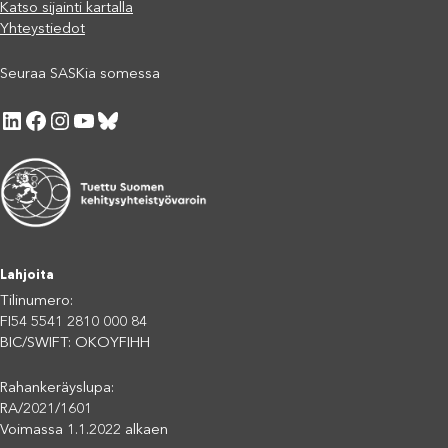
Katso sijainti kartalla
Yhteystiedot
Seuraa SASKia somessa
LinkedIn
Facebook
Instagram
YouTube
Bluesky
Lahjoita
Tilinumero:
FI54 5541 2810 000 84
BIC/SWIFT: OKOYFIHH
Rahankeräyslupa:
RA/2021/1601
Voimassa 1.1.2022 alkaen