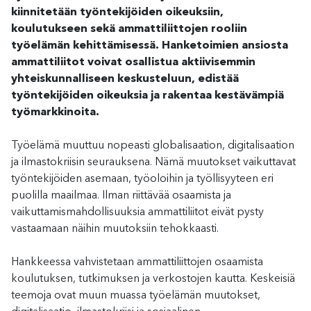
kiinnitetään työntekijöiden oikeuksiin,
koulutukseen sekä ammattiliittojen rooliin
työelämän kehittämisessä. Hanketoimien ansiosta
ammattiliitot voivat osallistua aktiivisemmin
yhteiskunnalliseen keskusteluun, edistää
työntekijöiden oikeuksia ja rakentaa kestävämpiä
työmarkkinoita.
Työelämä muuttuu nopeasti globalisaation, digitalisaation
ja ilmastokriisin seurauksena. Nämä muutokset vaikuttavat
työntekijöiden asemaan, työoloihin ja työllisyyteen eri
puolilla maailmaa. Ilman riittävää osaamista ja
vaikuttamismahdollisuuksia ammattiliitot eivät pysty
vastaamaan näihin muutoksiin tehokkaasti.
Hankkeessa vahvistetaan ammattiliittojen osaamista
koulutuksen, tutkimuksen ja verkostojen kautta. Keskeisiä
teemoja ovat muun muassa työelämän muutokset,