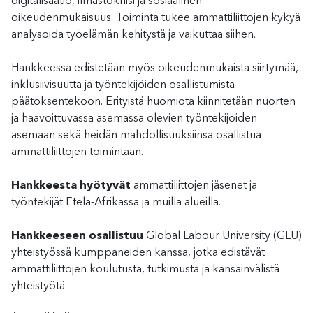
digitalisaatio, ilmastokriisi ja sosiaalinen
oikeudenmukaisuus. Toiminta tukee ammattiliittojen kykyä
analysoida työelämän kehitystä ja vaikuttaa siihen.
Hankkeessa edistetään myös oikeudenmukaista siirtymää,
inklusiivisuutta ja työntekijöiden osallistumista
päätöksentekoon. Erityistä huomiota kiinnitetään nuorten
ja haavoittuvassa asemassa olevien työntekijöiden
asemaan sekä heidän mahdollisuuksiinsa osallistua
ammattiliittojen toimintaan.
Hankkeesta hyötyvät
ammattiliittojen jäsenet ja
työntekijät Etelä-Afrikassa ja muilla alueilla.
Hankkeeseen osallistuu
Global Labour University (GLU)
yhteistyössä kumppaneiden kanssa, jotka edistävät
ammattiliittojen koulutusta, tutkimusta ja kansainvälistä
yhteistyötä.