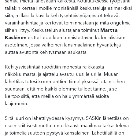
samaa mieltä läheskään kaikesta. Koulutuksessa ryöpsähti
tälläkin kertaa ilmoille moniäänisiä keskusteluja esimerkiksi
siitä, millaisilla kuvilla kehitysyhteistyöjärjestöt tekevät
varainhankintaa ja kertovat toiminnastaan ja mitä ongelmia
siihen liittyy. Keskustelun alustajana toiminut
Martta
Kaskinen
esitteli edelleen tunnistettavan kolonialistisen
asetelman, jossa valkoinen länsimaalainen hyväntekijä
auttaa avutonta kehitysmaan asukasta.
Kehitysviestintää ruodittiin monesta raikkaasta
näkökulmasta, ja ajattelu avautui uusille urille. Muuan
lähettiläs totesi kommenttien tiimellyksessä jotain siihen
suuntaan, että me kaikki olemme tulleet tänne, ja se
kertoo siitä, että meillä on halu ymmärtää asioita
laajemmin.
Siitä juuri on lähettilyydessä kysymys. SASKin lähettiläs on
usein kriittisesti mutta tunteikkaasti maailmaa tarkasteleva
ja toimeliaisuuteen pystyvä kansalainen. Lähettiläällä on