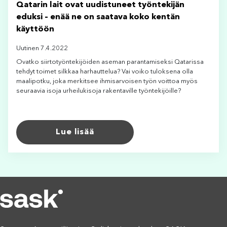
Qatarin lait ovat uudistuneet työntekijän
eduksi – enää ne on saatava koko kentän
käyttöön
Uutinen 7.4.2022
Ovatko siirtotyöntekijöiden aseman parantamiseksi Qatarissa
tehdyt toimet silkkaa harhauttelua? Vai voiko tuloksena olla
maalipotku, joka merkitsee ihmisarvoisen työn voittoa myös
seuraavia isoja urheilukisoja rakentaville työntekijöille?
Lue lisää