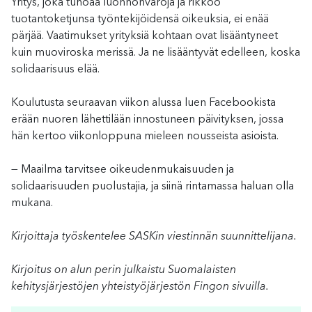
Yritys, joka tuhoaa luonnonvaroja ja rikkoo
tuotantoketjunsa työntekijöidensä oikeuksia, ei enää
pärjää. Vaatimukset yrityksiä kohtaan ovat lisääntyneet
kuin muoviroska merissä. Ja ne lisääntyvät edelleen, koska
solidaarisuus elää.
Koulutusta seuraavan viikon alussa luen Facebookista
erään nuoren lähettilään innostuneen päivityksen, jossa
hän kertoo viikonloppuna mieleen nousseista asioista.
— Maailma tarvitsee oikeudenmukaisuuden ja
solidaarisuuden puolustajia, ja siinä rintamassa haluan olla
mukana.
Kirjoittaja työskentelee SASKin viestinnän suunnittelijana.
Kirjoitus on alun perin julkaistu Suomalaisten
kehitysjärjestöjen yhteistyöjärjestön Fingon sivuilla.