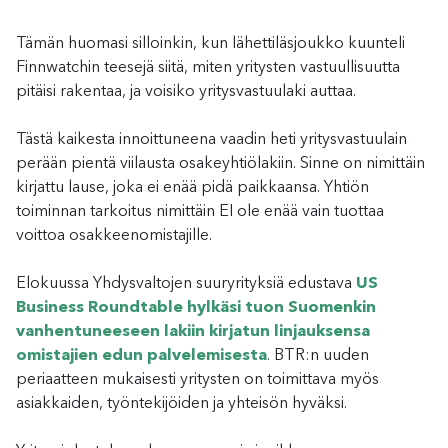
Tämän huomasi silloinkin, kun lähettiläsjoukko kuunteli
Finnwatchin teesejä siitä, miten yritysten vastuullisuutta
pitäisi rakentaa, ja voisiko yritysvastuulaki auttaa.
Tästä kaikesta innoittuneena vaadin heti yritysvastuulain
perään pientä viilausta osakeyhtiölakiin. Sinne on nimittäin
kirjattu lause, joka ei enää pidä paikkaansa. Yhtiön
toiminnan tarkoitus nimittäin EI ole enää vain tuottaa
voittoa osakkeenomistajille.
Elokuussa Yhdysvaltojen suuryrityksiä edustava
US
Business Roundtable hylkäsi tuon Suomenkin
vanhentuneeseen lakiin kirjatun linjauksensa
omistajien edun palvelemisesta
. BTR:n uuden
periaatteen mukaisesti yritysten on toimittava myös
asiakkaiden, työntekijöiden ja yhteisön hyväksi.