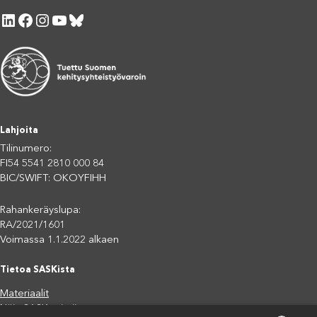
LinkedIn
Facebook
Instagram
YouTube
Bluesky
Lahjoita
Tilinumero:
FI54 5541 2810 000 84
BIC/SWIFT: OKOYFIHH
Rahankeräyslupa:
RA/2021/1601
Voimassa 1.1.2022 alkaen
Tietoa SASKista
Materiaalit
Näin SASK toimii