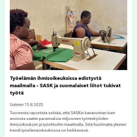
Työelämän ihmisoikeuksissa edistystä
maailmalla – SASK ja suomalaiset liitot tukivat
työtä
Uutinen 15.8.2025
Tuoreesta raportista selviää, että SASKin kanavoiman tuen
ansiosta saatiin parannuksia miljoonien työntekijöiden
ihmisoikeuksiin ja työehtoihin maailmalla. Siitä huolimatta yleinen
trendi työelämäoikeuksissa on heikkenevä.