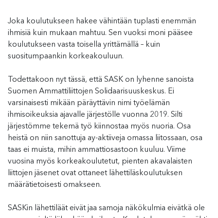
Joka koulutukseen hakee vähintään tuplasti enemmän
ihmisiä kuin mukaan mahtuu. Sen vuoksi moni pääsee
koulutukseen vasta toisella yrittämällä – kuin
suositumpaankin korkeakouluun.
Todettakoon nyt tässä, että SASK on lyhenne sanoista
Suomen Ammattiliittojen Solidaarisuuskeskus. Ei
varsinaisesti mikään päräyttävin nimi työelämän
ihmisoikeuksia ajavalle järjestölle vuonna 2019. Silti
järjestömme tekemä työ kiinnostaa myös nuoria. Osa
heistä on niin sanottuja ay-aktiiveja omassa liitossaan, osa
taas ei muista, mihin ammattiosastoon kuuluu. Viime
vuosina myös korkeakoulutetut, pienten akavalaisten
liittojen jäsenet ovat ottaneet lähettiläskoulutuksen
määrätietoisesti omakseen.
SASKin lähettiläät eivät jaa samoja näkökulmia eivätkä ole