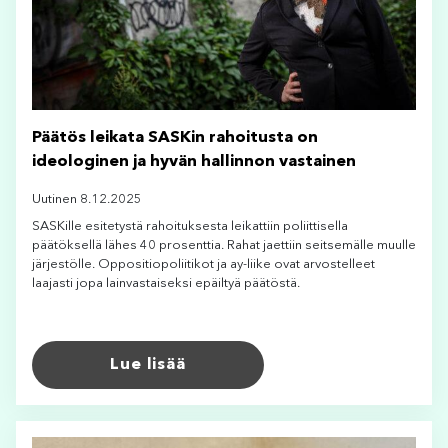
Päätös leikata SASKin rahoitusta on
ideologinen ja hyvän hallinnon vastainen
Uutinen 8.12.2025
SASKille esitetystä rahoituksesta leikattiin poliittisella
päätöksellä lähes 40 prosenttia. Rahat jaettiin seitsemälle muulle
järjestölle. Oppositiopoliitikot ja ay-liike ovat arvostelleet
laajasti jopa lainvastaiseksi epäiltyä päätöstä.
Lue lisää