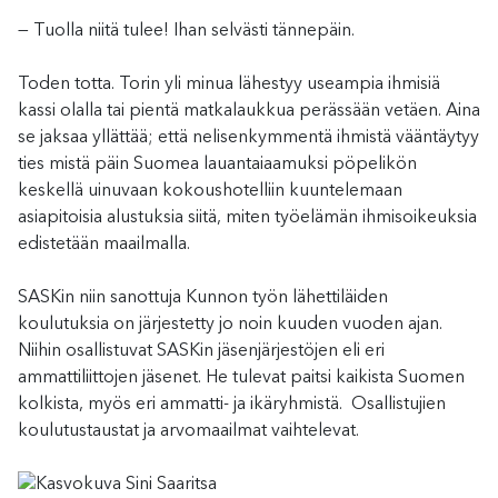
— Tuolla niitä tulee! Ihan selvästi tännepäin.
Toden totta. Torin yli minua lähestyy useampia ihmisiä
kassi olalla tai pientä matkalaukkua perässään vetäen. Aina
se jaksaa yllättää; että nelisenkymmentä ihmistä vääntäytyy
ties mistä päin Suomea lauantaiaamuksi pöpelikön
keskellä uinuvaan kokoushotelliin kuuntelemaan
asiapitoisia alustuksia siitä, miten työelämän ihmisoikeuksia
edistetään maailmalla.
SASKin niin sanottuja Kunnon työn lähettiläiden
koulutuksia on järjestetty jo noin kuuden vuoden ajan.
Niihin osallistuvat SASKin jäsenjärjestöjen eli eri
ammattiliittojen jäsenet. He tulevat paitsi kaikista Suomen
kolkista, myös eri ammatti- ja ikäryhmistä. Osallistujien
koulutustaustat ja arvomaailmat vaihtelevat.