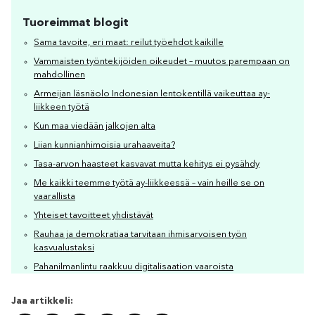
Tuoreimmat blogit
Sama tavoite, eri maat: reilut työehdot kaikille
Vammaisten työntekijöiden oikeudet – muutos parempaan on
mahdollinen
Armeijan läsnäolo Indonesian lentokentillä vaikeuttaa ay-
liikkeen työtä
Kun maa viedään jalkojen alta
Liian kunnianhimoisia urahaaveita?
Tasa-arvon haasteet kasvavat mutta kehitys ei pysähdy
Me kaikki teemme työtä ay-liikkeessä – vain heille se on
vaarallista
Yhteiset tavoitteet yhdistävät
Rauhaa ja demokratiaa tarvitaan ihmisarvoisen työn
kasvualustaksi
Pahanilmanlintu raakkuu digitalisaation vaaroista
Jaa artikkeli: