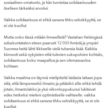
sosiaalinen omatunto, ja hän tunnistaa solidaarisuuden
itselleen tärkeäksi arvoksi.
Vaikka solidaarisuus ei ehkä sanana tihku seksikkyyttä, se
ei ole kuollut.
Mutta onko tässä mitään ihmeellistä? Vastahan Helsingissä
eduskuntatalon eteen paarusti 12 000 ihmistä ja ympäri
Suomea heitä lähti liikkeelle vielä tuhansia lisää. Kaikkia
kiinnosti sekä nykyisten että tulevien sukupolvien kohtalo,
solidaarisuus koko maapalloa ja sen olemassaoloa
kohtaan.
Vaikka maailma on täynnä mielipiteitä laidasta laitaan jopa
siitä, että lämpeneekö ilmasto ja pitäisikö sille ehkä tehdä
jotain, ilmastolakko ja yksi viikonloppukurssi lukitsivat
edes hetkeksi mieleni optimistiselle vaihteelle: vaikka
solidaarisuus ei ehkä sanana tihku seksikkyyttä, se ei ole
kuollut.