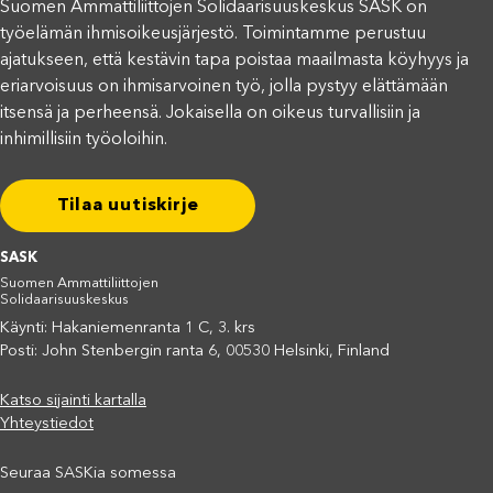
Suomen Ammattiliittojen Solidaarisuuskeskus SASK on
työelämän ihmisoikeusjärjestö. Toimintamme perustuu
ajatukseen, että kestävin tapa poistaa maailmasta köyhyys ja
eriarvoisuus on ihmisarvoinen työ, jolla pystyy elättämään
itsensä ja perheensä. Jokaisella on oikeus turvallisiin ja
inhimillisiin työoloihin.
Tilaa uutiskirje
SASK
Suomen Ammattiliittojen
Solidaarisuuskeskus
Käynti: Hakaniemenranta 1 C, 3. krs
Posti: John Stenbergin ranta 6, 00530 Helsinki, Finland
Katso sijainti kartalla
Yhteystiedot
Seuraa SASKia somessa