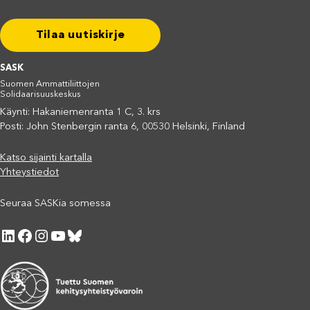
Tilaa uutiskirje
SASK
Suomen Ammattiliittojen
Solidaarisuuskeskus
Käynti: Hakaniemenranta 1 C, 3. krs
Posti: John Stenbergin ranta 6, 00530 Helsinki, Finland
Katso sijainti kartalla
Yhteystiedot
Seuraa SASKia somessa
LinkedIn
Facebook
Instagram
YouTube
Bluesky