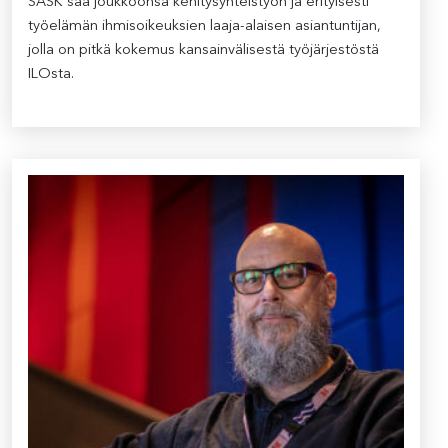
SASK saa joukkoonsa kehitysyhteistyön ja erityisesti
työelämän ihmisoikeuksien laaja-alaisen asiantuntijan,
jolla on pitkä kokemus kansainvälisestä työjärjestöstä
ILOsta.