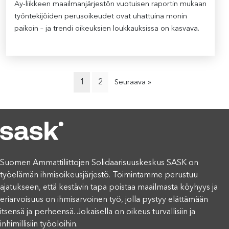
Ay-liikkeen maailmanjärjestön vuotuisen raportin mukaan
työntekijöiden perusoikeudet ovat uhattuina monin
paikoin – ja trendi oikeuksien loukkauksissa on kasvava.
1
2
Seuraava »
Suomen Ammattiliittojen Solidaarisuuskeskus SASK on
työelämän ihmisoikeusjärjestö. Toimintamme perustuu
ajatukseen, että kestävin tapa poistaa maailmasta köyhyys ja
eriarvoisuus on ihmisarvoinen työ, jolla pystyy elättämään
itsensä ja perheensä. Jokaisella on oikeus turvallisiin ja
inhimillisiin työoloihin.