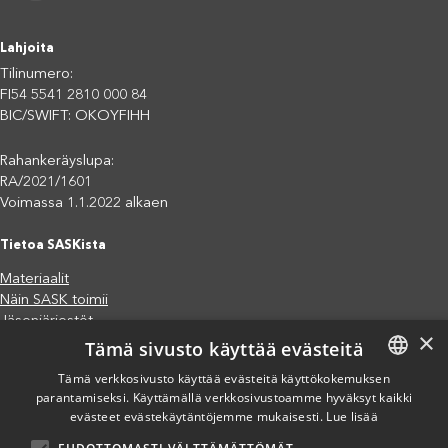
Lahjoita
Tilinumero:
FI54 5541 2810 000 84
BIC/SWIFT: OKOYFIHH
Rahankeräyslupa:
RA/2021/1601
Voimassa 1.1.2022 alkaen
Tietoa SASKista
Materiaalit
Näin SASK toimii
Jäsenjärjestöt
×
Tämä sivusto käyttää evästeitä
Saavutettavuusseloste
Tietosuojaseloste
Tämä verkkosivusto käyttää evästeitä käyttökokemuksen
Eettiset periaatteet (pdf)
parantamiseksi. Käyttämällä verkkosivustoamme hyväksyt kaikki
FINNISH
Miten voit auttaa?
evästeet evästekäytäntöjemme mukaisesti.
Lue lisää
ENGLISH
Lahjoita