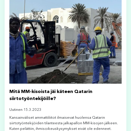
Mitä MM-kisoista jäi käteen Qatarin
siirtotyöntekijöille?
Uutinen 15.3.2023
Kansainväliset ammattiliitot ilmaisevat huolensa Qatarin
siirtotyöntekijöiden tilanteesta jalkapallon MM-kisojen jälkeen.
Kuten pelättiin, ihmisoikeuskysymykset eivät ole edenneet.