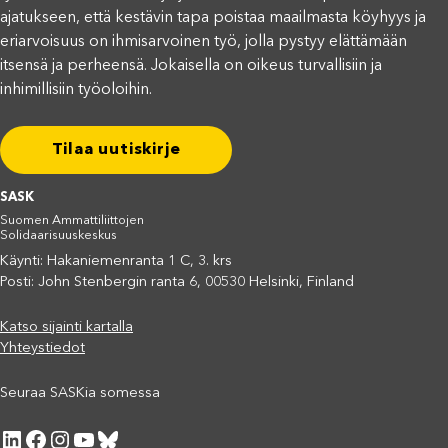
ajatukseen, että kestävin tapa poistaa maailmasta köyhyys ja
eriarvoisuus on ihmisarvoinen työ, jolla pystyy elättämään
itsensä ja perheensä. Jokaisella on oikeus turvallisiin ja
inhimillisiin työoloihin.
Tilaa uutiskirje
SASK
Suomen Ammattiliittojen
Solidaarisuuskeskus
Käynti: Hakaniemenranta 1 C, 3. krs
Posti: John Stenbergin ranta 6, 00530 Helsinki, Finland
Katso sijainti kartalla
Yhteystiedot
Seuraa SASKia somessa
LinkedIn
Facebook
Instagram
YouTube
Bluesky