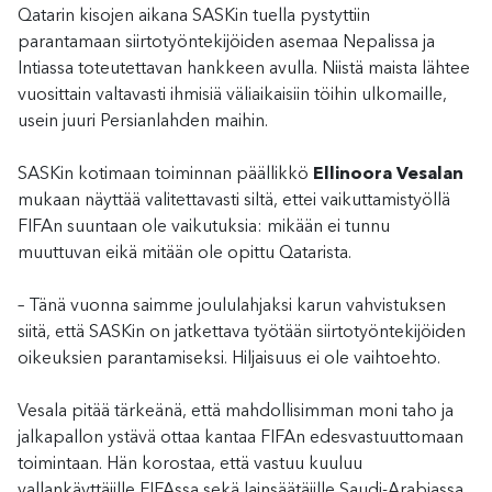
Qatarin kisojen aikana SASKin tuella pystyttiin
parantamaan siirtotyöntekijöiden asemaa Nepalissa ja
Intiassa toteutettavan hankkeen avulla. Niistä maista lähtee
vuosittain valtavasti ihmisiä väliaikaisiin töihin ulkomaille,
usein juuri Persianlahden maihin.
SASKin kotimaan toiminnan päällikkö
Ellinoora Vesalan
mukaan näyttää valitettavasti siltä, ettei vaikuttamistyöllä
FIFAn suuntaan ole vaikutuksia: mikään ei tunnu
muuttuvan eikä mitään ole opittu Qatarista.
– Tänä vuonna saimme joululahjaksi karun vahvistuksen
siitä, että SASKin on jatkettava työtään siirtotyöntekijöiden
oikeuksien parantamiseksi. Hiljaisuus ei ole vaihtoehto.
Vesala pitää tärkeänä, että mahdollisimman moni taho ja
jalkapallon ystävä ottaa kantaa FIFAn edesvastuuttomaan
toimintaan. Hän korostaa, että vastuu kuuluu
vallankäyttäjille FIFAssa sekä lainsäätäjille Saudi-Arabiassa.