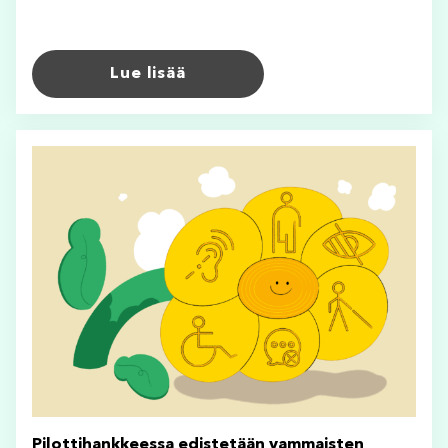
Lue lisää
Pilottihankkeessa edistetään vammaisten