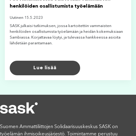
henkilöiden osallistumista työelämään
Uutinen 15.5.2023
SASK julkaisi tutkimuksen, jossa kartoitettiin vammaisten
henkilöiden osallistumista työelämään ja heidän kokemuksiaan
Sambiassa. Korjattavaa löytyi, ja tulevassa hankkeessa asioita
lähdetään parantamaan.
Lue lisää
Suomen Ammattiliittojen Solidaarisuuskeskus SASK on
työelämän ihmisoikeusjärjestö. Toimintamme perustuu