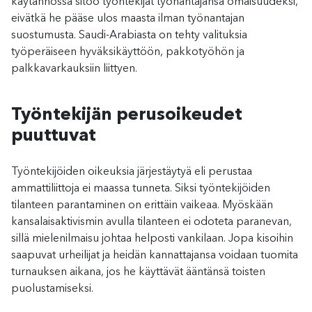
käytännössä sitoo työntekijät työnantajansa omaisuudeksi,
eivätkä he pääse ulos maasta ilman työnantajan
suostumusta. Saudi-Arabiasta on tehty valituksia
työperäiseen hyväksikäyttöön, pakkotyöhön ja
palkkavarkauksiin liittyen.
Työntekijän perusoikeudet
puuttuvat
Työntekijöiden oikeuksia järjestäytyä eli perustaa
ammattiliittoja ei maassa tunneta. Siksi työntekijöiden
tilanteen parantaminen on erittäin vaikeaa. Myöskään
kansalaisaktivismin avulla tilanteen ei odoteta paranevan,
sillä mielenilmaisu johtaa helposti vankilaan. Jopa kisoihin
saapuvat urheilijat ja heidän kannattajansa voidaan tuomita
turnauksen aikana, jos he käyttävät ääntänsä toisten
puolustamiseksi.