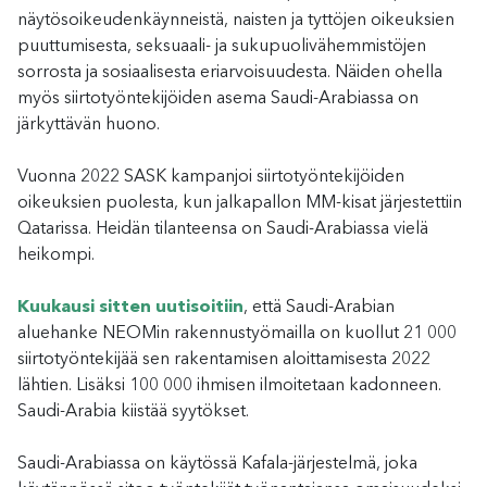
näytösoikeudenkäynneistä, naisten ja tyttöjen oikeuksien
puuttumisesta, seksuaali- ja sukupuolivähemmistöjen
sorrosta ja sosiaalisesta eriarvoisuudesta. Näiden ohella
myös siirtotyöntekijöiden asema Saudi-Arabiassa on
järkyttävän huono.
Vuonna 2022 SASK kampanjoi siirtotyöntekijöiden
oikeuksien puolesta, kun jalkapallon MM-kisat järjestettiin
Qatarissa. Heidän tilanteensa on Saudi-Arabiassa vielä
heikompi.
Kuukausi sitten uutisoitiin
, että Saudi-Arabian
aluehanke NEOMin rakennustyömailla on kuollut 21 000
siirtotyöntekijää sen rakentamisen aloittamisesta 2022
lähtien. Lisäksi 100 000 ihmisen ilmoitetaan kadonneen.
Saudi-Arabia kiistää syytökset.
Saudi-Arabiassa on käytössä Kafala-järjestelmä, joka