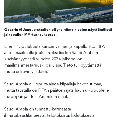
Qatarin Al Janoub-stadion oli yksi viime kisojen näyttämöistä
jalkapallon MM-turnauksessa.
Eilen 11. joulukuuta kansainvälinen jalkapalloliitto FIFA
antoi maailmalle joululahjaksi tiedon Saudi-Arabian
kisaisännyydestä vuoden 2034 jalkapallon
maailmanmestaruuskilpailuissa. Tieto tuli pyytämättä
mutta ei kovin yllättäen.
Saudi-Arabia oli lopulta ainoa kilpailuja hakenut maa,
mutta taustalla on FIFAn päätös rajata haun ulkopuolelle
Euroopan ja Etelä-Amerikan maat.
Saudi-Arabia on tunnettu karmeasta
ihmisoikeustilanteesta: teloituksista, kidutuksesta,