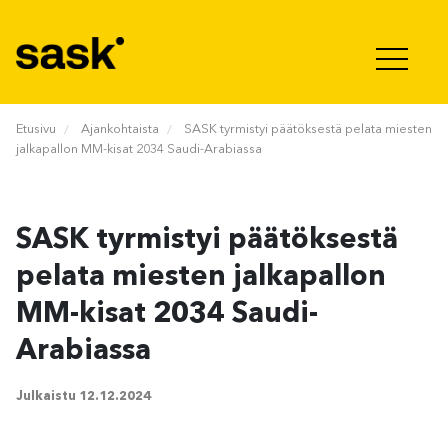
Hyppää sisältöön
Etusivu
Ajankohtaista
SASK tyrmistyi päätöksestä pelata miesten
jalkapallon MM-kisat 2034 Saudi-Arabiassa
SASK tyrmistyi päätöksestä
pelata miesten jalkapallon
MM-kisat 2034 Saudi-
Arabiassa
Julkaistu
12.12.2024