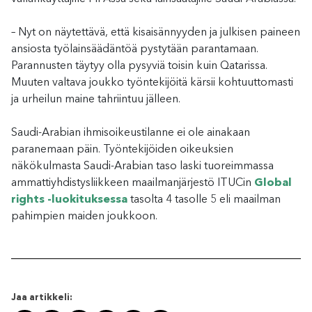
– Nyt on näytettävä, että kisaisännyyden ja julkisen paineen
ansiosta työlainsäädäntöä pystytään parantamaan.
Parannusten täytyy olla pysyviä toisin kuin Qatarissa.
Muuten valtava joukko työntekijöitä kärsii kohtuuttomasti
ja urheilun maine tahriintuu jälleen.
Saudi-Arabian ihmisoikeustilanne ei ole ainakaan
paranemaan päin. Työntekijöiden oikeuksien
näkökulmasta Saudi-Arabian taso laski tuoreimmassa
ammattiyhdistysliikkeen maailmanjärjestö ITUCin
Global
rights -luokituksessa
tasolta 4 tasolle 5 eli maailman
pahimpien maiden joukkoon.
Jaa artikkeli: