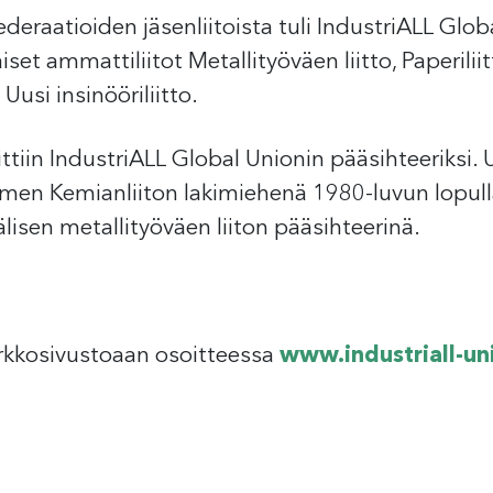
eraatioiden jäsenliitoista tuli IndustriALL Globa
t ammattiliitot Metallityöväen liitto, Paperiliitt
usi insinööriliitto.
ittiin IndustriALL Global Unionin pääsihteeriksi. 
omen Kemianliiton lakimiehenä 1980-luvun lopull
isen metallityöväen liiton pääsihteerinä.
verkkosivustoaan osoitteessa
www.industriall-un