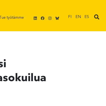
LinkedIn
Facebook
Instagram
Bluesky
FI
EN
ES
Tue työtämme
si
asokuilua