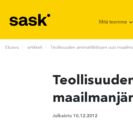
Hyppää sisältöön
Mitä teemme
Etusivu
artikkeli
Teollisuuden ammattiliittojen uusi maailma
Teollisuuden
maailmanjär
Julkaistu
10.12.2012