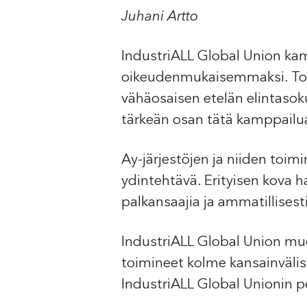
Juhani Artto
IndustriALL Global Union kam
oikeudenmukaisemmaksi. Toim
vähäosaisen etelän elintaso
tärkeän osan tätä kamppailu
Ay-järjestöjen ja niiden toi
ydintehtävä. Erityisen kova h
palkansaajia ja ammatillisesti
IndustriALL Global Union muod
toimineet kolme kansainvälist
IndustriALL Global Unionin 