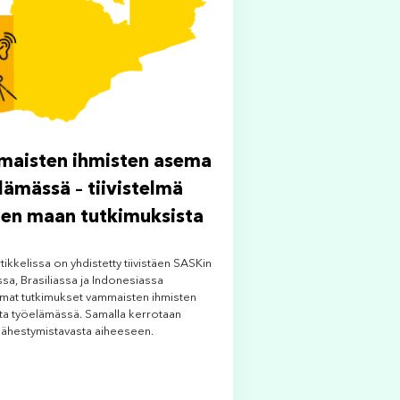
aisten ihmisten asema
lämässä – tiivistelmä
en maan tutkimuksista
tikkelissa on yhdistetty tiivistäen SASKin
sa, Brasiliassa ja Indonesiassa
amat tutkimukset vammaisten ihmisten
a työelämässä. Samalla kerrotaan
lähestymistavasta aiheeseen.