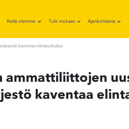
Keitä olemme
Tule mukaan
Ajankohtaista
njärjestö kaventaa elintasokuilua
 ammattiliittojen uu
jestö kaventaa elint