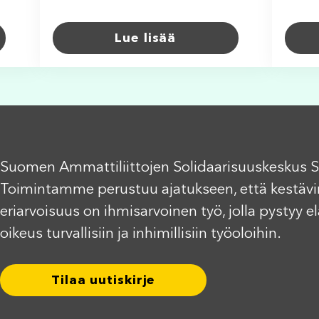
Lue lisää
Suomen Ammattiliittojen Solidaarisuuskeskus S
Toimintamme perustuu ajatukseen, että kestävi
eriarvoisuus on ihmisarvoinen työ, jolla pystyy 
oikeus turvallisiin ja inhimillisiin työoloihin.
Tilaa uutiskirje