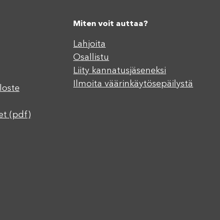
Miten voit auttaa?
Lahjoita
Osallistu
Liity kannatusjäseneksi
Ilmoita väärinkäytösepäilystä
loste
et (pdf)