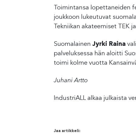
Toimintansa lopettaneiden fed
joukkoon lukeutuvat suomalaise
Tekniikan akateemiset TEK ja U
Suomalainen
Jyrki Raina
val
palveluksessa hän aloitti Su
toimi kolme vuotta Kansainväl
Juhani Artto
IndustriALL alkaa julkaista 
Jaa artikkeli: