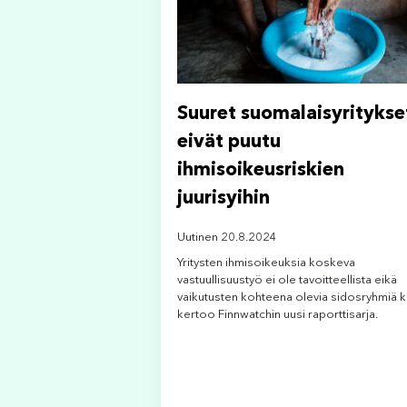
Suuret suomalaisyritykse
eivät puutu
ihmisoikeusriskien
juurisyihin
Uutinen 20.8.2024
Yritysten ihmisoikeuksia koskeva
vastuullisuustyö ei ole tavoitteellista eikä
vaikutusten kohteena olevia sidosryhmiä ku
kertoo Finnwatchin uusi raporttisarja.