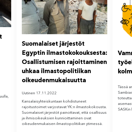
t
Suomalaiset järjestöt
Egyptin ilmastokokouksesta:
Vamm
Osallistumisen rajoittaminen
työe
uhkaa ilmastopolitiikan
kolm
oikeudenmukaisuutta
Tässä ar
Sambias
Uutinen 17.11.2022
ulla,
toteutt
Kansalaisyhteiskuntaan kohdistuneet
asemast
rajoitustoimet varjostavat YK:n ilmastokokousta.
SASKin 
Suomalaiset järjestöt painottavat, että osallisuus
ja ihmisoikeuksien kunnioittaminen ovat
oikeudenmukaisen ilmastopolitiikan ytimessä.