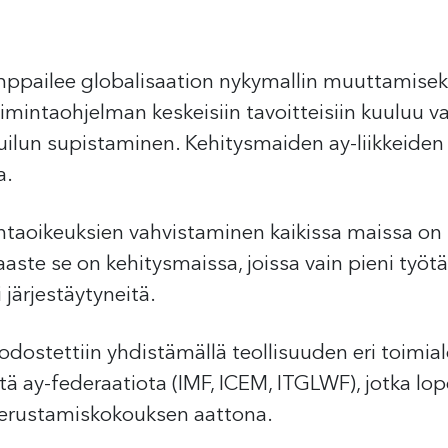
ppailee globalisaation nykymallin muuttamiseksi
intaohjelman keskeisiin tavoitteisiin kuuluu va
kuilun supistaminen. Kehitysmaiden ay-liikkeid
a.
mintaoikeuksien vahvistaminen kaikissa maissa on
aaste se on kehitysmaissa, joissa vain pieni työt
 järjestäytyneitä.
ostettiin yhdistämällä teollisuuden eri toimialo
ä ay-federaatiota (IMF, ICEM, ITGLWF), jotka lop
perustamiskokouksen aattona.