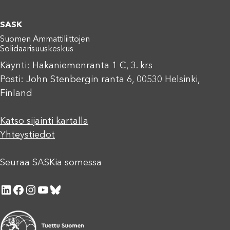
SASK
Suomen Ammattiliittojen
Solidaarisuuskeskus
Käynti: Hakaniemenranta 1 C, 3. krs
Posti: John Stenbergin ranta 6, 00530 Helsinki,
Finland
Katso sijainti kartalla
Yhteystiedot
Seuraa SASKia somessa
LinkedIn
Facebook
Instagram
YouTube
Bluesky