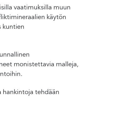
silla vaatimuksilla muun
liktimineraalien käytön
s kuntien
kunnallinen
eet monistettavia malleja,
ntoihin.
a hankintoja tehdään