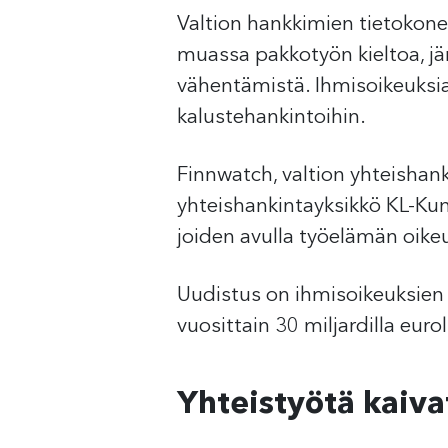
Valtion hankkimien tietokone
muassa pakkotyön kieltoa, jä
vähentämistä. Ihmisoikeuksi
kalustehankintoihin.
Finnwatch, valtion yhteishan
yhteishankintayksikkö KL-Ku
joiden avulla työelämän oikeu
Uudistus on ihmisoikeuksien 
vuosittain 30 miljardilla eurol
Yhteistyötä kaiv