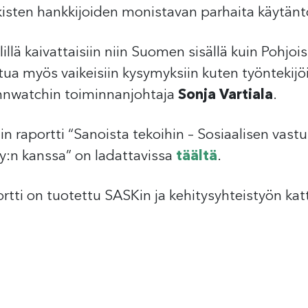
isten hankkijoiden monistavan parhaita käytäntöj
lillä kaivattaisiin niin Suomen sisällä kuin Pohjo
ttua myös vaikeisiin kysymyksiin kuten työntekij
innwatchin toiminnanjohtaja
Sonja Vartiala
.
n raportti “Sanoista tekoihin – Sosiaalisen vastu
y:n kanssa” on ladattavissa
täältä
.
ortti on tuotettu SASKin ja kehitysyhteistyön kat