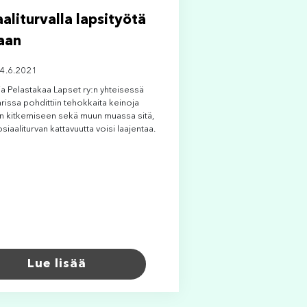
aaliturvalla lapsityötä
aan
 4.6.2021
ja Pelastakaa Lapset ry:n yhteisessä
rissa pohdittiin tehokkaita keinoja
ön kitkemiseen sekä muun muassa sitä,
siaaliturvan kattavuutta voisi laajentaa.
Lue lisää