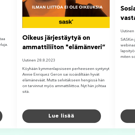
Sosi
vast
Uutinen
Oikeus järjestäytyä on
taa
SASKin 
luja.
webinaa
ammattiliiton "elämänveri”
lapsity
miten so
Uutinen 28.8.2023
Köyhään kymmenlapsiseen perheeseen syntynyt
Annie Enriquez Geron sai isoäidiltään hyvät
elämäneväät. Mutta selvitäkseen hengissä hän
on tarvinnut myös ammattiliittoa. Nyt hän johtaa
sitä.
Lue lisää