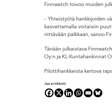
Finnwatch toivoo muiden julk
– Yhteistyötä hankkijoiden vä
kasvattamalla voitaisiin puu
riittävään palkkaan, sanoo F
Tänään julkaistava Finnwatchi
Oy:n ja KL-Kuntahankinnat O
Pilottihankkeista kertova rap
Jaa artikkeli: