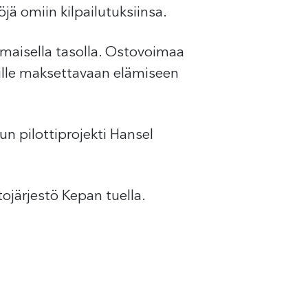
ä omiin kilpailutuksiinsa.
ismaisella tasolla. Ostovoimaa
öille maksettavaan elämiseen
un pilottiprojekti Hansel
tojärjestö Kepan tuella.