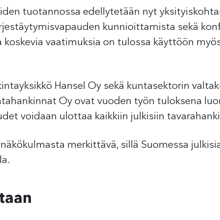
iden tuotannossa edellytetään nyt yksityiskohtai
rjestäytymisvapauden kunnioittamista sekä konf
a koskevia vaatimuksia on tulossa käyttöön myö
kintayksikkö Hansel Oy sekä kuntasektorin valta
ntahankinnat Oy ovat vuoden työn tuloksena luon
det voidaan ulottaa kaikkiin julkisiin tavarahanki
näkökulmasta merkittävä, sillä Suomessa julkisi
la.
ataan