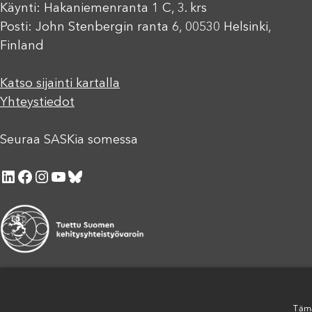
Käynti: Hakaniemenranta 1 C, 3. krs
Posti: John Stenbergin ranta 6, 00530 Helsinki,
Finland
Katso sijainti kartalla
Yhteystiedot
Seuraa SASKia somessa
LinkedIn
Facebook
Instagram
YouTube
Bluesky
Tämä