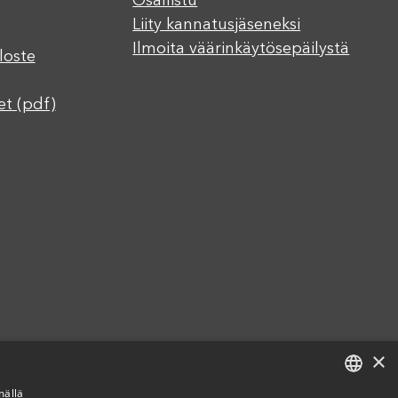
Osallistu
Liity kannatusjäseneksi
Ilmoita väärinkäytösepäilystä
loste
et (pdf)
×
mällä