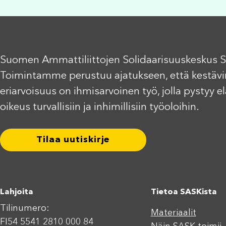
Suomen Ammattiliittojen Solidaarisuuskeskus S
Toimintamme perustuu ajatukseen, että kestävi
eriarvoisuus on ihmisarvoinen työ, jolla pystyy 
oikeus turvallisiin ja inhimillisiin työoloihin.
Tilaa uutiskirje
Lahjoita
Tietoa SASKista
Tilinumero:
Materiaalit
FI54 5541 2810 000 84