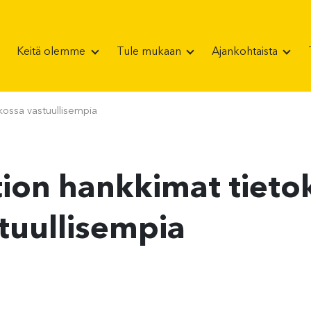
Keitä olemme
Tule mukaan
Ajankohtaista
kossa vastuullisempia
ion hankkimat tieto
tuullisempia