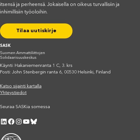
itsensä ja perheensä. Jokaisella on oikeus turvallisiin ja
inhimillisiin työoloihin.
Tilaa uutiskirje
SASK
Suomen Ammattiliittojen
Solidaarisuuskeskus
Käynti: Hakaniemenranta 1 C, 3. krs
Posti: John Stenbergin ranta 6, 00530 Helsinki, Finland
Katso sijainti kartalla
Yhteystiedot
Seuraa SASKia somessa
LinkedIn
Facebook
Instagram
YouTube
Bluesky