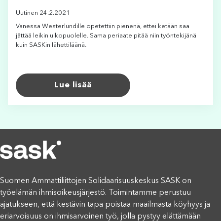
Uutinen 24.2.2021
Vanessa Westerlundille opetettiin pienenä, ettei ketään saa
jättää leikin ulkopuolelle. Sama periaate pitää niin työntekijänä
kuin SASKin lähettiläänä.
Lue lisää
Suomen Ammattiliittojen Solidaarisuuskeskus SASK on
työelämän ihmisoikeusjärjestö. Toimintamme perustuu
ajatukseen, että kestävin tapa poistaa maailmasta köyhyys ja
eriarvoisuus on ihmisarvoinen työ, jolla pystyy elättämään