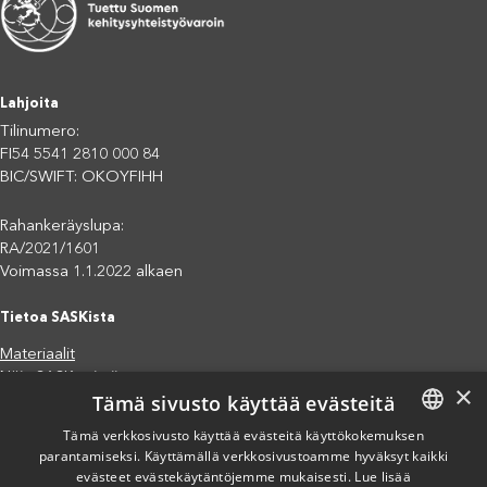
Lahjoita
Tilinumero:
FI54 5541 2810 000 84
BIC/SWIFT: OKOYFIHH
Rahankeräyslupa:
RA/2021/1601
Voimassa 1.1.2022 alkaen
Tietoa SASKista
Materiaalit
Näin SASK toimii
×
Tämä sivusto käyttää evästeitä
Jäsenjärjestöt
Saavutettavuusseloste
Tämä verkkosivusto käyttää evästeitä käyttökokemuksen
parantamiseksi. Käyttämällä verkkosivustoamme hyväksyt kaikki
FINNISH
Tietosuojaseloste
evästeet evästekäytäntöjemme mukaisesti.
Lue lisää
Eettiset periaatteet (pdf)