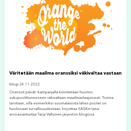
Väritetään maailma oranssiksi väkivaltaa vastaan
blogi 24.11.2022
Oranssit päivät -kampanjalla kiinnitetään huomio
sukupuolittuneeseen väkivaltaan maailmanlaajuisesti. Toimia
tarvitaan, sillä esimerkiksi suomalaisista lähes puolet on
huolissaan turvallisuudestaan, kirjoittaa SASKin tasa-
arvoasiantuntija Tarja Valtonen järjestön blogissa.