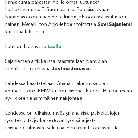
kansakunta paljastaa meille omat luutuneet
harhakuvamme. Ei Suomessa tai Ruotsissa, vaan
Namibiassa on maan metalliliiton johtoon noussut nuori
nainen, Metalliliiton Ahjo-lehden toimittaja
Suvi Sajaniemi
kirjoittaa lehdessä.
Lehti on luettavissa
täällä
.
Sajaniemen artikkelissa haastatellaan Namibian
metalliliittoa johtavaa
Justina Jonasia.
Lehdessä haastatellaan Ghanan rakennusalojen
ammattiliiton CBMWU:n apulaispääsihteeriä. Hän on maan
ay-liikkeen ensimmäinen naisjohtaja.
Lehdessä on julkaistu myös ghanalaisia palvelualojen
työntekijöitä, jotka kertovat työnsä arjesta
naisnäkökulmasta. Seksuaalinen häirintä on tavallista.