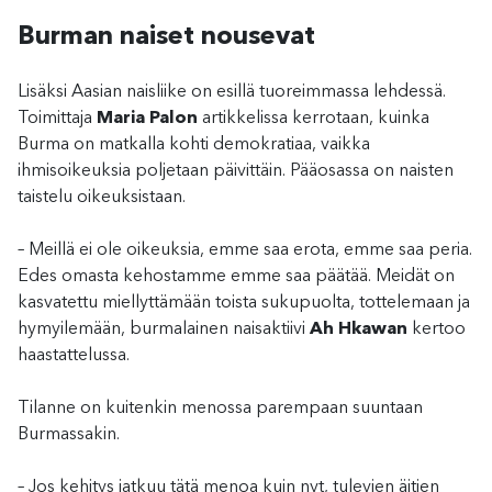
Burman naiset nousevat
Lisäksi Aasian naisliike on esillä tuoreimmassa lehdessä.
Toimittaja
Maria Palon
artikkelissa kerrotaan, kuinka
Burma on matkalla kohti demokratiaa, vaikka
ihmisoikeuksia poljetaan päivittäin. Pääosassa on naisten
taistelu oikeuksistaan.
– Meillä ei ole oikeuksia, emme saa erota, emme saa peria.
Edes omasta kehostamme emme saa päätää. Meidät on
kasvatettu miellyttämään toista sukupuolta, tottelemaan ja
hymyilemään, burmalainen naisaktiivi
Ah Hkawan
kertoo
haastattelussa.
Tilanne on kuitenkin menossa parempaan suuntaan
Burmassakin.
– Jos kehitys jatkuu tätä menoa kuin nyt, tulevien äitien