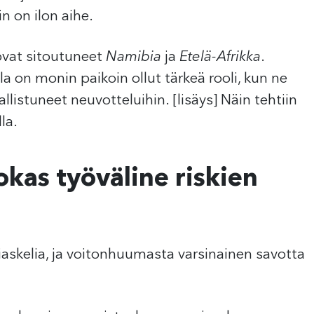
in on ilon aihe.
vat sitoutuneet
Namibia
ja
Etelä-Afrikka
.
a on monin paikoin ollut tärkeä rooli, kun ne
listuneet neuvotteluihin. [lisäys] Näin tehtiin
la.
kas työväline riskien
askelia, ja voitonhuumasta varsinainen savotta