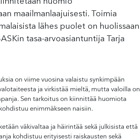
kiinnitetään huomio
aan maailmanlaajuisesti. Toimia
uomalaisista lähes puolet on huolissaan
 SASKin tasa-arvoasiantuntija Tarja
nnuksia on viime vuosina valaistu synkimpään
otaiteesta ja virkistää mieltä, mutta valoilla on
panja. Sen tarkoitus on kiinnittää huomiota
 kohdistuu enimmäkseen naisiin.
ketään väkivaltaa ja häirintää sekä julkisista että
anja kohdistuu erityisesti raiskausten sekä