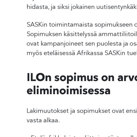
hidasta, ja siksi jokainen uutisentynkäk
SASKin toimintamaista sopimukseen o
Sopimuksen käsittelyssä ammattiliitoill
ovat kampanjoineet sen puolesta ja osal
myös eteläisessä Afrikassa SASKin tuel
ILOn sopimus on arvo
eliminoimisessa
Lakimuutokset ja sopimukset ovat ensi
vasta alkaa.