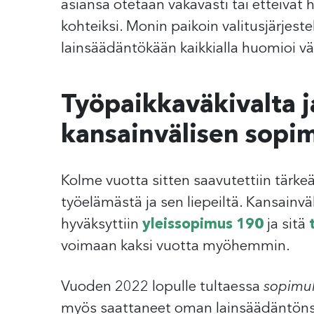
asiansa otetaan vakavasti tai etteivät 
kohteiksi. Monin paikoin valitusjärjestel
lainsäädäntökään kaikkialla huomioi väk
Työpaikkaväkivalta ja
kansainvälisen sopi
Kolme vuotta sitten saavutettiin tärkeä
työelämästä ja sen liepeiltä. Kansainvä
hyväksyttiin
yleissopimus 190
ja sitä
voimaan kaksi vuotta myöhemmin.
Vuoden 2022 lopulle tultaessa
sopimuk
myös saattaneet oman lainsäädäntönsä