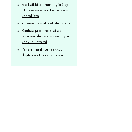
Me kaikki teemme työtä ay-
liikkeessä – vain heille se on
vaarallista
Yhteiset tavoitteet yhdistävät
Rauhaa ja demokratiaa
tarvitaan ihmisarvoisen työn
kasvualustaksi
Pahanilmanlintu raakkuu
digitalisaation vaaroista