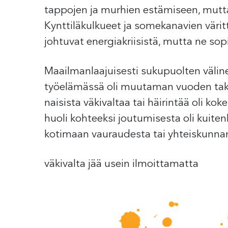
tappojen ja murhien estämiseen, mutta
Kynttiläkulkueet ja somekanavien värit
johtuvat energiakriisistä, mutta ne so
Maailmanlaajuisesti sukupuolten väline
työelämässä oli muutaman vuoden ta
naisista väkivaltaa tai häirintää oli k
huoli kohteeksi joutumisesta oli kuitenk
kotimaan vauraudesta tai yhteiskunnan
väkivalta jää usein ilmoittamatta