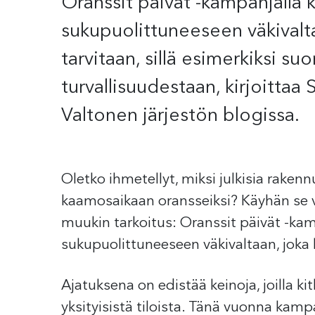
Oranssit päivät -kampanjalla 
sukupuolittuneeseen väkivalt
tarvitaan, sillä esimerkiksi s
turvallisuudestaan, kirjoittaa
Valtonen järjestön blogissa.
Oletko ihmetellyt, miksi julkisia rake
kaamosaikaan oransseiksi? Käyhän se val
muukin tarkoitus: Oranssit päivät -kam
sukupuolittuneeseen väkivaltaan, joka
Ajatuksena on edistää keinoja, joilla kit
yksityisistä tiloista. Tänä vuonna kamp