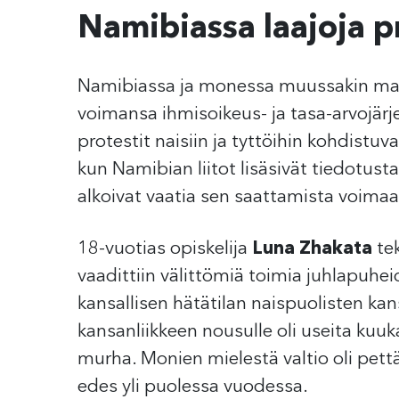
Namibiassa laajoja p
Namibiassa ja monessa muussakin maa
voimansa ihmisoikeus- ja tasa-arvojärje
protestit naisiin ja tyttöihin kohdistuv
kun Namibian liitot lisäsivät tiedotust
alkoivat vaatia sen saattamista voimaa
18-vuotias opiskelija
Luna Zhakata
te
vaadittiin välittömiä toimia juhlapuhei
kansallisen hätätilan naispuolisten kan
kansanliikkeen nousulle oli useita kuu
murha. Monien mielestä valtio oli pett
edes yli puolessa vuodessa.