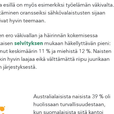
 esillä on myös esimerkiksi työelämän väkivalta.
täminen oransseiksi sähkövalaistusten sijaan
pivat hyvin teemaan.
n ero väkivallan ja häirinnän kokemisessa
kaisen
selvityksen
mukaan häkellyttävän pieni:
okenut keskimäärin 11 % ja miehistä 12 %. Naisten
in hyvin laajaa eikä välttämättä riipu juurikaan
 järjestyksestä.
Australialaisista naisista 39 % oli
huolissaan turvallisuudestaan,
kun suomalaisista siitä kantoi