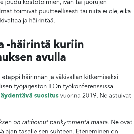
he joudu kostotoimien, ivan tai juorujen
mät toimivat puutteellisesti tai niitä ei ole, eikä
ivaltaa ja häirintää.
 -häirintä kuriin
muksen avulla
 etappi häirinnän ja väkivallan kitkemiseksi
lisen työjärjestön ILOn työkonferenssissa
täydentävä suositus
vuonna 2019. Ne astuivat
sen on ratifioinut parikymmentä maata
. Ne ovat
 ajan tasalle sen suhteen. Eteneminen on