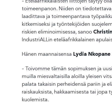
– Eteläafrikkalaisten liittojen täytyy 
toimeenpanon. Niiden on tiedotettava ty
laadittava ja toimeenpantava työpaikka
kitkemiseksi ja työntekijöiden suojele
riskien eliminoimisessa, sanoo
Christi
IndustriALLin eteläafrikkalainen apulai
Hänen maannaisensa
Lydia Nkopane
– Toivomme tämän sopimuksen ja uusien
muilla miesvaltaisilla aloilla yleisen vi
palata takaisin perheidensä pariin ja e
raiskauksista, hakkaamisesta tai jopa
kuolemista.