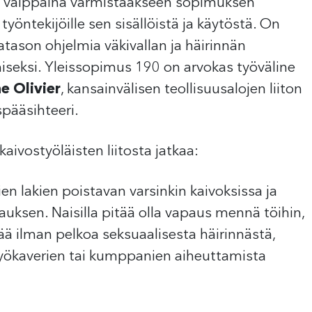
olla valppaina varmistaakseen sopimuksen
öntekijöille sen sisällöistä ja käytöstä. On
tason ohjelmia väkivallan ja häirinnän
miseksi. Yleissopimus 190 on arvokas työväline
ne Olivier
, kansainvälisen teollisuusalojen liiton
spääsihteeri.
kaivostyöläisten liitosta jatkaa:
 lakien poistavan varsinkin kaivoksissa ja
tsauksen. Naisilla pitää olla vapaus mennä töihin,
lää ilman pelkoa seksuaalisesta häirinnästä,
 työkaverien tai kumppanien aiheuttamista