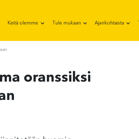
Keitä olemme
Tule mukaan
Ajankohtaista
taan
ma oranssiksi
aan