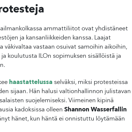
rotesteja
ilmankolkassa ammattiliitot ovat yhdistäneet
stöjen ja kansanliikkeiden kanssa. Laajat
aa väkivaltaa vastaan osuivat samoihin aikoihin,
a ja koulutusta ILOn sopimuksen sisällöistä ja
n.
kee
haastattelussa
selväksi, miksi protesteissa
den sijaan. Hän halusi valtionhallinnon julistavan
salaisten suojelemiseksi. Viimeinen kipinä
kausia kadoksissa olleen
Shannon Wasserfallin
änyt hänet, kun häntä ei onnistuttu löytämään