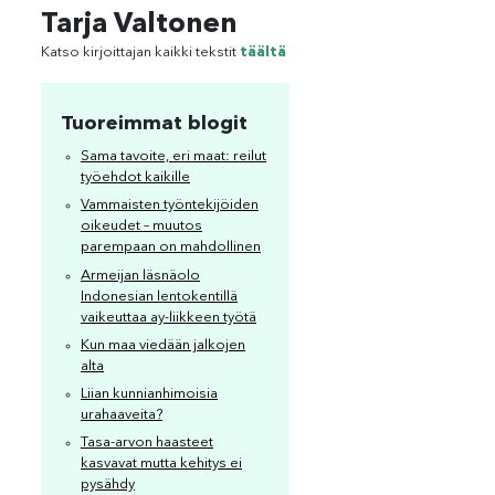
Tarja Valtonen
Katso kirjoittajan kaikki tekstit
täältä
Tuoreimmat blogit
Sama tavoite, eri maat: reilut
työehdot kaikille
Vammaisten työntekijöiden
oikeudet – muutos
parempaan on mahdollinen
Armeijan läsnäolo
Indonesian lentokentillä
vaikeuttaa ay-liikkeen työtä
Kun maa viedään jalkojen
alta
Liian kunnianhimoisia
urahaaveita?
Tasa-arvon haasteet
kasvavat mutta kehitys ei
pysähdy