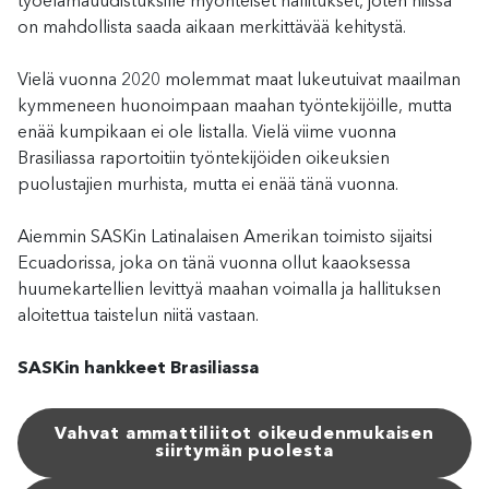
työelämäuudistuksille myönteiset hallitukset, joten niissä
on mahdollista saada aikaan merkittävää kehitystä.
Vielä vuonna 2020 molemmat maat lukeutuivat maailman
kymmeneen huonoimpaan maahan työntekijöille, mutta
enää kumpikaan ei ole listalla. Vielä viime vuonna
Brasiliassa raportoitiin työntekijöiden oikeuksien
puolustajien murhista, mutta ei enää tänä vuonna.
Aiemmin SASKin Latinalaisen Amerikan toimisto sijaitsi
Ecuadorissa, joka on tänä vuonna ollut kaaoksessa
huumekartellien levittyä maahan voimalla ja hallituksen
aloitettua taistelun niitä vastaan.
SASKin hankkeet Brasiliassa
Vahvat ammattiliitot oikeudenmukaisen
siirtymän puolesta