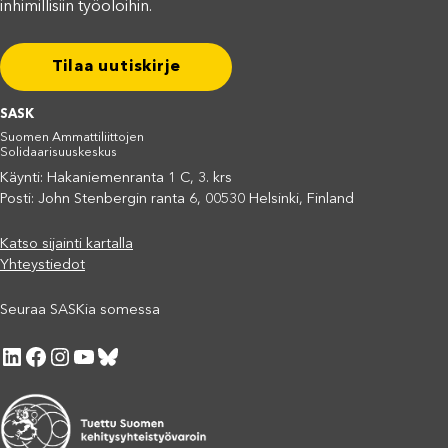
inhimillisiin työoloihin.
Tilaa uutiskirje
SASK
Suomen Ammattiliittojen
Solidaarisuuskeskus
Käynti: Hakaniemenranta 1 C, 3. krs
Posti: John Stenbergin ranta 6, 00530 Helsinki, Finland
Katso sijainti kartalla
Yhteystiedot
Seuraa SASKia somessa
LinkedIn
Facebook
Instagram
YouTube
Bluesky