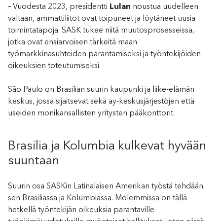
– Vuodesta 2023, presidentti
Lulan
noustua uudelleen
valtaan, ammattiliitot ovat toipuneet ja löytäneet uusia
toimintatapoja. SASK tukee niitä muutosprosesseissa,
jotka ovat ensiarvoisen tärkeitä maan
työmarkkinasuhteiden parantamiseksi ja työntekijöiden
oikeuksien toteutumiseksi.
São Paulo on Brasilian suurin kaupunki ja liike-elämän
keskus, jossa sijaitsevat sekä ay-keskusjärjestöjen että
useiden monikansallisten yritysten pääkonttorit.
Brasilia ja Kolumbia kulkevat hyvään
suuntaan
Suurin osa SASKin Latinalaisen Amerikan työstä tehdään
sen Brasiliassa ja Kolumbiassa. Molemmissa on tällä
hetkellä työntekijän oikeuksia parantaville