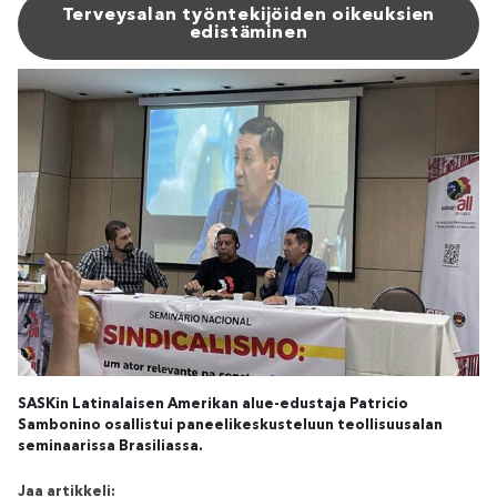
Terveysalan työntekijöiden oikeuksien
edistäminen
SASKin Latinalaisen Amerikan alue-edustaja Patricio
Sambonino osallistui paneelikeskusteluun teollisuusalan
seminaarissa Brasiliassa.
Jaa artikkeli: