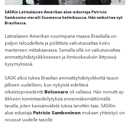
SASKin Latinalaisen Amerikan alue-edustaja Patricio
Sambonino vieraili Suomessa helmikuussa. Hän vaikuttaa nyt
Brasiliassa.
Latinalaisen Amerikan suurimpana maana Brasilialla on
paljon taloudellista ja poliittista vaikutusvaltaa koko
mantereen mittakaavassa. Samalla sillä on vaikutusvaltaa
ammattiyhdistysliikkeeseen ja ihmisoikeuksiin liittyvissä
kysymyksissä.
SASK alkoi tukea Brasilian ammattiyhdistysliikettä tauon
jälkeen uudelleen, kun nykyistä edeltävä
oikeistopresidentti
Bolsonaro
oli vallassa. Hän romutti ay-
liikkeen toimintaedellytyksiä ennennäkemättömällä
tavalla, joten kansainvälistä tukea tarvittiin taas. SASKin
alue-edustaja
Patricio Samboninon
mukaan yhteistyö on
noussut uudelle tasolle.