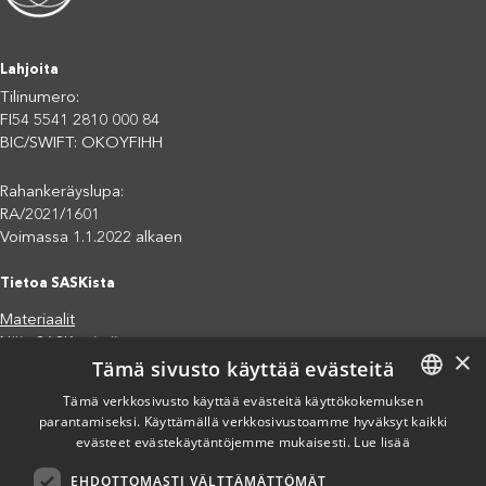
Lahjoita
Tilinumero:
FI54 5541 2810 000 84
BIC/SWIFT: OKOYFIHH
Rahankeräyslupa:
RA/2021/1601
Voimassa 1.1.2022 alkaen
Tietoa SASKista
Materiaalit
Näin SASK toimii
×
Tämä sivusto käyttää evästeitä
Jäsenjärjestöt
Saavutettavuusseloste
Tämä verkkosivusto käyttää evästeitä käyttökokemuksen
Tietosuojaseloste
parantamiseksi. Käyttämällä verkkosivustoamme hyväksyt kaikki
FINNISH
evästeet evästekäytäntöjemme mukaisesti.
Lue lisää
Eettiset periaatteet (pdf)
ENGLISH
Miten voit auttaa?
EHDOTTOMASTI VÄLTTÄMÄTTÖMÄT