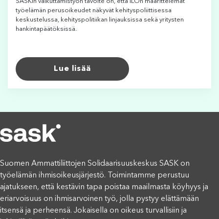
SASKin vaikuttamistyön tavoite on, että ILOn määrittelemät
työelämän perusoikeudet näkyvät kehityspoliittisessa
keskustelussa, kehityspolitiikan linjauksissa sekä yritysten
hankintapäätöksissä.
Lue lisää
Suomen Ammattiliittojen Solidaarisuuskeskus SASK on
työelämän ihmisoikeusjärjestö. Toimintamme perustuu
ajatukseen, että kestävin tapa poistaa maailmasta köyhyys ja
eriarvoisuus on ihmisarvoinen työ, jolla pystyy elättämään
itsensä ja perheensä. Jokaisella on oikeus turvallisiin ja