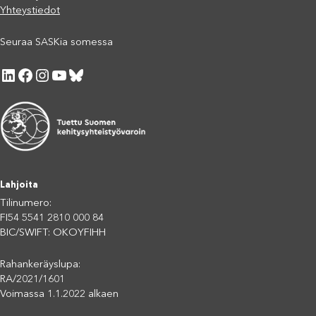
Yhteystiedot
Seuraa SASKia somessa
LinkedIn
Facebook
Instagram
YouTube
Bluesky
Lahjoita
Tilinumero:
FI54 5541 2810 000 84
BIC/SWIFT: OKOYFIHH
Rahankeräyslupa:
RA/2021/1601
Voimassa 1.1.2022 alkaen