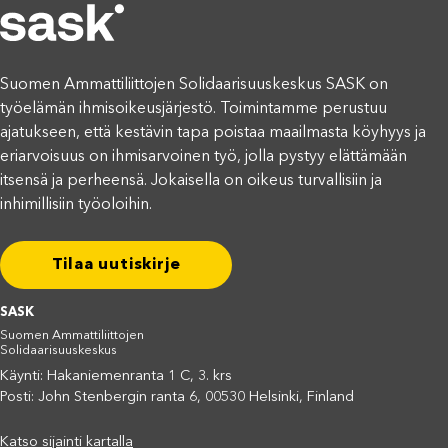
Suomen Ammattiliittojen Solidaarisuuskeskus SASK on
työelämän ihmisoikeusjärjestö. Toimintamme perustuu
ajatukseen, että kestävin tapa poistaa maailmasta köyhyys ja
eriarvoisuus on ihmisarvoinen työ, jolla pystyy elättämään
itsensä ja perheensä. Jokaisella on oikeus turvallisiin ja
inhimillisiin työoloihin.
Tilaa uutiskirje
SASK
Suomen Ammattiliittojen
Solidaarisuuskeskus
Käynti: Hakaniemenranta 1 C, 3. krs
Posti: John Stenbergin ranta 6, 00530 Helsinki, Finland
Katso sijainti kartalla