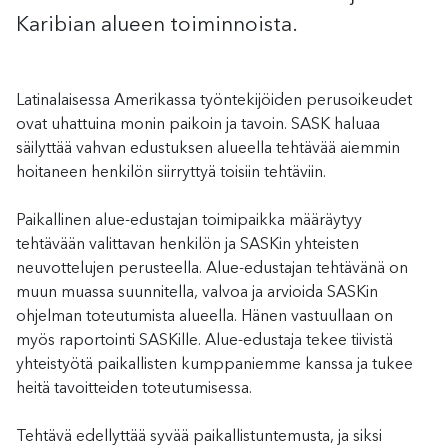
Karibian alueen toiminnoista.
Latinalaisessa Amerikassa työntekijöiden perusoikeudet
ovat uhattuina monin paikoin ja tavoin. SASK haluaa
säilyttää vahvan edustuksen alueella tehtävää aiemmin
hoitaneen henkilön siirryttyä toisiin tehtäviin.
Paikallinen alue-edustajan toimipaikka määräytyy
tehtävään valittavan henkilön ja SASKin yhteisten
neuvottelujen perusteella. Alue-edustajan tehtävänä on
muun muassa suunnitella, valvoa ja arvioida SASKin
ohjelman toteutumista alueella. Hänen vastuullaan on
myös raportointi SASKille. Alue-edustaja tekee tiivistä
yhteistyötä paikallisten kumppaniemme kanssa ja tukee
heitä tavoitteiden toteutumisessa.
Tehtävä edellyttää syvää paikallistuntemusta, ja siksi