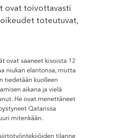
t ovat toivottavasti
n oikeudet toteutuvat,
jät ovat saaneet kisoista 12
a niukan elantonsa, mutta
en tiedetään kuolleen
amisen aikana ja vielä
unut. He ovat menettäneet
pystyneet Qatarissa
uuri mitenkään.
iirtotyöntekijöiden tilanne