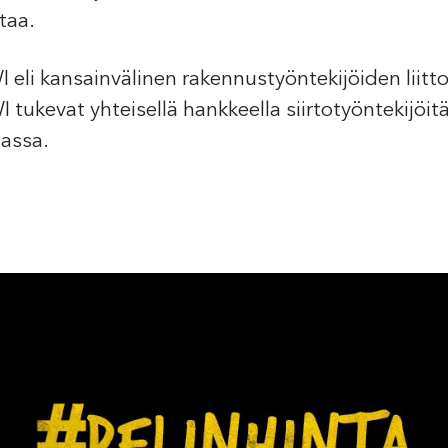
taa.
eli kansainvälinen rakennustyöntekijöiden liitto
I tukevat yhteisellä hankkeella siirtotyöntekijö
iassa.