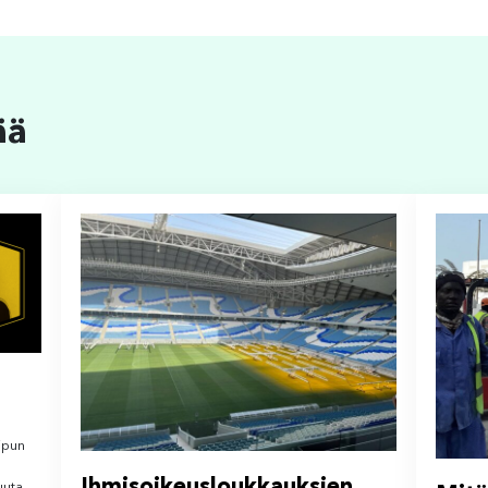
ää
Lipun
Ihmisoikeusloukkauksien
uuta.