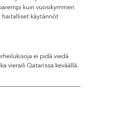
n parempi kuin vuosikymmen
 haitalliset käytännöt
rheilukisoja ei pidä viedä
oka vieraili Qatarissa keväällä.