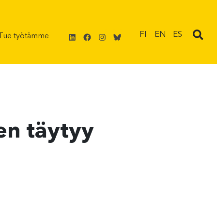
LinkedIn
Facebook
Instagram
Bluesky
FI
EN
ES
Tue työtämme
en täytyy