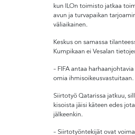
kun ILOn toimisto jatkaa toi
avun ja turvapaikan tarjoamin
väliaikainen.
Keskus on samassa tilanteessa
Kumpikaan ei Vesalan tietoj
– FIFA antaa harhaanjohtavia
omia ihmisoikeusvastuitaan.
Siirtotyö Qatarissa jatkuu, s
kisoista jäisi käteen edes jo
jälkeenkin.
– Siirtotyöntekijät ovat voim