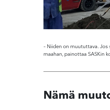
– Niiden on muututtava. Jos s
maahan, painottaa SASKin k
Nämä muutok