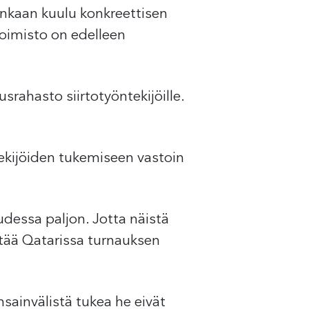
enkaan kuulu konkreettisen
toimisto on edelleen
rahasto siirtotyöntekijöille.
ekijöiden tukemiseen vastoin
udessa paljon. Jotta näistä
pitää Qatarissa turnauksen
sainvälistä tukea he eivät