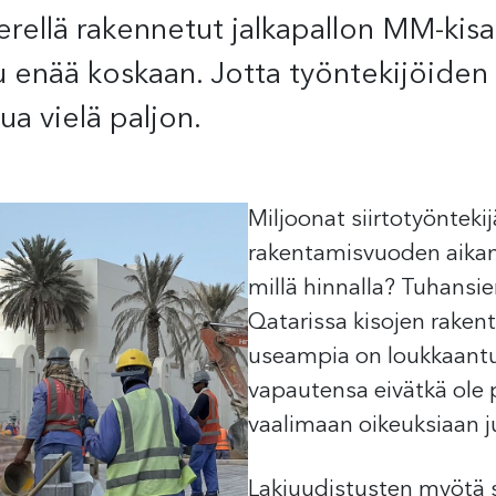
erellä rakennetut jalkapallon MM-kisa
stu enää koskaan. Jotta työntekijöide
ua vielä paljon.
Miljoonat siirtotyönteki
rakentamisvuoden aikan
millä hinnalla? Tuhansi
Qatarissa kisojen rakent
useampia on loukkaant
vapautensa eivätkä ole 
vaalimaan oikeuksiaan j
Lakiuudistusten myötä s