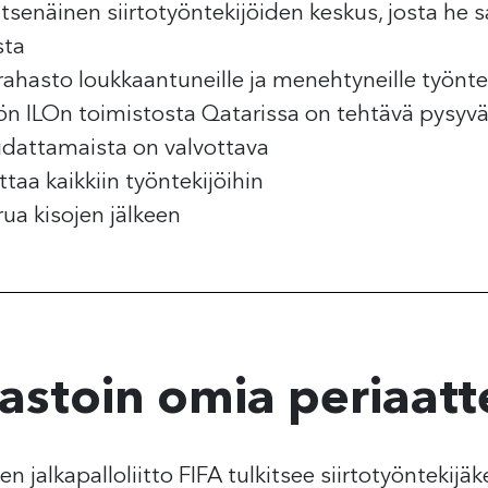
itsenäinen siirtotyöntekijöiden keskus, josta he s
sta
hasto loukkaantuneille ja menehtyneille työntek
tön ILOn toimistosta Qatarissa on tehtävä pysyv
udattamaista on valvottava
taa kaikkiin työntekijöihin
rua kisojen jälkeen
vastoin omia periaatt
 jalkapalloliitto FIFA tulkitsee siirtotyöntekijä