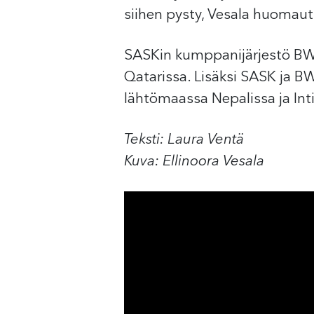
siihen pysty, Vesala huomaut
SASKin kumppanijärjestö BWI 
Qatarissa. Lisäksi SASK ja BW
lähtömaassa Nepalissa ja Int
Teksti: Laura Ventä
Kuva: Ellinoora Vesala