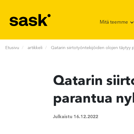
Hyppää sisältöön
Mitä teemme
Etusivu
artikkeli
Qatarin siirtotyöntekijöiden olojen täytyy
Qatarin siir
parantua ny
Julkaistu
16.12.2022