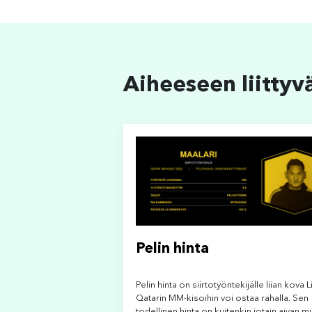
Aiheeseen liittyv
Pelin hinta
Pelin hinta on siirtotyöntekijälle liian kova 
Qatarin MM-kisoihin voi ostaa rahalla. Sen
todellinen hinta on kuitenkin jotain aivan m