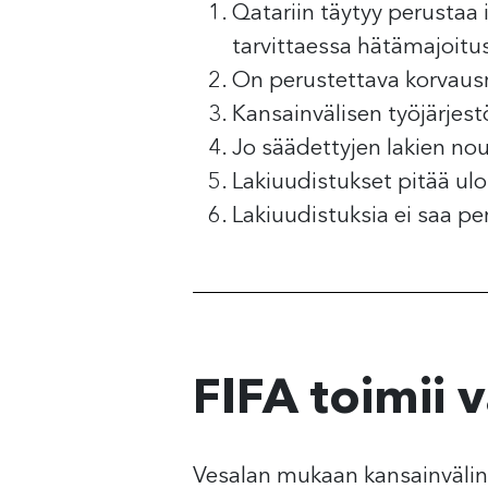
Qatariin täytyy perustaa 
tarvittaessa hätämajoitu
On perustettava korvausra
Kansainvälisen työjärjes
Jo säädettyjen lakien no
Lakiuudistukset pitää ulot
Lakiuudistuksia ei saa pe
FIFA toimii 
Vesalan mukaan kansainvälinen