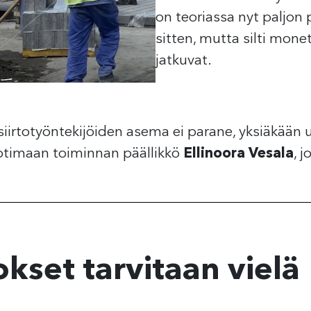
on teoriassa nyt paljo
sitten, mutta silti monet
jatkuvat.
iirtotyöntekijöiden asema ei parane, yksiäkään u
otimaan toiminnan päällikkö
Ellinoora Vesala
, j
set tarvitaan vielä