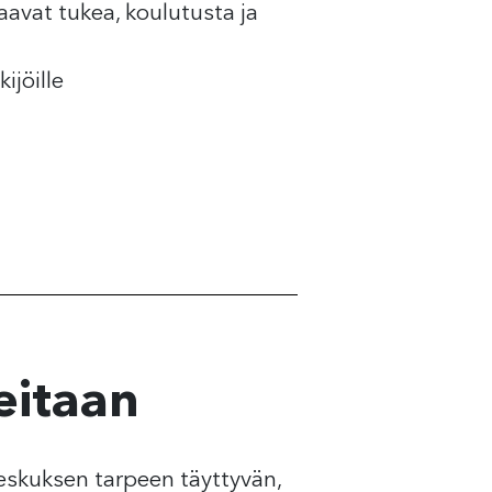
aavat tukea, koulutusta ja
ijöille
ä
eitaan
keskuksen tarpeen täyttyvän,