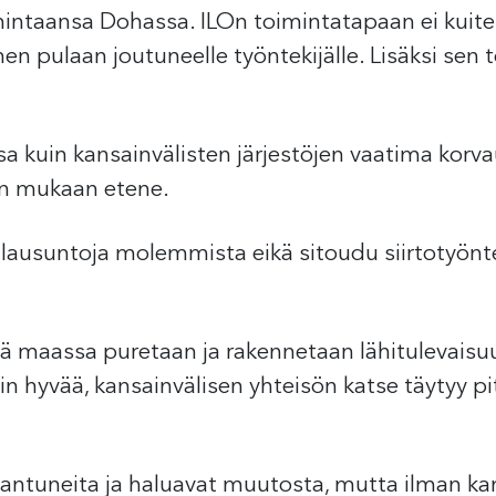
mintaansa Dohassa. ILOn toimintatapaan ei kuit
en pulaan joutuneelle työntekijälle. Lisäksi sen 
 kuin kansainvälisten järjestöjen vaatima korvaus
en mukaan etene.
 lausuntoja molemmista eikä sitoudu siirtotyönt
illä maassa puretaan ja rakennetaan lähitulevaisu
tain hyvää, kansainvälisen yhteisön katse täytyy 
aantuneita ja haluavat muutosta, mutta ilman kan