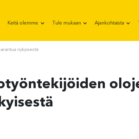
Keitä olemme
Tule mukaan
Ajankohtaista
 parantua nykyisestä
totyöntekijöiden oloj
kyisestä