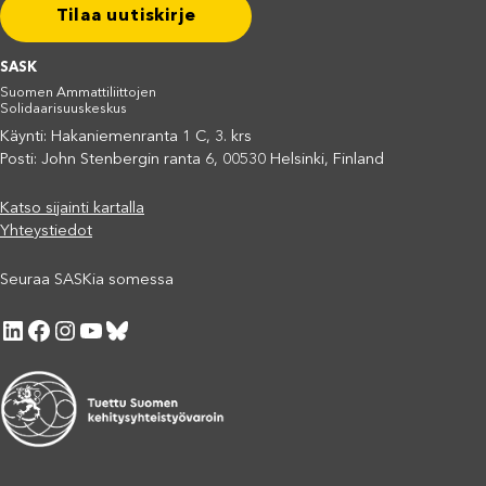
Tilaa uutiskirje
SASK
Suomen Ammattiliittojen
Solidaarisuuskeskus
Käynti: Hakaniemenranta 1 C, 3. krs
Posti: John Stenbergin ranta 6, 00530 Helsinki, Finland
Katso sijainti kartalla
Yhteystiedot
Seuraa SASKia somessa
LinkedIn
Facebook
Instagram
YouTube
Bluesky