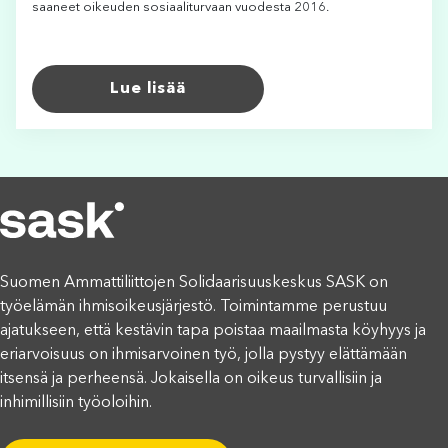
saaneet oikeuden sosiaaliturvaan vuodesta 2016.
Lue lisää
Suomen Ammattiliittojen Solidaarisuuskeskus SASK on
työelämän ihmisoikeusjärjestö. Toimintamme perustuu
ajatukseen, että kestävin tapa poistaa maailmasta köyhyys ja
eriarvoisuus on ihmisarvoinen työ, jolla pystyy elättämään
itsensä ja perheensä. Jokaisella on oikeus turvallisiin ja
inhimillisiin työoloihin.