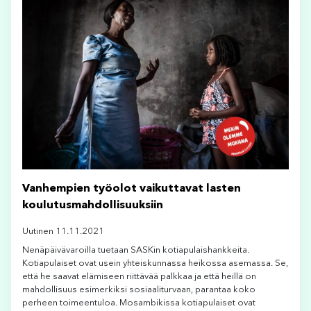
Vanhempien työolot vaikuttavat lasten
koulutusmahdollisuuksiin
Uutinen 11.11.2021
Nenäpäivävaroilla tuetaan SASKin kotiapulaishankkeita.
Kotiapulaiset ovat usein yhteiskunnassa heikossa asemassa. Se,
että he saavat elämiseen riittävää palkkaa ja että heillä on
mahdollisuus esimerkiksi sosiaaliturvaan, parantaa koko
perheen toimeentuloa. Mosambikissa kotiapulaiset ovat