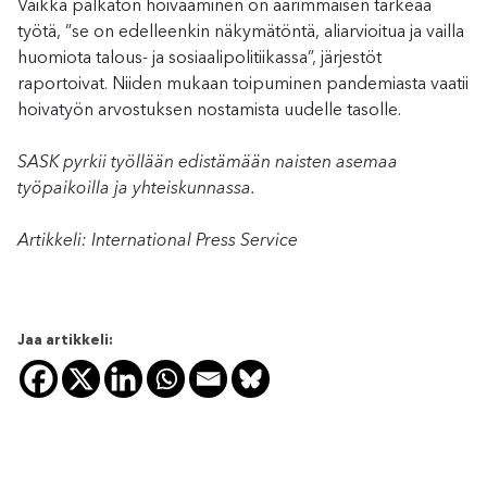
Vaikka palkaton hoivaaminen on äärimmäisen tärkeää
työtä, ”se on edelleenkin näkymätöntä, aliarvioitua ja vailla
huomiota talous- ja sosiaalipolitiikassa”, järjestöt
raportoivat. Niiden mukaan toipuminen pandemiasta vaatii
hoivatyön arvostuksen nostamista uudelle tasolle.
SASK pyrkii työllään edistämään naisten asemaa
työpaikoilla ja yhteiskunnassa.
Artikkeli: International Press Service
Jaa artikkeli: