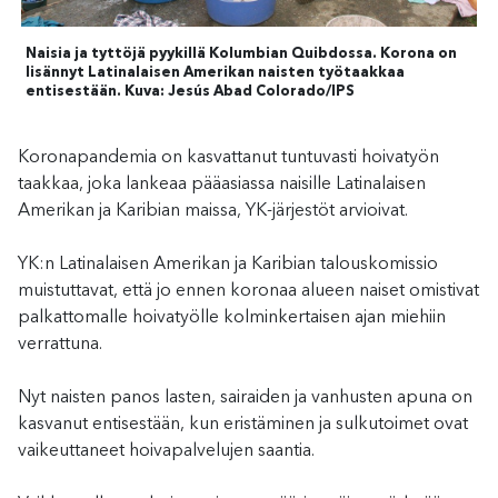
Naisia ja tyttöjä pyykillä Kolumbian Quibdossa. Korona on
lisännyt Latinalaisen Amerikan naisten työtaakkaa
entisestään. Kuva: Jesús Abad Colorado/IPS
Koronapandemia on kasvattanut tuntuvasti hoivatyön
taakkaa, joka lankeaa pääasiassa naisille Latinalaisen
Amerikan ja Karibian maissa, YK-järjestöt arvioivat.
YK:n Latinalaisen Amerikan ja Karibian talouskomissio
muistuttavat, että jo ennen koronaa alueen naiset omistivat
palkattomalle hoivatyölle kolminkertaisen ajan miehiin
verrattuna.
Nyt naisten panos lasten, sairaiden ja vanhusten apuna on
kasvanut entisestään, kun eristäminen ja sulkutoimet ovat
vaikeuttaneet hoivapalvelujen saantia.