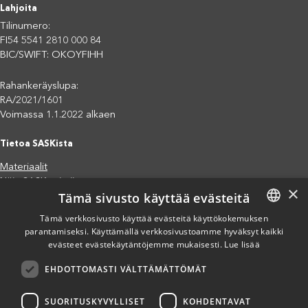
Lahjoita
Tilinumero:
FI54 5541 2810 000 84
BIC/SWIFT: OKOYFIHH
Rahankeräyslupa:
RA/2021/1601
Voimassa 1.1.2022 alkaen
Tietoa SASKista
Materiaalit
Näin SASK toimii
×
Tämä sivusto käyttää evästeitä
Jäsenjärjestöt
Saavutettavuusseloste
Tämä verkkosivusto käyttää evästeitä käyttökokemuksen
Tietosuojaseloste
parantamiseksi. Käyttämällä verkkosivustoamme hyväksyt kaikki
FINNISH
evästeet evästekäytäntöjemme mukaisesti.
Lue lisää
Eettiset periaatteet (pdf)
ENGLISH
Miten voit auttaa?
EHDOTTOMASTI VÄLTTÄMÄTTÖMÄT
SPANISH
Lahjoita
Osallistu
SUORITUSKYVYLLISET
KOHDENTAVAT