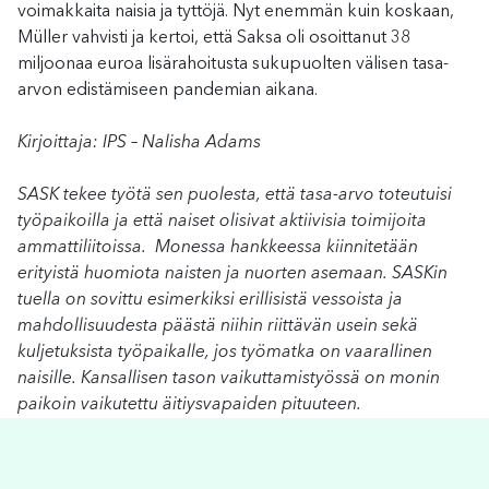
voimakkaita naisia ja tyttöjä. Nyt enemmän kuin koskaan,
Müller vahvisti ja kertoi, että Saksa oli osoittanut 38
miljoonaa euroa lisärahoitusta sukupuolten välisen tasa-
arvon edistämiseen pandemian aikana.
Kirjoittaja: IPS – Nalisha Adams
SASK tekee työtä sen puolesta, että tasa-arvo toteutuisi
työpaikoilla ja että naiset olisivat aktiivisia toimijoita
ammattiliitoissa. Monessa hankkeessa kiinnitetään
erityistä huomiota naisten ja nuorten asemaan. SASKin
tuella on sovittu esimerkiksi erillisistä vessoista ja
mahdollisuudesta päästä niihin riittävän usein sekä
kuljetuksista työpaikalle, jos työmatka on vaarallinen
naisille. Kansallisen tason vaikuttamistyössä on monin
paikoin vaikutettu äitiysvapaiden pituuteen.