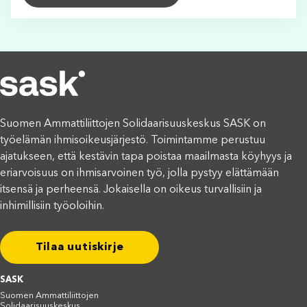
Suomen Ammattiliittojen Solidaarisuuskeskus SASK on
työelämän ihmisoikeusjärjestö. Toimintamme perustuu
ajatukseen, että kestävin tapa poistaa maailmasta köyhyys ja
eriarvoisuus on ihmisarvoinen työ, jolla pystyy elättämään
itsensä ja perheensä. Jokaisella on oikeus turvallisiin ja
inhimillisiin työoloihin.
Tilaa uutiskirje
SASK
Suomen Ammattiliittojen
Solidaarisuuskeskus