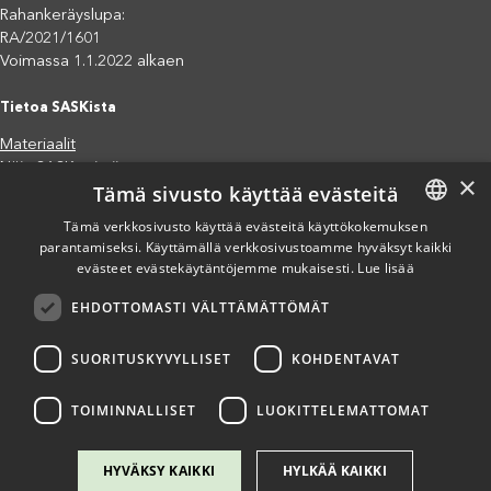
Rahankeräyslupa:
RA/2021/1601
Voimassa 1.1.2022 alkaen
Tietoa SASKista
Materiaalit
Näin SASK toimii
×
Tämä sivusto käyttää evästeitä
Jäsenjärjestöt
Saavutettavuusseloste
Tämä verkkosivusto käyttää evästeitä käyttökokemuksen
parantamiseksi. Käyttämällä verkkosivustoamme hyväksyt kaikki
FINNISH
Tietosuojaseloste
evästeet evästekäytäntöjemme mukaisesti.
Lue lisää
Eettiset periaatteet (pdf)
ENGLISH
Miten voit auttaa?
EHDOTTOMASTI VÄLTTÄMÄTTÖMÄT
SPANISH
Lahjoita
Osallistu
SUORITUSKYVYLLISET
KOHDENTAVAT
Liity kannatusjäseneksi
Ilmoita väärinkäytösepäilystä
TOIMINNALLISET
LUOKITTELEMATTOMAT
HYVÄKSY KAIKKI
HYLKÄÄ KAIKKI