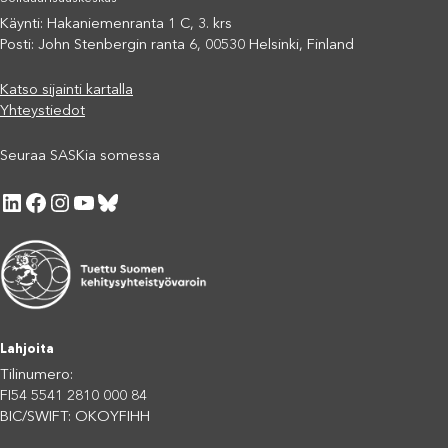
Käynti: Hakaniemenranta 1 C, 3. krs
Posti: John Stenbergin ranta 6, 00530 Helsinki, Finland
Katso sijainti kartalla
Yhteystiedot
Seuraa SASKia somessa
LinkedIn
Facebook
Instagram
YouTube
Bluesky
Lahjoita
Tilinumero:
FI54 5541 2810 000 84
BIC/SWIFT: OKOYFIHH