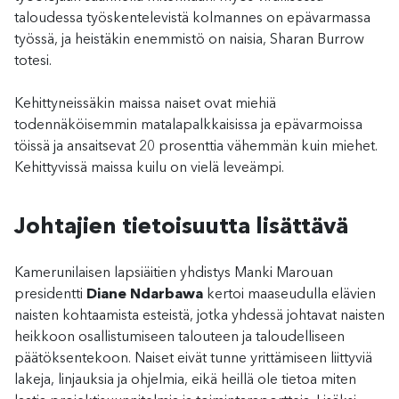
taloudessa työskentelevistä kolmannes on epävarmassa
työssä, ja heistäkin enemmistö on naisia, Sharan Burrow
totesi.
Kehittyneissäkin maissa naiset ovat miehiä
todennäköisemmin matalapalkkaisissa ja epävarmoissa
töissä ja ansaitsevat 20 prosenttia vähemmän kuin miehet.
Kehittyvissä maissa kuilu on vielä leveämpi.
Johtajien tietoisuutta lisättävä
Kamerunilaisen lapsiäitien yhdistys Manki Marouan
presidentti
Diane Ndarbawa
kertoi maaseudulla elävien
naisten kohtaamista esteistä, jotka yhdessä johtavat naisten
heikkoon osallistumiseen talouteen ja taloudelliseen
päätöksentekoon. Naiset eivät tunne yrittämiseen liittyviä
lakeja, linjauksia ja ohjelmia, eikä heillä ole tietoa miten