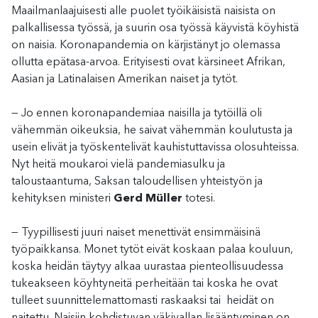
Maailmanlaajuisesti alle puolet työikäisistä naisista on
palkallisessa työssä, ja suurin osa työssä käyvistä köyhistä
on naisia. Koronapandemia on kärjistänyt jo olemassa
ollutta epätasa-arvoa. Erityisesti ovat kärsineet Afrikan,
Aasian ja Latinalaisen Amerikan naiset ja tytöt.
— Jo ennen koronapandemiaa naisilla ja tytöillä oli
vähemmän oikeuksia, he saivat vähemmän koulutusta ja
usein elivät ja työskentelivät kauhistuttavissa olosuhteissa.
Nyt heitä moukaroi vielä pandemiasulku ja
taloustaantuma, Saksan taloudellisen yhteistyön ja
kehityksen ministeri
Gerd Müller
totesi.
— Tyypillisesti juuri naiset menettivät ensimmäisinä
työpaikkansa. Monet tytöt eivät koskaan palaa kouluun,
koska heidän täytyy alkaa uurastaa pienteollisuudessa
tukeakseen köyhtyneitä perheitään tai koska he ovat
tulleet suunnittelemattomasti raskaaksi tai heidät on
naitettu. Naisiin kohdistuvan väkivallan lisääntyminen on