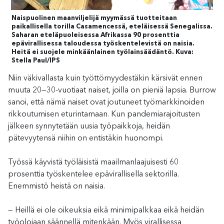
Naispuolinen maanviljelijä myymässä tuotteitaan
paikallisella torilla Casamencessä, eteläisessä Senegalissa.
Saharan eteläpuoleisessa Afrikassa 90 prosenttia
epävirallisessa taloudessa työskentelevistä on naisia.
Heitä ei suojele minkäänlainen työlainsäädäntö. Kuva:
Stella Paul/IPS
Niin väkivallasta kuin työttömyydestäkin kärsivät ennen
muuta 20—30-vuotiaat naiset, joilla on pieniä lapsia. Burrow
sanoi, että nämä naiset ovat joutuneet työmarkkinoiden
rikkoutumisen eturintamaan. Kun pandemiarajoitusten
jälkeen synnytetään uusia työpaikkoja, heidän
pätevyytensä niihin on entistäkin huonompi.
Työssä käyvistä työläisistä maailmanlaajuisesti 60
prosenttia työskentelee epävirallisella sektorilla.
Enemmistö heistä on naisia.
— Heillä ei ole oikeuksia eikä minimipalkkaa eikä heidän
työolojaan säännellä mitenkään. Myös virallisessa