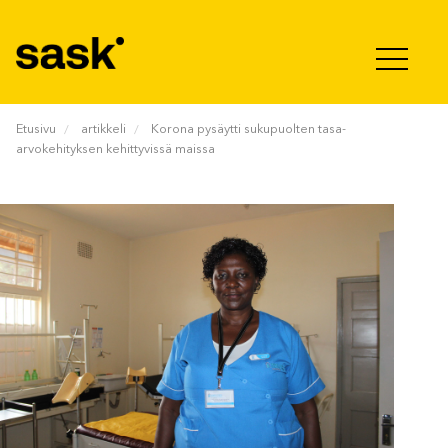
Hyppää sisältöön
Etusivu
artikkeli
Korona pysäytti sukupuolten tasa-
arvokehityksen kehittyvissä maissa