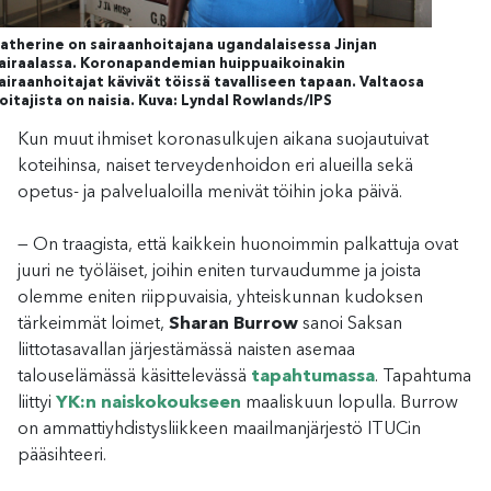
atherine on sairaanhoitajana ugandalaisessa Jinjan
airaalassa. Koronapandemian huippuaikoinakin
airaanhoitajat kävivät töissä tavalliseen tapaan. Valtaosa
oitajista on naisia. Kuva: Lyndal Rowlands/IPS
Kun muut ihmiset koronasulkujen aikana suojautuivat
koteihinsa, naiset terveydenhoidon eri alueilla sekä
opetus- ja palvelualoilla menivät töihin joka päivä.
— On traagista, että kaikkein huonoimmin palkattuja ovat
juuri ne työläiset, joihin eniten turvaudumme ja joista
olemme eniten riippuvaisia, yhteiskunnan kudoksen
tärkeimmät loimet,
Sharan Burrow
sanoi Saksan
liittotasavallan järjestämässä naisten asemaa
talouselämässä käsittelevässä
tapahtumassa
. Tapahtuma
liittyi
YK:n naiskokoukseen
maaliskuun lopulla. Burrow
on ammattiyhdistysliikkeen maailmanjärjestö ITUCin
pääsihteeri.