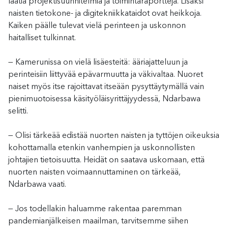
laatia projektisuunnitelmia ja toimintaraportteja. Lisäksi
naisten tietokone- ja digitekniikkataidot ovat heikkoja.
Kaiken päälle tulevat vielä perinteen ja uskonnon
haitalliset tulkinnat.
— Kamerunissa on vielä lisäesteitä: ääriajatteluun ja
perinteisiin liittyvää epävarmuutta ja väkivaltaa. Nuoret
naiset myös itse rajoittavat itseään pysyttäytymällä vain
pienimuotoisessa käsityöläisyrittäjyydessä, Ndarbawa
selitti.
— Olisi tärkeää edistää nuorten naisten ja tyttöjen oikeuksia
kohottamalla etenkin vanhempien ja uskonnollisten
johtajien tietoisuutta. Heidät on saatava uskomaan, että
nuorten naisten voimaannuttaminen on tärkeää,
Ndarbawa vaati.
— Jos todellakin haluamme rakentaa paremman
pandemianjälkeisen maailman, tarvitsemme siihen