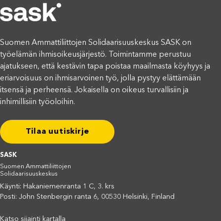
Suomen Ammattiliittojen Solidaarisuuskeskus SASK on
työelämän ihmisoikeusjärjestö. Toimintamme perustuu
ajatukseen, että kestävin tapa poistaa maailmasta köyhyys ja
eriarvoisuus on ihmisarvoinen työ, jolla pystyy elättämään
itsensä ja perheensä. Jokaisella on oikeus turvallisiin ja
inhimillisiin työoloihin.
Tilaa uutiskirje
SASK
Suomen Ammattiliittojen
Solidaarisuuskeskus
Käynti: Hakaniemenranta 1 C, 3. krs
Posti: John Stenbergin ranta 6, 00530 Helsinki, Finland
Katso sijainti kartalla