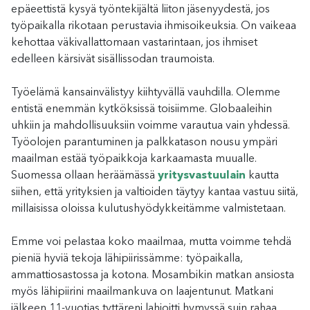
epäeettistä kysyä työntekijältä liiton jäsenyydestä, jos
työpaikalla rikotaan perustavia ihmisoikeuksia. On vaikeaa
kehottaa väkivallattomaan vastarintaan, jos ihmiset
edelleen kärsivät sisällissodan traumoista.
Työelämä kansainvälistyy kiihtyvällä vauhdilla. Olemme
entistä enemmän kytköksissä toisiimme. Globaaleihin
uhkiin ja mahdollisuuksiin voimme varautua vain yhdessä.
Työolojen parantuminen ja palkkatason nousu ympäri
maailman estää työpaikkoja karkaamasta muualle.
Suomessa ollaan heräämässä
yritysvastuulain
kautta
siihen, että yrityksien ja valtioiden täytyy kantaa vastuu siitä,
millaisissa oloissa kulutushyödykkeitämme valmistetaan.
Emme voi pelastaa koko maailmaa, mutta voimme tehdä
pieniä hyviä tekoja lähipiirissämme: työpaikalla,
ammattiosastossa ja kotona. Mosambikin matkan ansiosta
myös lähipiirini maailmankuva on laajentunut. Matkani
jälkeen 11-vuotias tyttäreni lahjoitti hymyssä suin rahaa