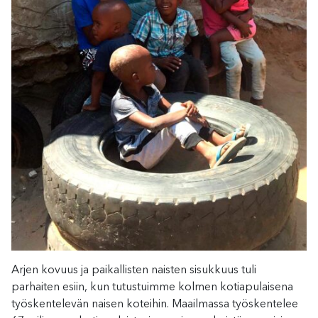
Arjen kovuus ja paikallisten naisten sisukkuus tuli
parhaiten esiin, kun tutustuimme kolmen kotiapulaisena
työskentelevän naisen koteihin. Maailmassa työskentelee