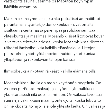
vastakohta asuinalueemme oli Maputon köyhimpiin
lähiöihin verrattuna.
Matkan aikana ymmärsin, kuinka paikalliset ammattiliitot –
parantamalla työntekijöiden oikeuksia – ovat omalta
osaltaan rakentamassa parempaa ja solidaarisempaa
yhteiskuntaa ja maailmaa. Mosambikilaiset liitot ovat kovan
ja valtavan tehtävän edessä, koska Mosambikissa rikotaan
räikeästi ihmisoikeuksia kaikilla elämänaloilla. Liittojen
pitäisi tehdä yhteistyötä monien muiden yhteiskuntaa
ylläpitävien ja rakentavien tahojen kanssa.
Ihmisoikeuksia rikotaan räikeästi kaikilla elämänaloilla
Mosambikissa liitoilla on monia käytännön ongelmia. On
vaikeaa periä jäsenmaksuja, jos työntekijän palkka ei
yksinkertaisesti riitä edes elämiseen. On vaikeaa tavoittaa
suuren ja väkirikkaan maan työntekijöitä, koska lukutaito
on heikkoa tai toimijoilla ei ole yhteistä kieltä. On vaikeaa ja