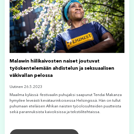
Malawin hiilikaivosten naiset joutuvat
työskentelemään ahdistelun ja seksuaalisen
väkivallan pelossa
Uutinen 26.5.2023
Maailma kylässä -festivaalin puhujaksi saapunut Tendai Makanza
hymyilee leveästi kevätaurinkoisessa Helsingissä. Hän on tullut
puhumaan eteläisen Afrikan naisten työolosuhteiden puutteista
sekä parannuksista kaivoksissa ja tekstiilitehtaissa.