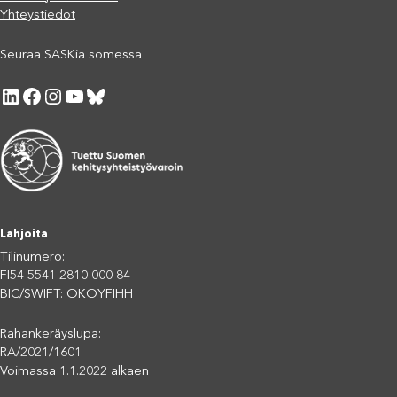
Yhteystiedot
Seuraa SASKia somessa
LinkedIn
Facebook
Instagram
YouTube
Bluesky
Lahjoita
Tilinumero:
FI54 5541 2810 000 84
BIC/SWIFT: OKOYFIHH
Rahankeräyslupa:
RA/2021/1601
Voimassa 1.1.2022 alkaen