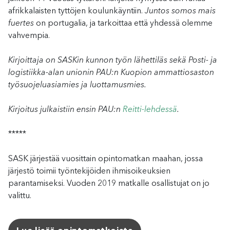
afrikkalaisten tyttöjen koulunkäyntiin.
Juntos somos mais
fuertes
on portugalia, ja tarkoittaa että yhdessä olemme
vahvempia.
Kirjoittaja on SASKin kunnon työn lähettiläs sekä Posti- ja
logistiikka-alan unionin PAU:n Kuopion ammattiosaston
työsuojeluasiamies ja luottamusmies.
Kirjoitus julkaistiin ensin PAU:n
Reitti-lehdessä
.
*****
SASK järjestää vuosittain opintomatkan maahan, jossa
järjestö toimii työntekijöiden ihmisoikeuksien
parantamiseksi. Vuoden 2019 matkalle osallistujat on jo
valittu.