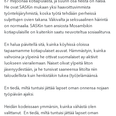
67 miljoonaa kotiapulaista, ja suurin osa heistä on naisia.
He ovat SASKin mukaan yksi haavoittuvimmista
työntekijäryhmistä, koska työtä tehdään perheissä
suljettujen ovien takana. Väkivalta ja seksuaalinen häirintä
on normaalia. SASKin tuen ansiosta Mosambikin
kotiapulaisille on kuitenkin saatu neuvoteltua sosiaaliturva.
En halua päivitellä sitä, kuinka köyhissä oloissa
tapaamamme kotiapulaiset asuvat. Hämmästyin, kuinka
vahvoina ja ylpeinä he ottivat suomalaiset ay-aktiivit
luokseen vierailemaan. Naiset olivat ylpeitä liiton
jäsenyydestään, ja he tunsivat saaneensa liitolta niin
taloudellista kuin henkistäkin tukea (työ)elämäänsä.
En tiedä, miltä tuntuisi jättää lapset oman onnensa nojaan
työpäivän ajaksi.
Heidän kodeissaan ymmärsin, kuinka vähästä olen
valittanut. En tiedä, miltä tuntuisi jättää lapset oman