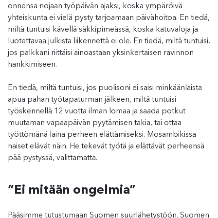
onnensa nojaan työpäivän ajaksi, koska ympäröivä
yhteiskunta ei vielä pysty tarjoamaan päivähoitoa. En tiedä,
miltä tuntuisi kävellä säkkipimeässä, koska katuvaloja ja
luotettavaa julkista liikennettä ei ole. En tiedä, miltä tuntuisi,
jos palkkani riittäisi ainoastaan yksinkertaisen ravinnon
hankkimiseen.
En tiedä, miltä tuntuisi, jos puolisoni ei saisi minkäänlaista
apua pahan työtapaturman jälkeen, miltä tuntuisi
työskennellä 12 vuotta ilman lomaa ja saada potkut
muutaman vapaapäivän pyytämisen takia, tai ottaa
työttömänä laina perheen elättämiseksi. Mosambikissa
naiset elävät näin. He tekevät työtä ja elättävät perheensä
pää pystyssä, valittamatta.
”Ei mitään ongelmia”
Pääsimme tutustumaan Suomen suurlähetystöön. Suomen