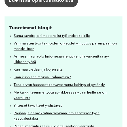
Lue lisää opintomatkoista
Tuoreimmat blogit
Sama tavoite, eri maat: reilut työehdot kaikille
Vammaisten työntekijöiden oikeudet – muutos parempaan on
mahdollinen
Armeijan läsnäolo Indonesian lentokentillä vaikeuttaa ay-
liikkeen työtä
Kun maa viedään jalkojen alta
Liian kunnianhimoisia urahaaveita?
Tasa-arvon haasteet kasvavat mutta kehitys ei pysähdy
Me kaikki teemme työtä ay-liikkeessä – vain heille se on
vaarallista
Yhteiset tavoitteet yhdistävät
Rauhaa ja demokratiaa tarvitaan ihmisarvoisen työn
kasvualustaksi
Pahanilmanlintu raakkuu digitalisaation vaaroista