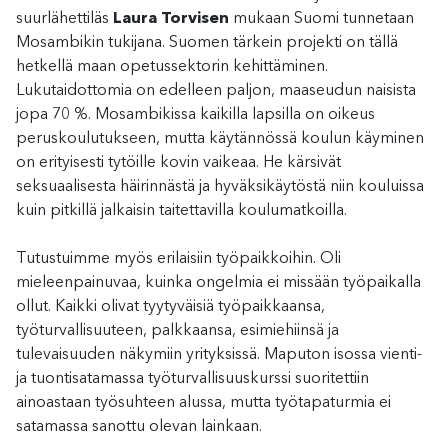
suurlähettiläs
Laura Torvisen
mukaan Suomi tunnetaan
Mosambikin tukijana. Suomen tärkein projekti on tällä
hetkellä maan opetussektorin kehittäminen.
Lukutaidottomia on edelleen paljon, maaseudun naisista
jopa 70 %. Mosambikissa kaikilla lapsilla on oikeus
peruskoulutukseen, mutta käytännössä koulun käyminen
on erityisesti tytöille kovin vaikeaa. He kärsivät
seksuaalisesta häirinnästä ja hyväksikäytöstä niin kouluissa
kuin pitkillä jalkaisin taitettavilla koulumatkoilla.
Tutustuimme myös erilaisiin työpaikkoihin. Oli
mieleenpainuvaa, kuinka ongelmia ei missään työpaikalla
ollut. Kaikki olivat tyytyväisiä työpaikkaansa,
työturvallisuuteen, palkkaansa, esimiehiinsä ja
tulevaisuuden näkymiin yrityksissä. Maputon isossa vienti-
ja tuontisatamassa työturvallisuuskurssi suoritettiin
ainoastaan työsuhteen alussa, mutta työtapaturmia ei
satamassa sanottu olevan lainkaan.