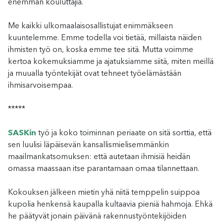
enemmän kouluttajia.
Me kaikki ulkomaalaisosallistujat enimmäkseen
kuuntelemme. Emme todella voi tietää, millaista näiden
ihmisten työ on, koska emme tee sitä. Mutta voimme
kertoa kokemuksiamme ja ajatuksiamme siitä, miten meillä
ja muualla työntekijät ovat tehneet työelämästään
ihmisarvoisempaa.
*****
SASKin
työ ja koko toiminnan periaate on sitä sorttia, että
sen luulisi läpäisevän kansallismielisemmänkin
maailmankatsomuksen: että autetaan ihmisiä heidän
omassa maassaan itse parantamaan omaa tilannettaan.
Kokouksen jälkeen mietin yhä niitä temppelin suippoa
kupolia henkensä kaupalla kultaavia pieniä hahmoja. Ehkä
he päätyvät jonain päivänä rakennustyöntekijöiden