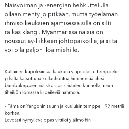
Naisvoiman ja -energian hehkuttelulla
ollaan menty jo pitkään, mutta työelämän
ihmisoikeuksien ajamisessa sillä on silti
raikas klangi. Myanmarissa naisia on
noussut ay-liikkeen johtopaikoille, ja siitä
voi olla paljon iloa miehille.
Kultainen kupoli siintää kaukana yläpuolella. Temppelin
pihalta katsottuna kullanhohtoa himmentää tiheä
bambukeppien ristikko. Jos siristelen kunnolla, näen
tiheikön lomassa kiipeileviä hahmoja.
– Tämä on Yangonin suurin ja kuuluisin temppeli, 99 metriä
korkea.
Leveästi hymyilevä opas viittilöi yläilmoihin.