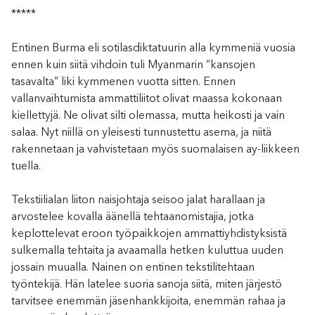
*****
Entinen Burma eli sotilasdiktatuurin alla kymmeniä vuosia
ennen kuin siitä vihdoin tuli Myanmarin ”kansojen
tasavalta” liki kymmenen vuotta sitten. Ennen
vallanvaihtumista ammattiliitot olivat maassa kokonaan
kiellettyjä. Ne olivat silti olemassa, mutta heikosti ja vain
salaa. Nyt niillä on yleisesti tunnustettu asema, ja niitä
rakennetaan ja vahvistetaan myös suomalaisen ay-liikkeen
tuella.
Tekstiilialan liiton naisjohtaja seisoo jalat harallaan ja
arvostelee kovalla äänellä tehtaanomistajia, jotka
keplottelevat eroon työpaikkojen ammattiyhdistyksistä
sulkemalla tehtaita ja avaamalla hetken kuluttua uuden
jossain muualla. Nainen on entinen tekstilitehtaan
työntekijä. Hän latelee suoria sanoja siitä, miten järjestö
tarvitsee enemmän jäsenhankkijoita, enemmän rahaa ja