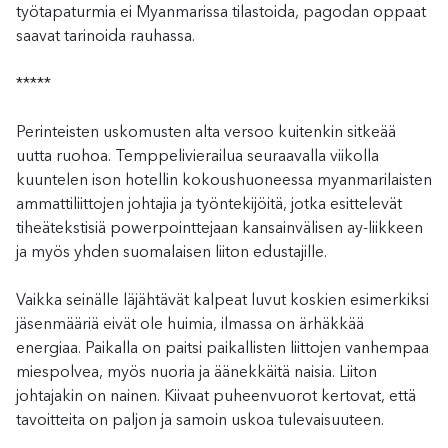
työtapaturmia ei Myanmarissa tilastoida, pagodan oppaat
saavat tarinoida rauhassa.
*****
Perinteisten uskomusten alta versoo kuitenkin sitkeää
uutta ruohoa. Temppelivierailua seuraavalla viikolla
kuuntelen ison hotellin kokoushuoneessa myanmarilaisten
ammattiliittojen johtajia ja työntekijöitä, jotka esittelevät
tiheätekstisiä powerpointtejaan kansainvälisen ay-liikkeen
ja myös yhden suomalaisen liiton edustajille.
Vaikka seinälle läjähtävät kalpeat luvut koskien esimerkiksi
jäsenmääriä eivät ole huimia, ilmassa on ärhäkkää
energiaa. Paikalla on paitsi paikallisten liittojen vanhempaa
miespolvea, myös nuoria ja äänekkäitä naisia. Liiton
johtajakin on nainen. Kiivaat puheenvuorot kertovat, että
tavoitteita on paljon ja samoin uskoa tulevaisuuteen.