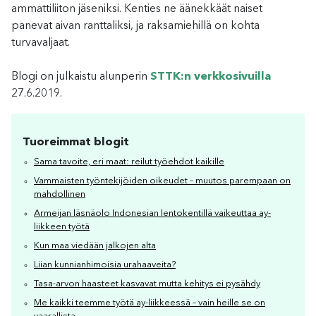
ammattiliiton jäseniksi. Kenties ne äänekkäät naiset
panevat aivan ranttaliksi, ja raksamiehillä on kohta
turvavaljaat.
Blogi on julkaistu alunperin
STTK:n verkkosivuilla
27.6.2019.
Tuoreimmat blogit
Sama tavoite, eri maat: reilut työehdot kaikille
Vammaisten työntekijöiden oikeudet – muutos parempaan on
mahdollinen
Armeijan läsnäolo Indonesian lentokentillä vaikeuttaa ay-
liikkeen työtä
Kun maa viedään jalkojen alta
Liian kunnianhimoisia urahaaveita?
Tasa-arvon haasteet kasvavat mutta kehitys ei pysähdy
Me kaikki teemme työtä ay-liikkeessä – vain heille se on