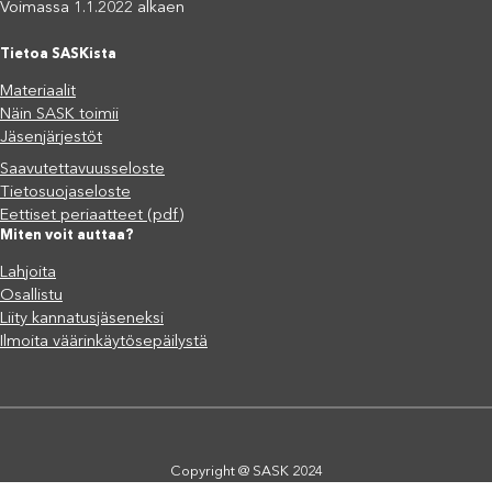
Voimassa 1.1.2022 alkaen
Tietoa SASKista
Materiaalit
Näin SASK toimii
Jäsenjärjestöt
Saavutettavuusseloste
Tietosuojaseloste
Eettiset periaatteet (pdf)
Miten voit auttaa?
Lahjoita
Osallistu
Liity kannatusjäseneksi
Ilmoita väärinkäytösepäilystä
Copyright @ SASK 2024