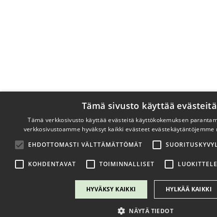
Tämä sivusto käyttää evästeitä
Tämä verkkosivusto käyttää evästeitä käyttökokemuksen parantami
verkkosivustoamme hyväksyt kaikki evästeet evästekäytäntöjemme 
EHDOTTOMASTI VÄLTTÄMÄTTÖMÄT
SUORITUSKYVYL
KOHDENTAVAT
TOIMINNALLISET
LUOKITTEL
HYVÄKSY KAIKKI
HYLKÄÄ KAIKKI
NÄYTÄ TIEDOT