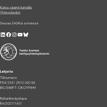
Katso sijainti kartalla
Yhteystiedot
Seuraa SASKia somessa
LinkedIn
Facebook
Instagram
YouTube
Bluesky
Lahjoita
Tilinumero:
FI54 5541 2810 000 84
BIC/SWIFT: OKOYFIHH
Rahankeräyslupa:
RA/2021/1601