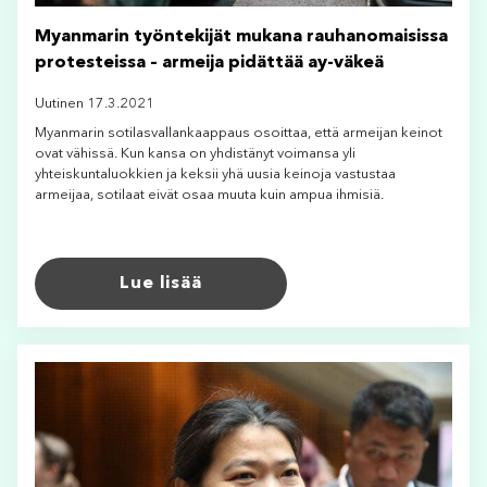
Myanmarin työntekijät mukana rauhanomaisissa
protesteissa – armeija pidättää ay-väkeä
Uutinen 17.3.2021
Myanmarin sotilasvallankaappaus osoittaa, että armeijan keinot
ovat vähissä. Kun kansa on yhdistänyt voimansa yli
yhteiskuntaluokkien ja keksii yhä uusia keinoja vastustaa
armeijaa, sotilaat eivät osaa muuta kuin ampua ihmisiä.
Lue lisää