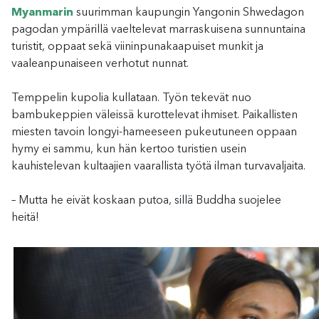
Myanmarin
suurimman kaupungin Yangonin Shwedagon
pagodan ympärillä vaeltelevat marraskuisena sunnuntaina
turistit, oppaat sekä viininpunakaapuiset munkit ja
vaaleanpunaiseen verhotut nunnat.
Temppelin kupolia kullataan. Työn tekevät nuo
bambukeppien väleissä kurottelevat ihmiset. Paikallisten
miesten tavoin longyi-hameeseen pukeutuneen oppaan
hymy ei sammu, kun hän kertoo turistien usein
kauhistelevan kultaajien vaarallista työtä ilman turvavaljaita.
– Mutta he eivät koskaan putoa, sillä Buddha suojelee
heitä!