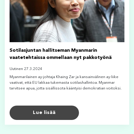
Sotilasjuntan hallitseman Myanmarin
vaatetehtaissa ommellaan nyt pakkotyönä
Uutinen 27.3.2024
Myanmarilainen ay-johtaja Khaing Zar ja kansainvälinen ay-liike
vaativat, että EU lakkaa tukemasta sotilashallintoa. Myanmar
tarvitsee apua, jotta sisällissota kääntyisi demokratian voitoksi.
Lue lisää