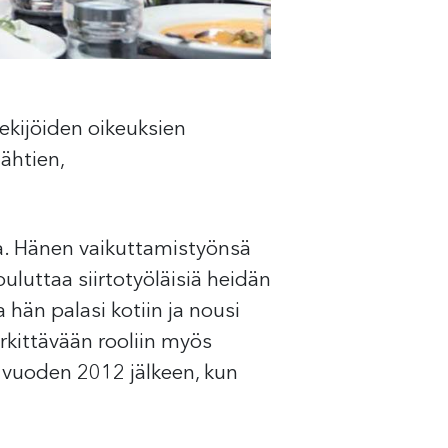
ekijöiden oikeuksien
ähtien,
na. Hänen vaikuttamistyönsä
luttaa siirtotyöläisiä heidän
hän palasi kotiin ja nousi
rkittävään rooliin myös
a vuoden 2012 jälkeen, kun