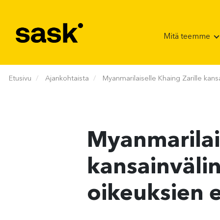
Hyppää sisältöön
Mitä teemme
Etusivu
Ajankohtaista
Myanmarilaiselle Khaing Zarille kan
Myanmarilais
kansainvälin
oikeuksien 