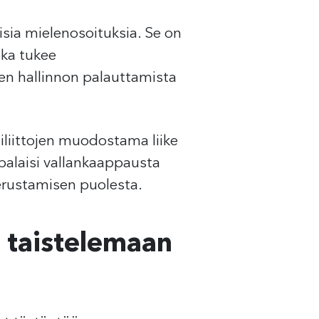
isia mielenosoituksia. Se on
oka tukee
en hallinnon palauttamista
tiliittojen muodostama liike
 palaisi vallankaappausta
perustamisen puolesta.
t taistelemaan