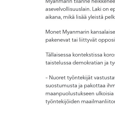
Myanmarin tilanne heikkenee 
asevelvollisuuslain. Laki on 
aikana, mikä lisää yleistä pel
Monet Myanmarin kansalaiset
pakenevat tai liittyvät opposi
Tällaisessa kontekstissa koro
taistelussa demokratian ja t
– Nuoret työntekijät vastusta
suostumusta ja pakottaa ihmi
maanpuolustukseen ulkoisia uh
työntekijöiden maailmanliit