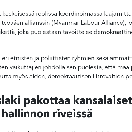
t keskeisessä roolissa koordinoimassa laajamitta
yöväen allianssin (Myanmar Labour Alliance), j
kettä, joka puolestaan tavoittelee demokraattin
 eri etnisten ja poliittisten ryhmien sekä ammat
sten vaikuttajien johdolla sen puolesta, että maa
 mutta myös aidon, demokraattisen liittovaltion 
slaki pakottaa kansalaise
hallinnon riveissä