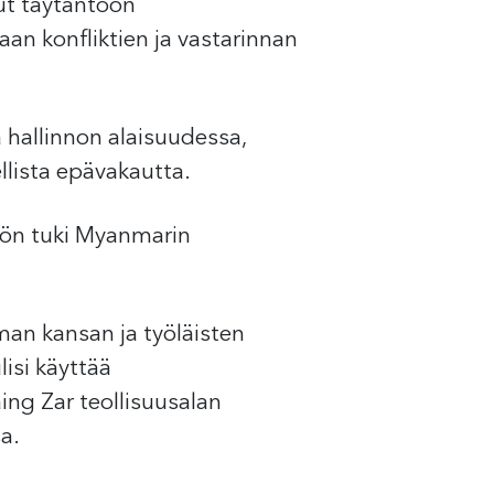
ut täytäntöön
aan konfliktien ja vastarinnan
hallinnon alaisuudessa,
ellista epävakautta.
isön tuki Myanmarin
lman kansan ja työläisten
isi käyttää
aing Zar teollisuusalan
a.