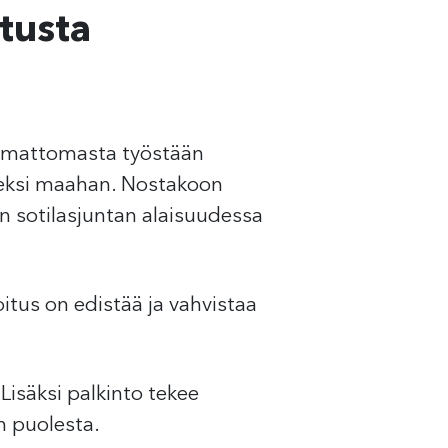
stusta
komattomasta työstään
seksi maahan. Nostakoon
n sotilasjuntan alaisuudessa
itus on edistää ja vahvistaa
Lisäksi palkinto tekee
n puolesta.