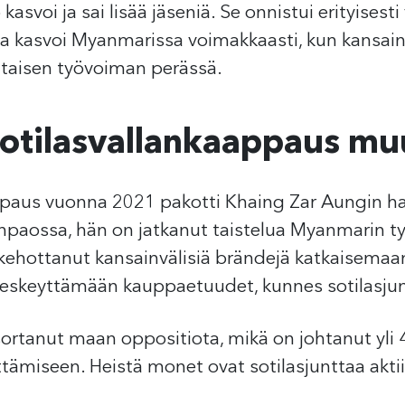
kasvoi ja sai lisää jäseniä. Se onnistui erityise
 Ala kasvoi Myanmarissa voimakkaasti, kun kansain
taisen työvoiman perässä.
tilasvallankaappaus muu
ppaus vuonna 2021 pakotti Khaing Zar Aungin h
npaossa, hän on jatkanut taistelua Myanmarin ty
kehottanut kansainvälisiä brändejä katkaisemaan
eskeyttämään kauppaetuudet, kunnes sotilasjunt
i sortanut maan oppositiota, mikä on johtanut yl
ämiseen. Heistä monet ovat sotilasjunttaa aktiiv