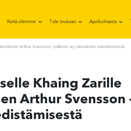
Keitä olemme
Tule mukaan
Ajankohtaista
sainvälinen Arthur Svensson -palkinto ay-oikeuksien edistämisestä
elle Khaing Zarille
en Arthur Svensson -
edistämisestä