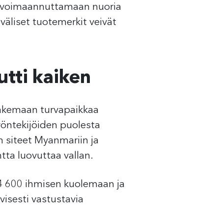
sti voimaannuttamaan nuoria
väliset tuotemerkit veivät
tti kaiken
akemaan turvapaikkaa
öntekijöiden puolesta
 siteet Myanmariin ja
ta luovuttaa vallan.
i 4 600 ihmisen kuolemaan ja
isesti vastustavia