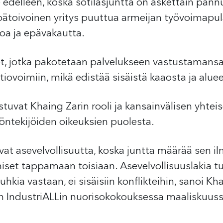
edelleen, koska sotilasjuntta on äskettäin pann
epätoivoinen yritys puuttua armeijan työvoimapul
koa ja epävakautta.
, jotka pakotetaan palvelukseen vastustamansa 
tiovoimiin, mikä edistää sisäistä kaaosta ja alue
stuvat Khaing Zarin rooli ja kansainvälisen yhte
yöntekijöiden oikeuksien puolesta.
vat asevelvollisuutta, koska juntta määrää sen i
set tappamaan toisiaan. Asevelvollisuuslakia tul
kia vastaan, ei sisäisiin konflikteihin, sanoi Kh
on IndustriALLin nuorisokokouksessa maaliskuuss