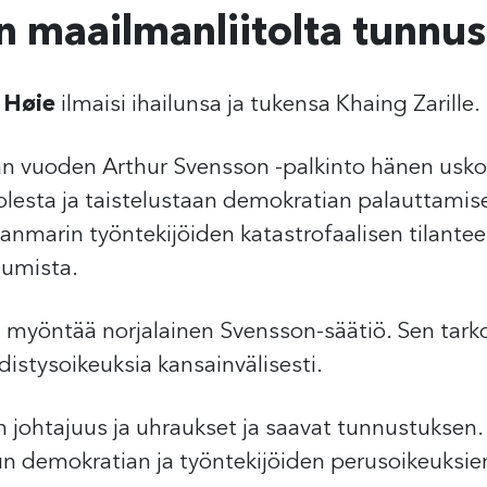
n maailmanliitolta tunnu
 Høie
ilmaisi ihailunsa ja tukensa Khaing Zarille.
än vuoden Arthur Svensson -palkinto hänen us
lesta ja taistelustaan demokratian palauttami
anmarin työntekijöiden katastrofaalisen tilantee
tumista.
n
myöntää norjalainen Svensson-säätiö. Sen tarko
istysoikeuksia kansainvälisesti.
 johtajuus ja uhraukset ja saavat tunnustuksen. 
n demokratian ja työntekijöiden perusoikeuksie