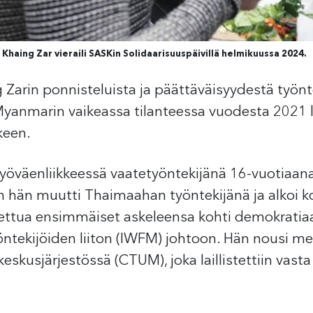
haing Zar vieraili SASKin Solidaarisuuspäivillä helmikuussa 2024.
 Zarin ponnisteluista ja päättäväisyydestä työnt
Myanmarin vaikeassa tilanteessa vuodesta 2021 l
keen.
työväenliikkeessä vaatetyöntekijänä 16-vuotiaa
än muutti Thaimaahan työntekijänä ja alkoi kou
ttua ensimmäiset askeleensa kohti demokratiaa 
ntekijöiden liiton (IWFM) johtoon. Hän nousi me
skusjärjestössä (CTUM), joka laillistettiin vast
.