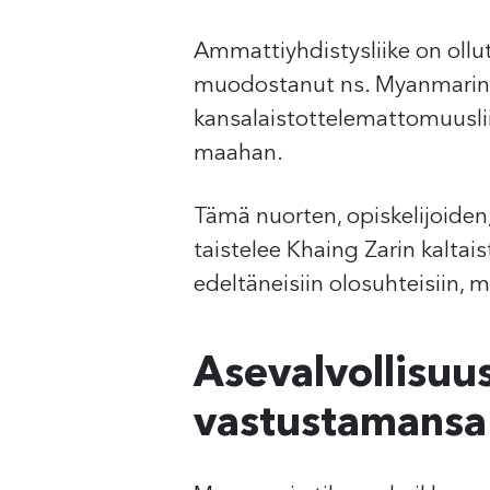
Ammattiyhdistysliike on ollu
muodostanut ns. Myanmarin t
kansalaistottelemattomuuslii
maahan.
Tämä nuorten, opiskelijoiden,
taistelee Khaing Zarin kaltai
edeltäneisiin olosuhteisiin,
Asevalvollisuu
vastustamansa 