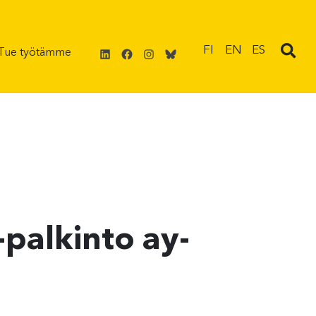
LinkedIn
Facebook
Instagram
Bluesky
FI
EN
ES
Tue työtämme
palkinto ay-