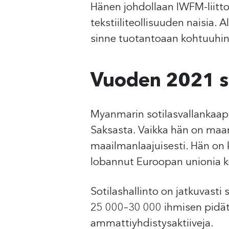
Hänen johdollaan IWFM-liitto 
tekstiiliteollisuuden naisia.
sinne tuotantoaan kohtuuhin
Vuoden 2021 so
Myanmarin sotilasvallankaa
Saksasta. Vaikka hän on maa
maailmanlaajuisesti. Hän on 
lobannut Euroopan unionia k
Sotilashallinto on jatkuvast
25 000–30 000 ihmisen pidätt
ammattiyhdistysaktiiveja.