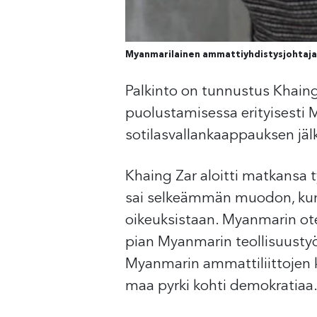
Myanmarilainen ammattiyhdistysjohtaja K
Palkinto on tunnustus Khaing
puolustamisessa erityisesti 
sotilasvallankaappauksen jäl
Khaing Zar aloitti matkansa 
sai selkeämmän muodon, kun h
oikeuksistaan. Myanmarin ote
pian Myanmarin teollisuustyö
Myanmarin ammattiliittojen ke
maa pyrki kohti demokratiaa