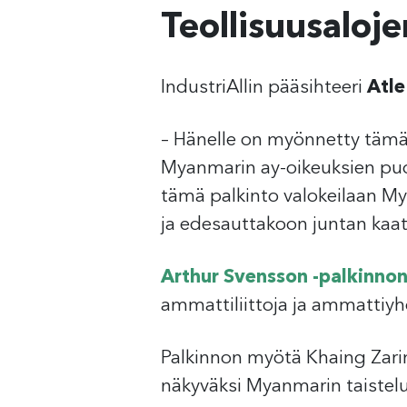
Teollisuusaloje
IndustriAllin pääsihteeri
Atle
– Hänelle on myönnetty täm
Myanmarin ay-oikeuksien puo
tämä palkinto valokeilaan My
ja edesauttakoon juntan kaa
Arthur Svensson -palkinno
ammattiliittoja ja ammattiyhd
Palkinnon myötä Khaing Zarin
näkyväksi Myanmarin taistelu