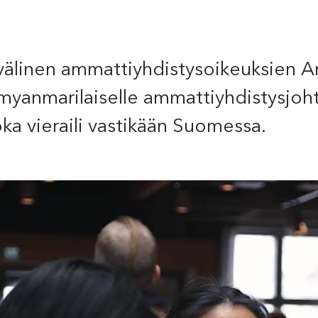
älinen ammattiyhdistysoikeuksien Ar
anmarilaiselle ammattiyhdistysjohtaja
oka vieraili vastikään Suomessa.