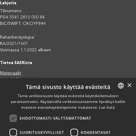
Lahjoita
Tilinumero:
FI54 5541 2810 000 84
BIC/SWIFT: OKOYFIHH
Rahankeräyslupa:
RA/2021/1601
Voimassa 1.1.2022 alkaen
Tietoa SASKista
Materiaalit
Näin SASK toimii
×
Tämä sivusto käyttää evästeitä
Jäsenjärjestöt
Saavutettavuusseloste
Tämä verkkosivusto käyttää evästeitä käyttökokemuksen
Tietosuojaseloste
parantamiseksi. Käyttämällä verkkosivustoamme hyväksyt kaikki
FINNISH
evästeet evästekäytäntöjemme mukaisesti.
Lue lisää
Eettiset periaatteet (pdf)
ENGLISH
Miten voit auttaa?
EHDOTTOMASTI VÄLTTÄMÄTTÖMÄT
SPANISH
Lahjoita
Osallistu
SUORITUSKYVYLLISET
KOHDENTAVAT