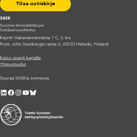
Tilaa uutiskirje
SASK
Suomen Ammattiliittojen
Solidaarisuuskeskus
Käynti: Hakaniemenranta 1 C, 3. krs
Posti: John Stenbergin ranta 6, 00530 Helsinki, Finland
Katso sijainti kartalla
Yhteystiedot
Seuraa SASKia somessa
LinkedIn
Facebook
Instagram
YouTube
Bluesky