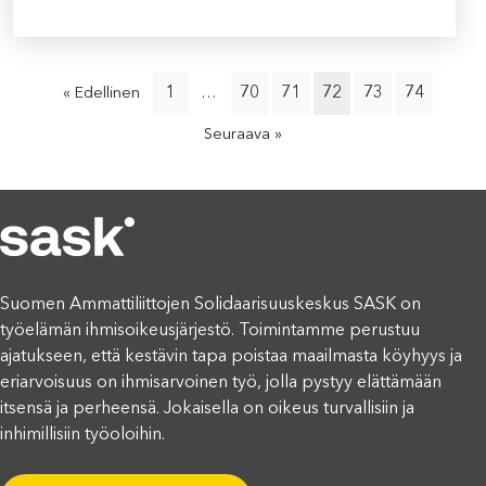
1
70
71
72
73
74
« Edellinen
…
Seuraava »
Suomen Ammattiliittojen Solidaarisuuskeskus SASK on
työelämän ihmisoikeusjärjestö. Toimintamme perustuu
ajatukseen, että kestävin tapa poistaa maailmasta köyhyys ja
eriarvoisuus on ihmisarvoinen työ, jolla pystyy elättämään
itsensä ja perheensä. Jokaisella on oikeus turvallisiin ja
inhimillisiin työoloihin.