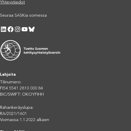
Yhteystiedot
Seuraa SASKia somessa
LinkedIn
Facebook
Instagram
YouTube
Bluesky
Lahjoita
Tilinumero:
FI54 5541 2810 000 84
BIC/SWIFT: OKOYFIHH
Rahankeräyslupa:
RA/2021/1601
Voimassa 1.1.2022 alkaen