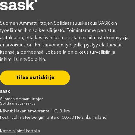
Suomen Ammattiliittojen Solidaarisuuskeskus SASK on
työelämän ihmisoikeusjärjestö. Toimintamme perustuu
ajatukseen, että kestävin tapa poistaa maailmasta köyhyys ja
eriarvoisuus on ihmisarvoinen työ, jolla pystyy elättämään
itsensä ja perheensä. Jokaisella on oikeus turvallisiin ja
inhimillisiin työoloihin.
Tilaa uutiskirje
SASK
Suomen Ammattiliittojen
Solidaarisuuskeskus
Käynti: Hakaniemenranta 1 C, 3. krs
Posti: John Stenbergin ranta 6, 00530 Helsinki, Finland
Katso sijainti kartalla