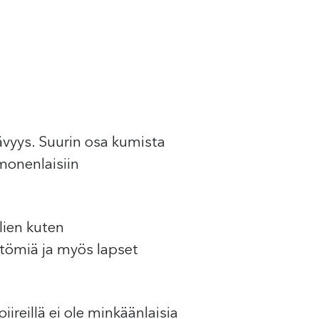
ävyys. Suurin osa kumista
 monenlaisiin
lien kuten
ttömiä ja myös lapset
reillä ei ole minkäänlaisia