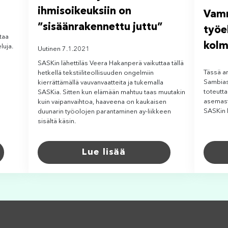
ihmisoikeuksiin on
Vamm
”sisäänrakennettu juttu”
työe
taa
kolm
luja.
Uutinen 7.1.2021
SASKin lähettiläs Veera Hakanperä vaikuttaa tällä
Tässä ar
hetkellä tekstiiliteollisuuden ongelmiin
Sambias
kierrättämällä vauvanvaatteita ja tukemalla
toteutt
SASKia. Sitten kun elämään mahtuu taas muutakin
asemast
kuin vaipanvaihtoa, haaveena on kaukaisen
SASKin 
duunarin työolojen parantaminen ay-liikkeen
sisältä käsin.
Lue lisää