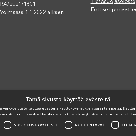
Tietosuojaseloste
RA/2021/1601
Eettiset periaatte
Voimassa 1.1.2022 alkaen
Tämä sivusto käyttää evästeitä
 verkkosivusto käyttää evästeitä käyttökokemuksen parantamiseksi. Käyttä
osivustoamme hyväksyt kaikki evästeet evästekäytäntöjemme mukaisesti.
Lu
SUORITUSKYVYLLISET
KOHDENTAVAT
TOIMI