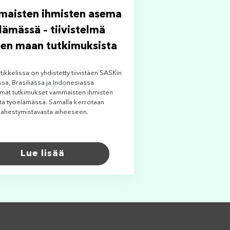
aisten ihmisten asema
lämässä – tiivistelmä
en maan tutkimuksista
tikkelissa on yhdistetty tiivistäen SASKin
sa, Brasiliassa ja Indonesiassa
amat tutkimukset vammaisten ihmisten
a työelämässä. Samalla kerrotaan
lähestymistavasta aiheeseen.
Lue lisää