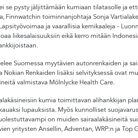
 se pysty jäljittämään kumiaan tilatasolle ja ett
a, Finnwatchin toiminnanjohtaja Sonja Vartialake
”Lapsityövoimaa ja vaarallisia kemikaaleja – L
aa liikesalaisuuksiin eikä kerro mitään Indonesi
ankkijoistaan.
telee Suomessa myytävien autonrenkaiden ja sai
ja Nokian Renkaiden lisäksi selvityksessä ovat m
ineitä valmistava Mölnlycke Health Care.
lakäsineisiin kumia toimittavan alihankkijan pla
t kauaksi lupauksista. Myös kunnolliset suojavaru
huolestuttavampi on muiden sairaalakäsineitä suo
tavien yritysten Ansellin, Adventan, WRP:n ja To