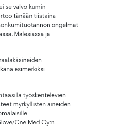
ei se valvo kumin
rtoo tänään tiistaina
uonnonkumituotannon ongelmat
assa, Malesiassa ja
raalakäsineiden
ukana esimerkiksi
ntaasilla työskentelevien
steet myrkyllisten aineiden
malaisille
p Glove/One Med Oy:n