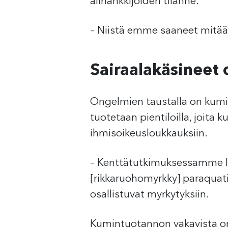
alihankkijoiden tilanne.
– Niistä emme saaneet mitään 
Sairaalakäsineet o
Ongelmien taustalla on kumit
tuotetaan pientiloilla, joita 
ihmisoikeusloukkauksiin.
– Kenttätutkimuksessamme lö
[rikkaruohomyrkky] paraquati
osallistuvat myrkytyksiin.
Kumintuotannon vakavista ong