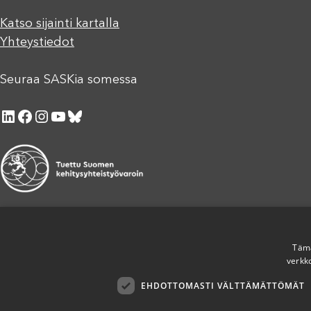
Katso sijainti kartalla
Yhteystiedot
Seuraa SASKia somessa
LinkedIn
Facebook
Instagram
YouTube
Bluesky
Tämä
verkk
EHDOTTOMASTI VÄLTTÄMÄTTÖMÄT