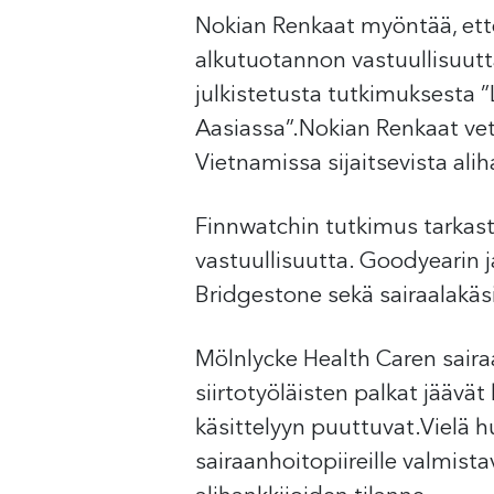
Nokian Renkaat myöntää, ettei
alkutuotannon vastuullisuutt
julkistetusta tutkimuksesta 
Aasiassa”.Nokian Renkaat veto
Vietnamissa sijaitsevista alih
Finnwatchin tutkimus tarkas
vastuullisuutta. Goodyearin 
Bridgestone sekä sairaalakäs
Mölnlycke Health Caren sairaa
siirtotyöläisten palkat jäävä
käsittelyyn puuttuvat.Vielä 
sairaanhoitopiireille valmis