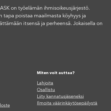
ASK on työelämän ihmisoikeusjärjestö.
n tapa poistaa maailmasta köyhyys ja
elättämään itsensä ja perheensä. Jokaisella on
Miten voit auttaa?
Lahjoita
Osallistu
Liity kannatusjäseneksi
Ilmoita väärinkäytösepäilystä
loste