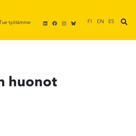
LinkedIn
Facebook
Instagram
Bluesky
FI
EN
ES
Tue työtämme
on huonot