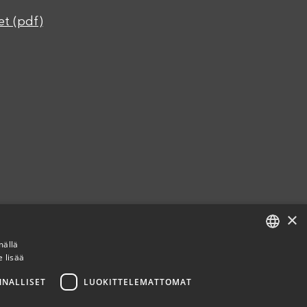
et (pdf)
×
mällä
e lisää
FINNISH
ENGLISH
NNALLISET
LUOKITTELEMATTOMAT
SPANISH