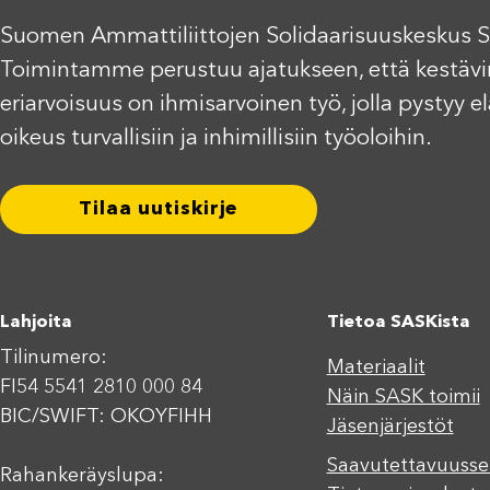
Suomen Ammattiliittojen Solidaarisuuskeskus S
Toimintamme perustuu ajatukseen, että kestävi
eriarvoisuus on ihmisarvoinen työ, jolla pystyy 
oikeus turvallisiin ja inhimillisiin työoloihin.
Tilaa uutiskirje
Lahjoita
Tietoa SASKista
Tilinumero:
Materiaalit
FI54 5541 2810 000 84
Näin SASK toimii
BIC/SWIFT: OKOYFIHH
Jäsenjärjestöt
Saavutettavuusse
Rahankeräyslupa: