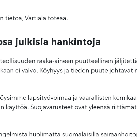
tietoa, Vartiala toteaa.
sa julkisia hankintoja
eollisuuden raaka-aineen puutteellinen jäljitett
kukaan ei valvo. Köyhyys ja tiedon puute johtavat
ysimme lapsityövoimaa ja vaarallisten kemikaa
n käyttöä. Suojavarusteet ovat yleensä riittämä
elmista huolimatta suomalaisilla sairaanhoitopii