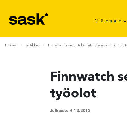
Hyppää sisältöön
Mitä teemme
Etusivu
artikkeli
Finnwatch selvitti kumituotannon huonot t
Finnwatch s
työolot
Julkaistu
4.12.2012