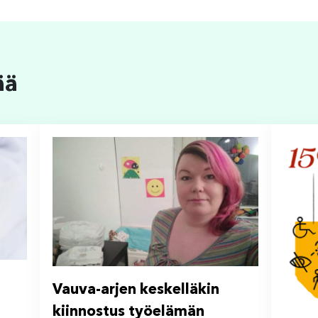
ää
Vauva-arjen keskelläkin
kiinnostus työelämän