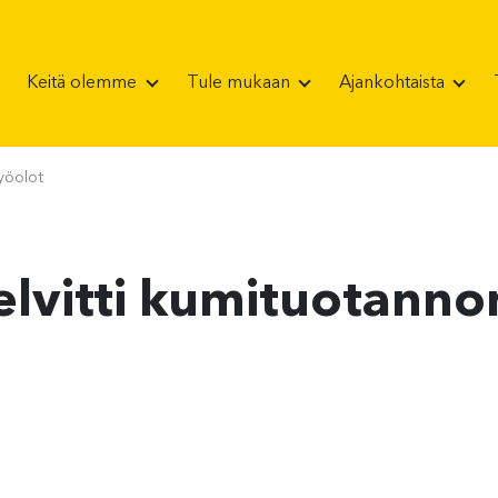
Keitä olemme
Tule mukaan
Ajankohtaista
yöolot
elvitti kumituotann