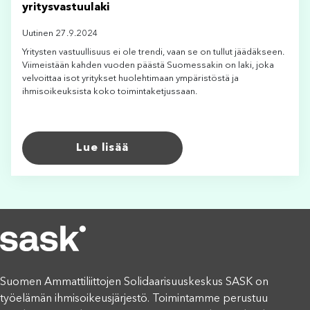
yritysvastuulaki
Uutinen 27.9.2024
Yritysten vastuullisuus ei ole trendi, vaan se on tullut jäädäkseen.
Viimeistään kahden vuoden päästä Suomessakin on laki, joka
velvoittaa isot yritykset huolehtimaan ympäristöstä ja
ihmisoikeuksista koko toimintaketjussaan.
Lue lisää
Suomen Ammattiliittojen Solidaarisuuskeskus SASK on
työelämän ihmisoikeusjärjestö. Toimintamme perustuu