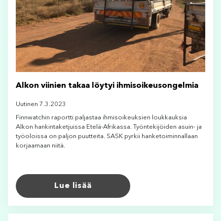
Alkon viinien takaa löytyi ihmisoikeusongelmia
Uutinen 7.3.2023
Finnwatchin raportti paljastaa ihmisoikeuksien loukkauksia
Alkon hankintaketjuissa Etelä-Afrikassa. Työntekijöiden asuin- ja
työoloissa on paljon puutteita. SASK pyrkii hanketoiminnallaan
korjaamaan niitä.
Lue lisää