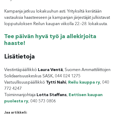
Kampanja jatkuu lokakuuhun asti. Yrityksiltä kerätään
vastauksia haasteeseen ja kampanjan järjestäjät julkistavat
lopputuloksen Reilun kaupan viikolla 22.–28. lokakuuta.
Tee päivän hyvä työ ja allekirjoita
haaste!
Lisätietoja
Viestintäpäällikkö
Laura Ventä
, Suomen Ammattiliittojen
Solidaarisuuskeskus SASK, 044 024 1275
Vastuullisuuspäällikkö
Tytti Nahi
,
Reilu kauppa ry
, 040
772 4247
Toiminnanjohtaja
Lotta Staffans
,
Eettisen kaupan
puolesta ry
, 040 573 0806
Jaa artikkeli: