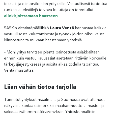
tekstiili- ja elintarvikealan yrityksille. Vastuullisesti tuotettua
ruokaa ja tekstiilejä toivova kuluttaja on tervetullut
allekirjoittamaan haasteen
.
SASKin viestintäpäällikkö
Laura Ventä
kannustaa kaikkia
vastuullisesta kuluttamisesta ja työnekijöiden oikeuksista
kiinnostuneita mukaan haastamaan yrityksiä.
– Moni yritys tarvitsee pientä painostusta asiakkailtaan,
ennen kuin vastuullisuusasiat asetetaan riittävän korkealle
tärkeysjärjestyksessä ja asioita alkaa todella tapahtua,
Ventä muistuttaa.
Liian vähän tietoa tarjolla
Tunnetut yritykset maailmalla ja Suomessa ovat ottaneet
näkyvästi kantaa esimerkiksi maahanmuutto-, ilmasto- ja
seksuaalivähemmistökysymyksiin. Yhteiskunnallisiin