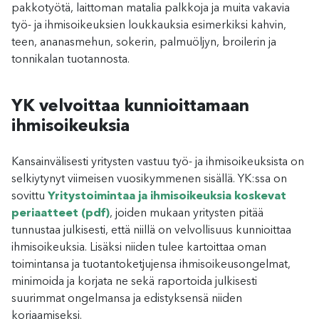
pakkotyötä, laittoman matalia palkkoja ja muita vakavia
työ- ja ihmisoikeuksien loukkauksia esimerkiksi kahvin,
teen, ananasmehun, sokerin, palmuöljyn, broilerin ja
tonnikalan tuotannosta.
YK velvoittaa kunnioittamaan
ihmisoikeuksia
Kansainvälisesti yritysten vastuu työ- ja ihmisoikeuksista on
selkiytynyt viimeisen vuosikymmenen sisällä. YK:ssa on
sovittu
Yritystoimintaa ja ihmisoikeuksia koskevat
periaatteet (pdf)
, joiden mukaan yritysten pitää
tunnustaa julkisesti, että niillä on velvollisuus kunnioittaa
ihmisoikeuksia. Lisäksi niiden tulee kartoittaa oman
toimintansa ja tuotantoketjujensa ihmisoikeusongelmat,
minimoida ja korjata ne sekä raportoida julkisesti
suurimmat ongelmansa ja edistyksensä niiden
korjaamiseksi.