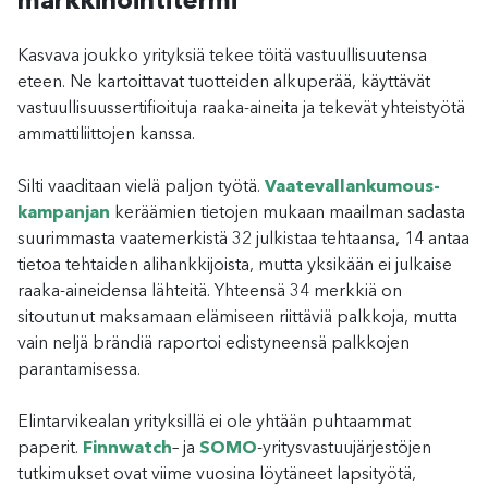
markkinointitermi
Kasvava joukko yrityksiä tekee töitä vastuullisuutensa
eteen. Ne kartoittavat tuotteiden alkuperää, käyttävät
vastuullisuussertifioituja raaka-aineita ja tekevät yhteistyötä
ammattiliittojen kanssa.
Silti vaaditaan vielä paljon työtä.
Vaatevallankumous-
kampanjan
keräämien tietojen mukaan maailman sadasta
suurimmasta vaatemerkistä 32 julkistaa tehtaansa, 14 antaa
tietoa tehtaiden alihankkijoista, mutta yksikään ei julkaise
raaka-aineidensa lähteitä. Yhteensä 34 merkkiä on
sitoutunut maksamaan elämiseen riittäviä palkkoja, mutta
vain neljä brändiä raportoi edistyneensä palkkojen
parantamisessa.
Elintarvikealan yrityksillä ei ole yhtään puhtaammat
paperit.
Finnwatch
– ja
SOMO
-yritysvastuujärjestöjen
tutkimukset ovat viime vuosina löytäneet lapsityötä,