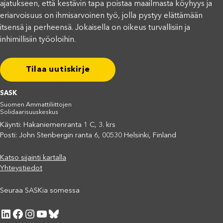
ajatukseen, että kestävin tapa poistaa maailmasta köyhyys ja
eriarvoisuus on ihmisarvoinen työ, jolla pystyy elättämään
itsensä ja perheensä. Jokaisella on oikeus turvallisiin ja
inhimillisiin työoloihin.
Tilaa uutiskirje
SASK
Suomen Ammattiliittojen
Solidaarisuuskeskus
Käynti: Hakaniemenranta 1 C, 3. krs
Posti: John Stenbergin ranta 6, 00530 Helsinki, Finland
Katso sijainti kartalla
Yhteystiedot
Seuraa SASKia somessa
LinkedIn
Facebook
Instagram
YouTube
Bluesky