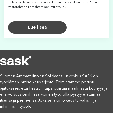
Tällä viikolla vietetään vaatevallankumousviikkoa Rana Plazan
vaatetehtaan romahtamisen muistoksi.
Lue lisää
Suomen Ammattiliittojen Solidaarisuuskeskus SASK on
työelämän ihmisoikeusjärjestö. Toimintamme perustuu
ajatukseen, että kestävin tapa poistaa maailmasta köyhyys ja
eriarvoisuus on ihmisarvoinen työ, jolla pystyy elättämään
itsensä ja perheensä. Jokaisella on oikeus turvallisiin ja
inhimillisiin työoloihin.