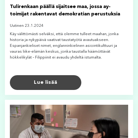
Tulirenkaan päällä sijaitsee maa, jossa ay-
toimijat rakentavat demokratian perustuksia
Uutinen 23.1.2024
Käy välittömästi selväksi, että olemme tulleet maahan, jonka
historia ja nykypäivä vaativat taustatyötä avautuakseen.
Espanjankieliset nimet, englanninkielinen asiointikulttuuri ja
vauras liike-elämän keskus, jonka taustalla häämöttävät
hökkelikylät – Filippiinit ei avaudu yhdeltä istumalta.
Lue lisää