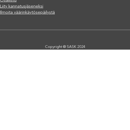
Osallistu
Liity kannatusjäseneksi
Ilmoita väärinkäytösepäilystä
Copyright @ SASK 2024