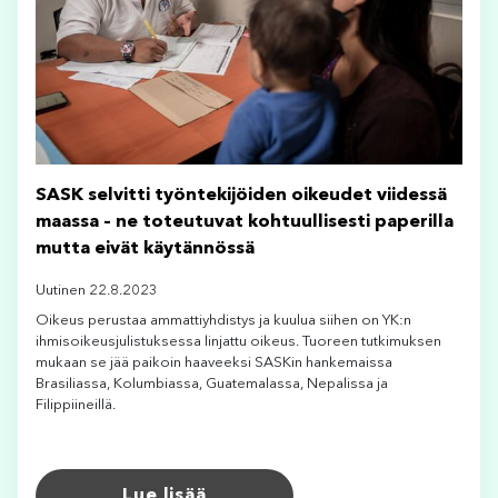
SASK selvitti työntekijöiden oikeudet viidessä
maassa – ne toteutuvat kohtuullisesti paperilla
mutta eivät käytännössä
Uutinen 22.8.2023
Oikeus perustaa ammattiyhdistys ja kuulua siihen on YK:n
ihmisoikeusjulistuksessa linjattu oikeus. Tuoreen tutkimuksen
mukaan se jää paikoin haaveeksi SASKin hankemaissa
Brasiliassa, Kolumbiassa, Guatemalassa, Nepalissa ja
Filippiineillä.
Lue lisää