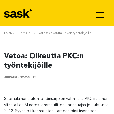
Hyppää sisältöön
Etusivu
artikkeli
Vetoa: Oikeutta PKC:n työntekijöille
Vetoa: Oikeutta PKC:n
työntekijöille
Julkaistu
12.2.2013
Suomalainen auton johdinsarjojen valmistaja PKC irtisanoi
yli sata Los Mineros -ammattiliiton kannattajaa joulukuussa
2012. Syynä oli kannattajien kampanjointi itsenäisen