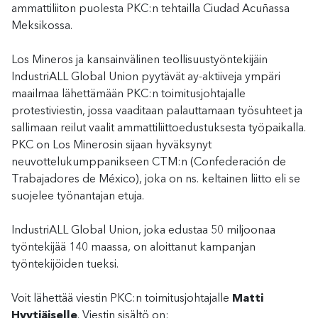
ammattiliiton puolesta PKC:n tehtailla Ciudad Acuñassa
Meksikossa.
Los Mineros ja kansainvälinen teollisuustyöntekijäin
IndustriALL Global Union pyytävät ay-aktiiveja ympäri
maailmaa lähettämään PKC:n toimitusjohtajalle
protestiviestin, jossa vaaditaan palauttamaan työsuhteet ja
sallimaan reilut vaalit ammattiliittoedustuksesta työpaikalla.
PKC on Los Minerosin sijaan hyväksynyt
neuvottelukumppanikseen CTM:n (Confederación de
Trabajadores de México), joka on ns. keltainen liitto eli se
suojelee työnantajan etuja.
IndustriALL Global Union, joka edustaa 50 miljoonaa
työntekijää 140 maassa, on aloittanut kampanjan
työntekijöiden tueksi.
Voit lähettää viestin PKC:n toimitusjohtajalle
Matti
Hyytiäiselle
. Viestin sisältö on: