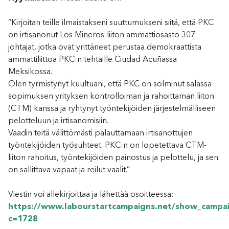
”Kirjoitan teille ilmaistakseni suuttumukseni siitä, että PKC
on irtisanonut Los Mineros-liiton ammattiosasto 307
johtajat, jotka ovat yrittäneet perustaa demokraattista
ammattiliittoa PKC:n tehtaille Ciudad Acuñassa
Meksikossa.
Olen tyrmistynyt kuultuani, että PKC on solminut salassa
sopimuksen yrityksen kontrolloiman ja rahoittaman liiton
(CTM) kanssa ja ryhtynyt työntekijöiden järjestelmälliseen
pelotteluun ja irtisanomisiin.
Vaadin teitä välittömästi palauttamaan irtisanottujen
työntekijöiden työsuhteet. PKC:n on lopetettava CTM-
liiton rahoitus, työntekijöiden painostus ja pelottelu, ja sen
on sallittava vapaat ja reilut vaalit.”
Viestin voi allekirjoittaa ja lähettää osoitteessa:
https://www.labourstartcampaigns.net/show_campai
c=1728