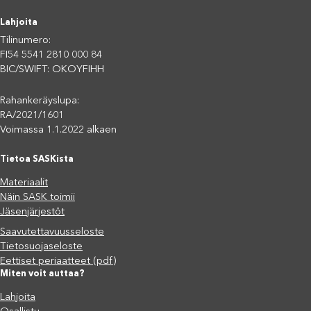
Lahjoita
Tilinumero:
FI54 5541 2810 000 84
BIC/SWIFT: OKOYFIHH
Rahankeräyslupa:
RA/2021/1601
Voimassa 1.1.2022 alkaen
Tietoa SASKista
Materiaalit
Näin SASK toimii
Jäsenjärjestöt
Saavutettavuusseloste
Tietosuojaseloste
Eettiset periaatteet (pdf)
Miten voit auttaa?
Lahjoita