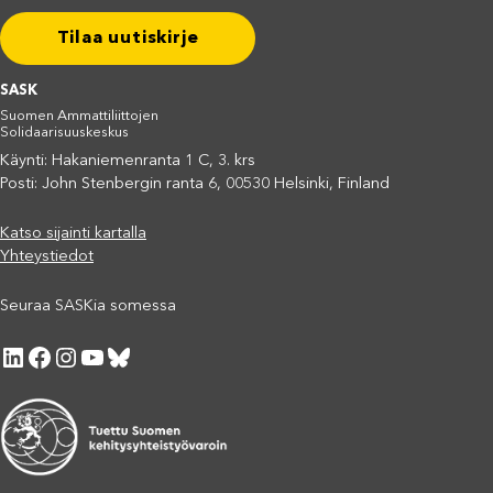
Tilaa uutiskirje
SASK
Suomen Ammattiliittojen
Solidaarisuuskeskus
Käynti: Hakaniemenranta 1 C, 3. krs
Posti: John Stenbergin ranta 6, 00530 Helsinki, Finland
Katso sijainti kartalla
Yhteystiedot
Seuraa SASKia somessa
LinkedIn
Facebook
Instagram
YouTube
Bluesky