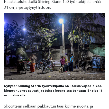
Haastatteluhetkellä Shining Starin 150 työntekijästä enää
31 on järjestäytynyt liittoon.
Nykyään Shining Starin työntekijöillä on iltaisin vapaa-aikaa.
Monet nuoret asuvat jaetuissa huoneissa tehtaan läheisellä
asuinalueella.
Skootterin selkään pakkautuu taas kolme nuorta, ja