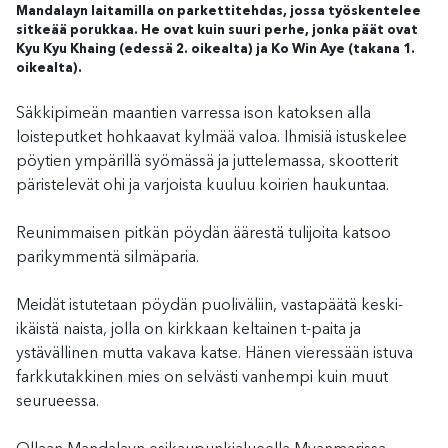
Mandalayn laitamilla on parkettitehdas, jossa työskentelee
sitkeää porukkaa. He ovat kuin suuri perhe, jonka päät ovat
Kyu Kyu Khaing (edessä 2. oikealta) ja Ko Win Aye (takana 1.
oikealta).
Säkkipimeän maantien varressa ison katoksen alla
loisteputket hohkaavat kylmää valoa. Ihmisiä istuskelee
pöytien ympärillä syömässä ja juttelemassa, skootterit
päristelevät ohi ja varjoista kuuluu koirien haukuntaa.
Reunimmaisen pitkän pöydän äärestä tulijoita katsoo
parikymmentä silmäparia.
Meidät istutetaan pöydän puoliväliin, vastapäätä keski-
ikäistä naista, jolla on kirkkaan keltainen t-paita ja
ystävällinen mutta vakava katse. Hänen vieressään istuva
farkkutakkinen mies on selvästi vanhempi kuin muut
seurueessa.