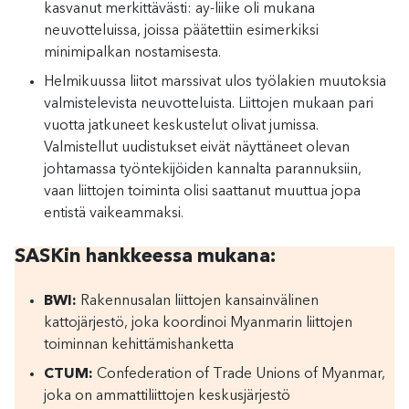
kasvanut merkittävästi: ay-liike oli mukana
neuvotteluissa, joissa päätettiin esimerkiksi
minimipalkan nostamisesta.
Helmikuussa liitot marssivat ulos työlakien muutoksia
valmistelevista neuvotteluista. Liittojen mukaan pari
vuotta jatkuneet keskustelut olivat jumissa.
Valmistellut uudistukset eivät näyttäneet olevan
johtamassa työntekijöiden kannalta parannuksiin,
vaan liittojen toiminta olisi saattanut muuttua jopa
entistä vaikeammaksi.
SASKin hankkeessa mukana:
BWI:
Rakennusalan liittojen kansainvälinen
kattojärjestö, joka koordinoi Myanmarin liittojen
toiminnan kehittämishanketta
CTUM:
Confederation of Trade Unions of Myanmar,
joka on ammattiliittojen keskusjärjestö