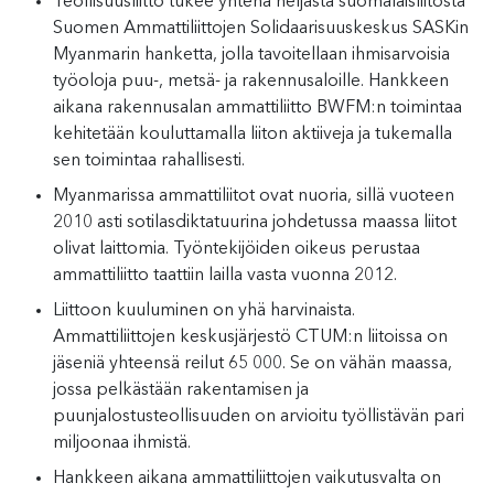
Teollisuusliitto tukee yhtenä neljästä suomalaisliitosta
Suomen Ammattiliittojen Solidaarisuuskeskus SASKin
Myanmarin hanketta, jolla tavoitellaan ihmisarvoisia
työoloja puu-, metsä- ja rakennusaloille. Hankkeen
aikana rakennusalan ammattiliitto BWFM:n toimintaa
kehitetään kouluttamalla liiton aktiiveja ja tukemalla
sen toimintaa rahallisesti.
Myanmarissa ammattiliitot ovat nuoria, sillä vuoteen
2010 asti sotilasdiktatuurina johdetussa maassa liitot
olivat laittomia. Työntekijöiden oikeus perustaa
ammattiliitto taattiin lailla vasta vuonna 2012.
Liittoon kuuluminen on yhä harvinaista.
Ammattiliittojen keskusjärjestö CTUM:n liitoissa on
jäseniä yhteensä reilut 65 000. Se on vähän maassa,
jossa pelkästään rakentamisen ja
puunjalostusteollisuuden on arvioitu työllistävän pari
miljoonaa ihmistä.
Hankkeen aikana ammattiliittojen vaikutusvalta on