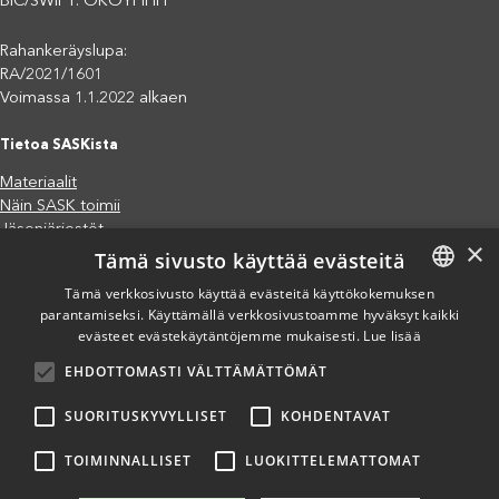
BIC/SWIFT: OKOYFIHH
Rahankeräyslupa:
RA/2021/1601
Voimassa 1.1.2022 alkaen
Tietoa SASKista
Materiaalit
Näin SASK toimii
Jäsenjärjestöt
×
Tämä sivusto käyttää evästeitä
Saavutettavuusseloste
Tietosuojaseloste
Tämä verkkosivusto käyttää evästeitä käyttökokemuksen
Eettiset periaatteet (pdf)
parantamiseksi. Käyttämällä verkkosivustoamme hyväksyt kaikki
FINNISH
Miten voit auttaa?
evästeet evästekäytäntöjemme mukaisesti.
Lue lisää
ENGLISH
Lahjoita
EHDOTTOMASTI VÄLTTÄMÄTTÖMÄT
SPANISH
Osallistu
Liity kannatusjäseneksi
SUORITUSKYVYLLISET
KOHDENTAVAT
Ilmoita väärinkäytösepäilystä
TOIMINNALLISET
LUOKITTELEMATTOMAT