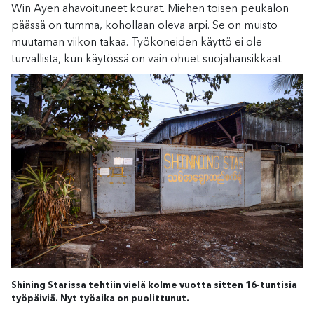
Win Ayen ahavoituneet kourat. Miehen toisen peukalon
päässä on tumma, kohollaan oleva arpi. Se on muisto
muutaman viikon takaa. Työkoneiden käyttö ei ole
turvallista, kun käytössä on vain ohuet suojahansikkaat.
Shining Starissa tehtiin vielä kolme vuotta sitten 16-tuntisia
työpäiviä. Nyt työaika on puolittunut.