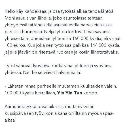
Kello käy kahdeksaa, ja osa tytöistä alkaa tehdä lähtöä.
Moni asuu aivan lähellä, joko asuntolassa tehtaan
yhteydessä tai läheisellä asuinalueella harvaseinäisissä,
pienissä huoneissa. Neljä tyttöä kertovat maksavansa
yhteisestä huoneestaan yhteensä 160 000 kyatia, eli vajaat
100 euroa. Kun jokainen tyttö saa palkkaa 144 000 kyatia,
jäljelle jäävän on riitettävä ruokaan ja kotiin lähetettäväksi.
Tytöt sanovat lyövänsä ruokarahat yhteen ja syövänsä
yhdessä. Niin he selviävät halvimmalla.
– Lähetän rahaa perheelle muutaman kuukauden välein,
100 000 kyatia kerrallaan,
Yin Yin Tun
kertoo.
Aamuherätykset ovat aikaisia, mutta nykyään
kuusipäiväisen työviikon aikana on iltaisin myös vapaa-
aikaa.