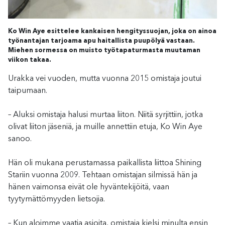
Ko Win Aye esittelee kankaisen hengityssuojan, joka on ainoa
työnantajan tarjoama apu haitallista puupölyä vastaan.
Miehen sormessa on muisto työtapaturmasta muutaman
viikon takaa.
Urakka vei vuoden, mutta vuonna 2015 omistaja joutui
taipumaan.
– Aluksi omistaja halusi murtaa liiton. Niitä syrjittiin, jotka
olivat liiton jäseniä, ja muille annettiin etuja, Ko Win Aye
sanoo.
Hän oli mukana perustamassa paikallista liittoa Shining
Stariin vuonna 2009. Tehtaan omistajan silmissä hän ja
hänen vaimonsa eivät ole hyväntekijöitä, vaan
tyytymättömyyden lietsojia.
– Kun aloimme vaatia asioita, omistaja kielsi minulta ensin