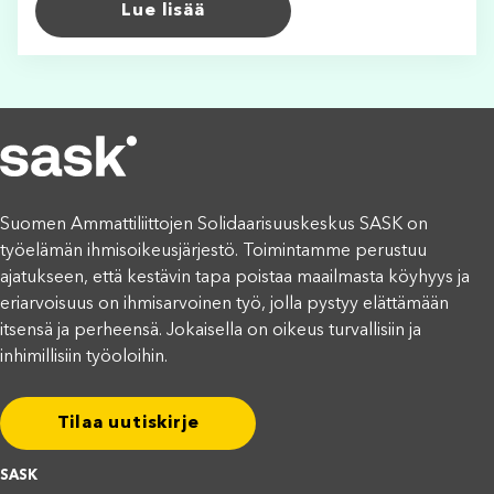
Lue lisää
Suomen Ammattiliittojen Solidaarisuuskeskus SASK on
työelämän ihmisoikeusjärjestö. Toimintamme perustuu
ajatukseen, että kestävin tapa poistaa maailmasta köyhyys ja
eriarvoisuus on ihmisarvoinen työ, jolla pystyy elättämään
itsensä ja perheensä. Jokaisella on oikeus turvallisiin ja
inhimillisiin työoloihin.
Tilaa uutiskirje
SASK