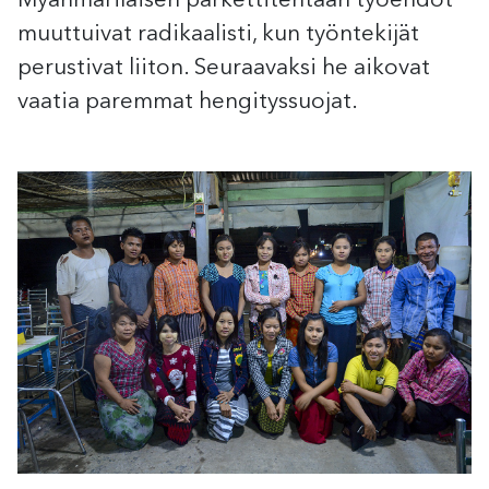
Myanmarilaisen parkettitehtaan työehdot
muuttuivat radikaalisti, kun työntekijät
perustivat liiton. Seuraavaksi he aikovat
vaatia paremmat hengityssuojat.