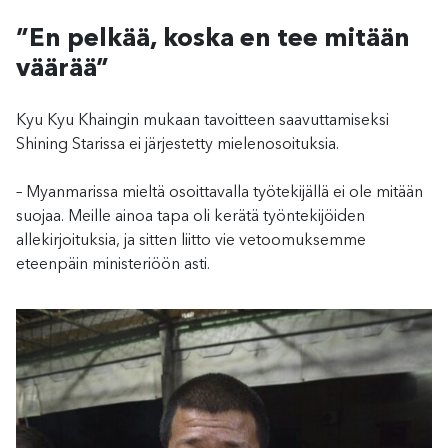
”En pelkää, koska en tee mitään
väärää”
Kyu Kyu Khaingin mukaan tavoitteen saavuttamiseksi
Shining Starissa ei järjestetty mielenosoituksia.
– Myanmarissa mieltä osoittavalla työtekijällä ei ole mitään
suojaa. Meille ainoa tapa oli kerätä työntekijöiden
allekirjoituksia, ja sitten liitto vie vetoomuksemme
eteenpäin ministeriöön asti.