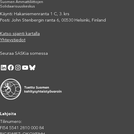
Suomen Ammattiliittojen
Solidaarisuuskeskus
Käynti: Hakaniemenranta 1 C, 3. krs
Posti: John Stenbergin ranta 6, 00530 Helsinki, Finland
Katso sijainti kartalla
Yhteystiedot
Seuraa SASKia somessa
LinkedIn
Facebook
Instagram
YouTube
Bluesky
Lahjoita
Tilinumero:
FI54 5541 2810 000 84