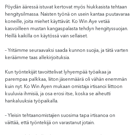
Pöydän ääressä istuvat kertovat myös hiukkasista tehtaan
hengitysilmassa. Naisten työnä on usein kantaa puutavaraa
koneille, joita miehet käyttävät. Ko Win Aye vetää
kasvoilleen mustan kangaspalasta tehdyn hengityssuojan.
Heillä kaikilla on käytössä vain sellaiset.
– Yritämme seuraavaksi saada kunnon suojia, ja tätä varten
keräämme taas allekirjoituksia.
Kun työntekijät tavoittelivat lyhyempää työaikaa ja
parempaa palkkaa, liiton jäsenmäärä oli vähän enemmän
kuin nyt. Ko Win Ayen mukaan omistaja irtisanoi liittoon
kuuluvia ihmisiä, ja osa erosi itse, koska se aiheutti
hankaluuksia työpaikalla.
– Yleisin tehtaanomistajien suosima tapa irtisanoa on
väittää, että työntekijä on varastanut jotain.