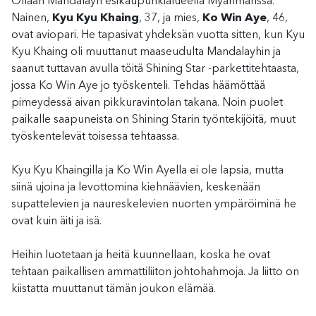
Ollaan Mandalayn esikaupunkialueella Myanmarissa.
Nainen,
Kyu Kyu Khaing
, 37, ja mies,
Ko Win Aye
, 46,
ovat aviopari. He tapasivat yhdeksän vuotta sitten, kun Kyu
Kyu Khaing oli muuttanut maaseudulta Mandalayhin ja
saanut tuttavan avulla töitä Shining Star -parkettitehtaasta,
jossa Ko Win Aye jo työskenteli. Tehdas häämöttää
pimeydessä aivan pikkuravintolan takana. Noin puolet
paikalle saapuneista on Shining Starin työntekijöitä, muut
työskentelevät toisessa tehtaassa.
Kyu Kyu Khaingilla ja Ko Win Ayella ei ole lapsia, mutta
siinä ujoina ja levottomina kiehnäävien, keskenään
supattelevien ja naureskelevien nuorten ympäröiminä he
ovat kuin äiti ja isä.
Heihin luotetaan ja heitä kuunnellaan, koska he ovat
tehtaan paikallisen ammattiliiton johtohahmoja. Ja liitto on
kiistatta muuttanut tämän joukon elämää.