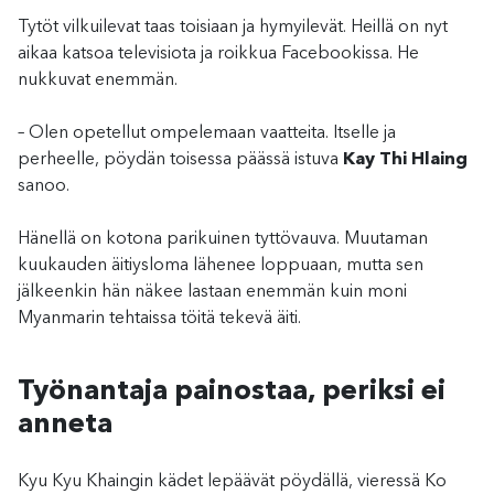
Tytöt vilkuilevat taas toisiaan ja hymyilevät. Heillä on nyt
aikaa katsoa televisiota ja roikkua Facebookissa. He
nukkuvat enemmän.
– Olen opetellut ompelemaan vaatteita. Itselle ja
perheelle, pöydän toisessa päässä istuva
Kay Thi Hlaing
sanoo.
Hänellä on kotona parikuinen tyttövauva. Muutaman
kuukauden äitiysloma lähenee loppuaan, mutta sen
jälkeenkin hän näkee lastaan enemmän kuin moni
Myanmarin tehtaissa töitä tekevä äiti.
Työnantaja painostaa, periksi ei
anneta
Kyu Kyu Khaingin kädet lepäävät pöydällä, vieressä Ko