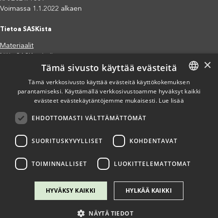
Voimassa 1.1.2022 alkaen
Tietoa SASKista
Materiaalit
Näin SASK toimii
×
Tämä sivusto käyttää evästeitä
Jäsenjärjestöt
Saavutettavuusseloste
Tämä verkkosivusto käyttää evästeitä käyttökokemuksen
parantamiseksi. Käyttämällä verkkosivustoamme hyväksyt kaikki
FINNISH
Tietosuojaseloste
evästeet evästekäytäntöjemme mukaisesti.
Lue lisää
Eettiset periaatteet (pdf)
ENGLISH
Miten voit auttaa?
EHDOTTOMASTI VÄLTTÄMÄTTÖMÄT
SPANISH
Lahjoita
Osallistu
SUORITUSKYVYLLISET
KOHDENTAVAT
Liity kannatusjäseneksi
Ilmoita väärinkäytösepäilystä
TOIMINNALLISET
LUOKITTELEMATTOMAT
HYVÄKSY KAIKKI
HYLKÄÄ KAIKKI
NÄYTÄ TIEDOT
Copyright @ SASK 2024