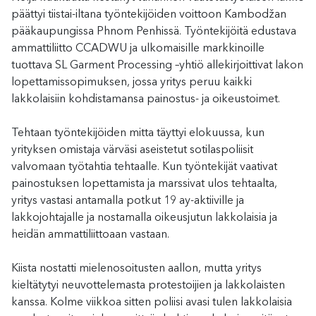
päättyi tiistai-iltana työntekijöiden voittoon Kambodžan
pääkaupungissa Phnom Penhissä. Työntekijöitä edustava
ammattiliitto CCADWU ja ulkomaisille markkinoille
tuottava SL Garment Processing –yhtiö allekirjoittivat lakon
lopettamissopimuksen, jossa yritys peruu kaikki
lakkolaisiin kohdistamansa painostus- ja oikeustoimet.
Tehtaan työntekijöiden mitta täyttyi elokuussa, kun
yrityksen omistaja värväsi aseistetut sotilaspoliisit
valvomaan työtahtia tehtaalle. Kun työntekijät vaativat
painostuksen lopettamista ja marssivat ulos tehtaalta,
yritys vastasi antamalla potkut 19 ay-aktiiville ja
lakkojohtajalle ja nostamalla oikeusjutun lakkolaisia ja
heidän ammattiliittoaan vastaan.
Kiista nostatti mielenosoitusten aallon, mutta yritys
kieltätytyi neuvottelemasta protestoijien ja lakkolaisten
kanssa. Kolme viikkoa sitten poliisi avasi tulen lakkolaisia