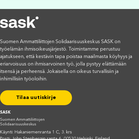
Suomen Ammattiliittojen Solidaarisuuskeskus SASK on
työelämän ihmisoikeusjärjestö. Toimintamme perustuu
ajatukseen, että kestävin tapa poistaa maailmasta köyhyys ja
eriarvoisuus on ihmisarvoinen työ, jolla pystyy elättämään
itsensä ja perheensä. Jokaisella on oikeus turvallisiin ja
inhimillisiin työoloihin.
Tilaa uutiskirje
SASK
Suomen Ammattiliittojen
Solidaarisuuskeskus
Käynti: Hakaniemenranta 1 C, 3. krs
Posti: John Stenbergin ranta 6, 00530 Helsinki, Finland