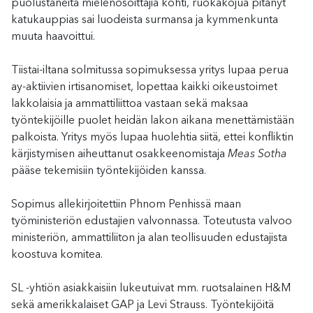
puolustaneita mielenosoittajia kohti, ruokakojua pitänyt
katukauppias sai luodeista surmansa ja kymmenkunta
muuta haavoittui.
Tiistai-iltana solmitussa sopimuksessa yritys lupaa perua
ay-aktiivien irtisanomiset, lopettaa kaikki oikeustoimet
lakkolaisia ja ammattiliittoa vastaan sekä maksaa
työntekijöille puolet heidän lakon aikana menettämistään
palkoista. Yritys myös lupaa huolehtia siitä, ettei konfliktin
kärjistymisen aiheuttanut osakkeenomistaja
Meas Sotha
pääse tekemisiin työntekijöiden kanssa.
Sopimus allekirjoitettiin Phnom Penhissä maan
työministeriön edustajien valvonnassa. Toteutusta valvoo
ministeriön, ammattiliiton ja alan teollisuuden edustajista
koostuva komitea.
SL -yhtiön asiakkaisiin lukeutuivat mm. ruotsalainen H&M
sekä amerikkalaiset GAP ja Levi Strauss. Työntekijöitä