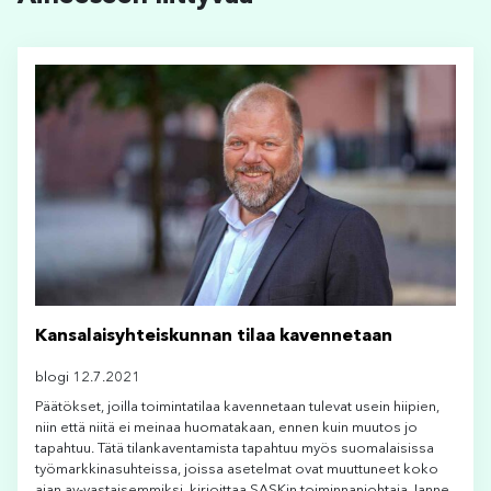
Kansalaisyhteiskunnan tilaa kavennetaan
blogi 12.7.2021
Päätökset, joilla toimintatilaa kavennetaan tulevat usein hiipien,
niin että niitä ei meinaa huomatakaan, ennen kuin muutos jo
tapahtuu. Tätä tilankaventamista tapahtuu myös suomalaisissa
työmarkkinasuhteissa, joissa asetelmat ovat muuttuneet koko
ajan ay-vastaisemmiksi, kirjoittaa SASKin toiminnanjohtaja Janne