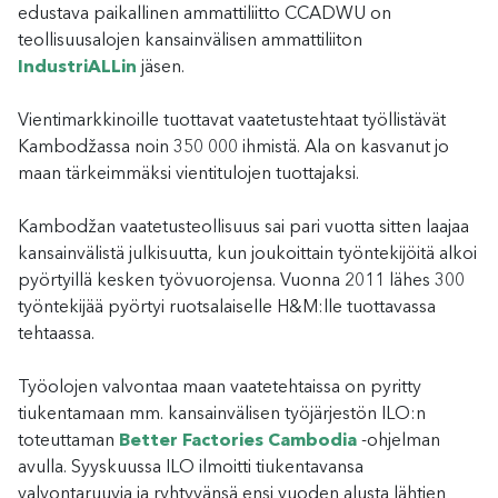
edustava paikallinen ammattiliitto CCADWU on
teollisuusalojen kansainvälisen ammattiliiton
IndustriALLin
jäsen.
Vientimarkkinoille tuottavat vaatetustehtaat työllistävät
Kambodžassa noin 350 000 ihmistä. Ala on kasvanut jo
maan tärkeimmäksi vientitulojen tuottajaksi.
Kambodžan vaatetusteollisuus sai pari vuotta sitten laajaa
kansainvälistä julkisuutta, kun joukoittain työntekijöitä alkoi
pyörtyillä kesken työvuorojensa. Vuonna 2011 lähes 300
työntekijää pyörtyi ruotsalaiselle H&M:lle tuottavassa
tehtaassa.
Työolojen valvontaa maan vaatetehtaissa on pyritty
tiukentamaan mm. kansainvälisen työjärjestön ILO:n
toteuttaman
Better Factories Cambodia
-ohjelman
avulla. Syyskuussa ILO ilmoitti tiukentavansa
valvontaruuvia ja ryhtyvänsä ensi vuoden alusta lähtien