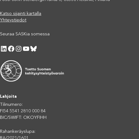
Katso sijainti kartalla
Yhteystiedot
Seuraa SASKia somessa
LinkedIn
Facebook
Instagram
YouTube
Bluesky
Lahjoita
Tilinumero:
FI54 5541 2810 000 84
BIC/SWIFT: OKOYFIHH
Rahankeräyslupa:
RA/2021/1601