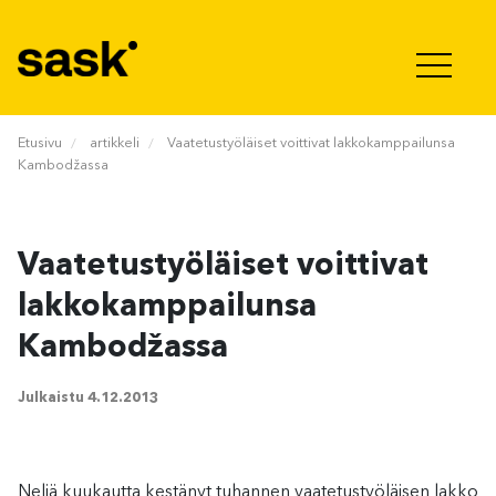
Hyppää sisältöön
Etusivu
artikkeli
Vaatetustyöläiset voittivat lakkokamppailunsa
Kambodžassa
Vaatetustyöläiset voittivat
lakkokamppailunsa
Kambodžassa
Julkaistu
4.12.2013
Neljä kuukautta kestänyt tuhannen vaatetustyöläisen lakko