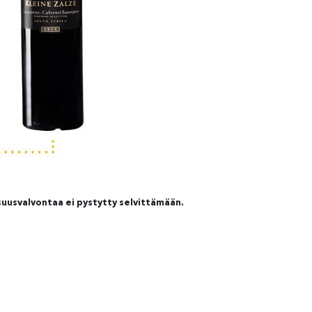
suusvalvontaa ei pystytty selvittämään.