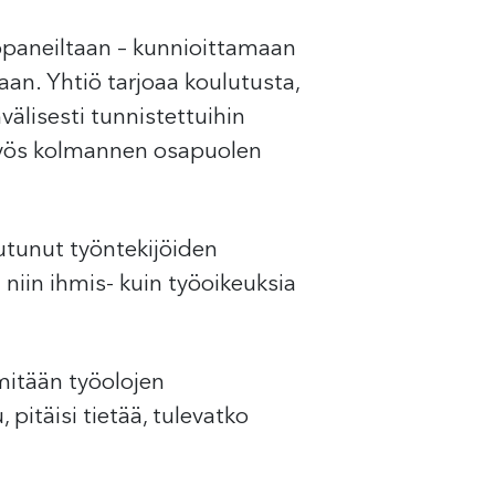
ppaneiltaan – kunnioittamaan
aan. Yhtiö tarjoaa koulutusta,
välisesti tunnistettuihin
ä myös kolmannen osapuolen
outunut työntekijöiden
a niin ihmis- kuin työoikeuksia
 mitään työolojen
pitäisi tietää, tulevatko