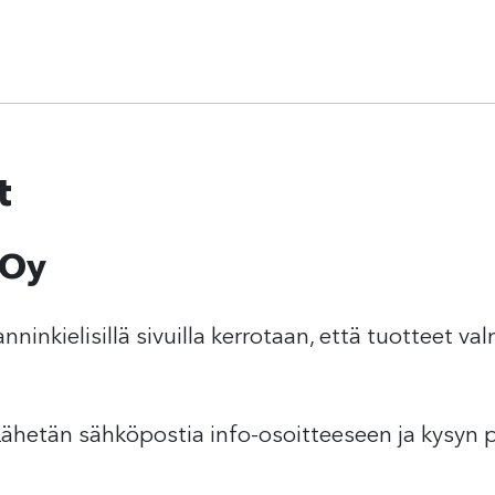
t
 Oy
nninkielisillä sivuilla kerrotaan, että tuotteet v
ähetän sähköpostia info-osoitteeseen ja kysyn 