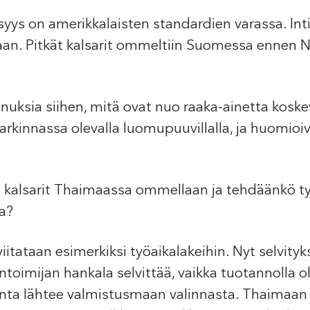
isyys on amerikkalaisten standardien varassa. In
llaan. Pitkät kalsarit ommeltiin Suomessa ennen 
uksia siihen, mitä ovat nuo raaka-ainetta koske
t harkinnassa olevalla luomupuuvillalla, ja huomi
 kalsarit Thaimaassa ommellaan ja tehdäänkö ty
a?
iitataan esimerkiksi työaikalakeihin. Nyt selvit
ntoimijan hankala selvittää, vaikka tuotannolla ol
nta lähtee valmistusmaan valinnasta. Thaimaan 