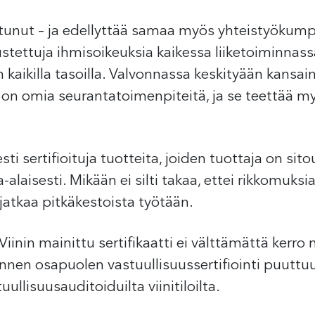
tunut – ja edellyttää samaa myös yhteistyökum
ustettuja ihmisoikeuksia kaikessa liiketoiminnass
 kaikilla tasoilla. Valvonnassa keskityään kansain
olla on omia seurantatoimenpiteitä, ja se teettä
ti sertifioituja tuotteita, joiden tuottaja on sit
alaisesti. Mikään ei silti takaa, ettei rikkomuksi
jatkaa pitkäkestoista työtään.
Viinin mainittu sertifikaatti ei välttämättä kerro
nen osapuolen vastuullisuussertifiointi puuttuu, 
uullisuusauditoiduilta viinitiloilta.