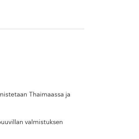
almistetaan Thaimaassa ja
puuvillan valmistuksen