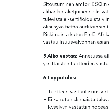
Sitoutuminen am­fori BSCI:n ee
alihankintaketjuineen olisivat
tulevista ei-sertifioiduista vi
olisi hyvä tietää auditoinnin 
Riskimaista kuten Etelä-Afrika
vastuullisuusvalvonnan asian
5 Alko vastaa:
Annetussa aika
yksittäisten tuotteiden vast
6 Lopputulos:
− Tuotteen vastuullisuus­sert
− Ei kerrota riskimaista tule
+ Kyselyyn vastattiin nopeast