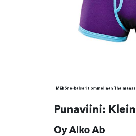
Mähöne-kalsarit ommellaan Thaimaassa j
Punaviini: Klei
Oy Alko Ab