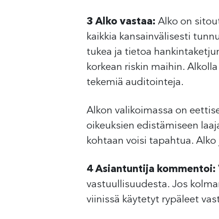
3 Alko vastaa:
Alko on sitou
kaikkia kansainvälisesti tunn
tukea ja tietoa hankintaketjun
korkean riskin maihin. ​​Alk
tekemiä auditointeja.
Alkon valikoimassa on eettises
oikeuksien edistämiseen laaja-
kohtaan voisi tapahtua. Alko 
4 Asiantuntija kommentoi:
vastuullisuudesta. Jos kolman
viinissä käytetyt rypäleet vast