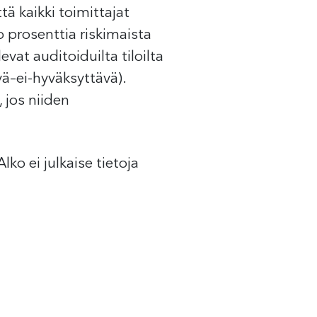
tä kaikki toimittajat
o prosenttia riskimaista
evat auditoiduilta tiloilta
yvä–ei-hyväksyttävä).
, jos niiden
lko ei julkaise tietoja