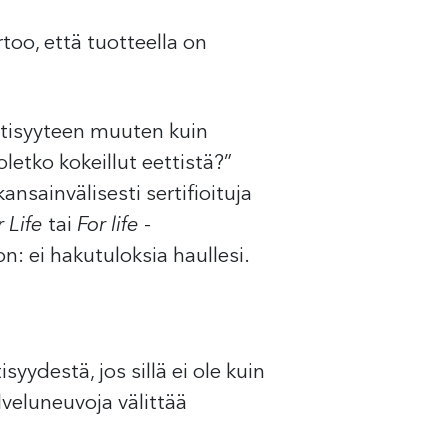
oo, että tuotteella on
ettisyyteen muuten kuin
letko kokeillut eettistä?”
sainvälisesti sertifioituja
r Life
tai
For life
-
on: ei hakutuloksia haullesi.
yydestä, jos sillä ei ole kuin
lveluneuvoja välittää