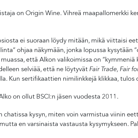
staja on Origin Wine. Vihreä maapallomerkki kert
osiosta ei suoraan löydy mitään, mikä viittaisi e
linta” ohjaa näkymään, jonka lopussa kysytään ”o
muassa, että Alkon valikoimissa on ”kymmeniä kan
delleen selviää, että ne löytyvät
Fair Trade, Fair fo
a. Kun sertifikaattien nimilinkkejä klikkaa, tulos 
 Alko on ollut BSCI:n jäsen vuodesta 2011.
chatissa kysyn, miten voin varmistua viinin eettis
a, mutta en varsinaista vastausta kysymykseen. Pa