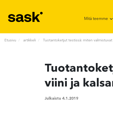
Hyppää sisältöön
Mitä teemme
Etusivu
artikkeli
Tuotantoketjut testissä: miten valmistuvat vi
Tuotantoketj
viini ja kalsa
Julkaistu
4.1.2019