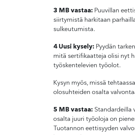
3 MB vastaa:
Puuvillan eett
siirtymistä harkitaan parhai
sulkeutumista.
4 Uusi kysely:
Pyydän tarkenn
mitä sertifikaatteja olisi ny
työskentelevien työolot.
Kysyn myös, missä tehtaassa
olosuhteiden osalta valvonta
5 MB vastaa:
Standardeilla v
osalta juuri työoloja on piene
Tuotannon eettisyyden valvo