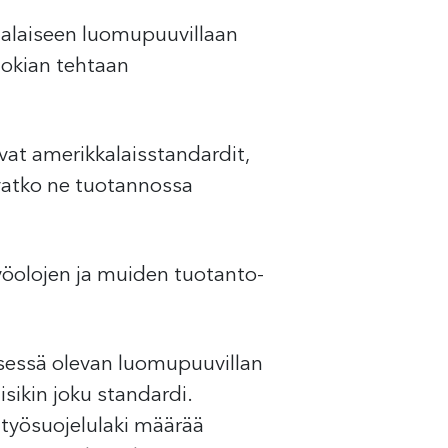
tialaiseen luomupuuvillaan
Nokian tehtaan
vat amerikkalaisstandardit,
oivatko ne tuotannossa
öolojen ja muiden tuotanto-
yksessä olevan luomupuuvillan
isikin joku standardi.
työsuojelulaki määrää