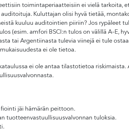
ttisiin toimintaperiaatteisiin ei vielä tarkoita, et
 auditoituja. Kuluttajan olisi hyvä tietää, montak
ineistä kuuluu auditointien piiriin? Jos rypäleet tul
tulos (esim. amfori BSCI:n tulos on välillä A–E, h
sta tai Argentiinasta tulevia viinejä ei tule ostaa
mukaisuudesta ei ole tietoa.
taulussa ei ole antaa tilastotietoa riskimaista. A
uullisuusvalvonnasta.
ifiointi jäi hämärän peittoon.
van tuotteenvastuullisuusvalvonnan tuloksia.
i.