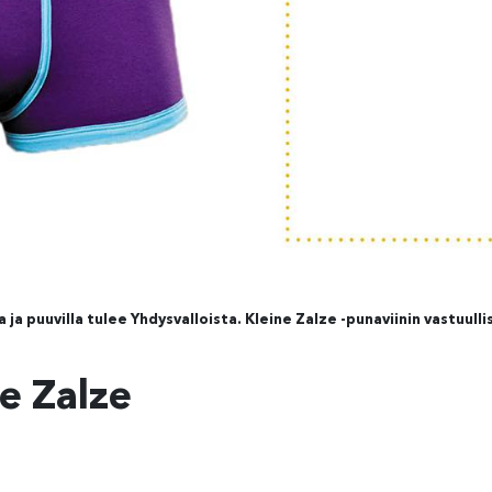
a puuvilla tulee Yhdysvalloista. Kleine Zalze -punaviinin vastuulli
ne Zalze