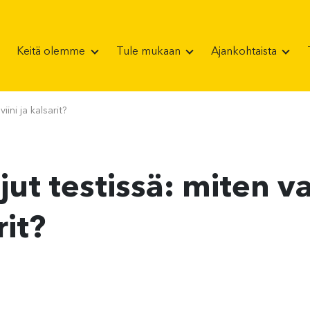
Keitä olemme
Tule mukaan
Ajankohtaista
ini ja kalsarit?
ut testissä: miten v
rit?