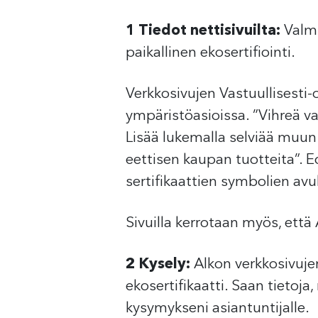
1 Tiedot nettisivuilta:
Valmi
paikallinen ekosertifiointi.
Verkkosivujen Vastuullisesti-
ympäristöasioissa. ”Vihreä va
Lisää lukemalla selviää muun 
eettisen kaupan tuotteita”. E
sertifikaattien symbolien avull
Sivuilla kerrotaan myös, että
2 Kysely:
Alkon verkkosivujen 
ekosertifikaatti. Saan tietoj
kysymykseni asiantuntijalle.