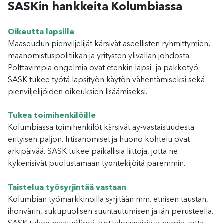
SASKin hankkeita Kolumbiassa
Oikeutta lapsille
Maaseudun pienviljelijät kärsivät aseellisten ryhmittymien,
maanomistuspolitiikan ja yritysten ylivallan johdosta.
Polttavimpia ongelmia ovat etenkin lapsi- ja pakkotyö.
SASK tukee työtä lapsityön käytön vähentämiseksi sekä
pienviljelijöiden oikeuksien lisäämiseksi.
Tukea toimihenkilöille
Kolumbiassa toimihenkilöt kärsivät ay-vastaisuudesta
erityisen paljon. Irtisanomiset ja huono kohtelu ovat
arkipäivää. SASK tukee paikallisia liittoja, jotta ne
kykenisivät puolustamaan työntekijöitä paremmin.
Taistelua työsyrjintää vastaan
Kolumbian työmarkkinoilla syrjitään mm. etnisen taustan,
ihonvärin, sukupuolisen suuntautumisen ja iän perusteella.