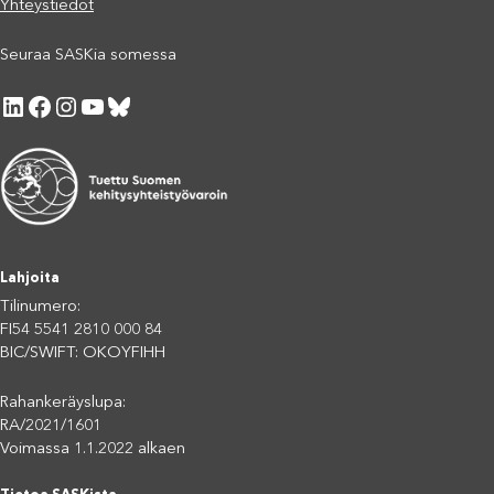
Yhteystiedot
Seuraa SASKia somessa
LinkedIn
Facebook
Instagram
YouTube
Bluesky
Lahjoita
Tilinumero:
FI54 5541 2810 000 84
BIC/SWIFT: OKOYFIHH
Rahankeräyslupa:
RA/2021/1601
Voimassa 1.1.2022 alkaen