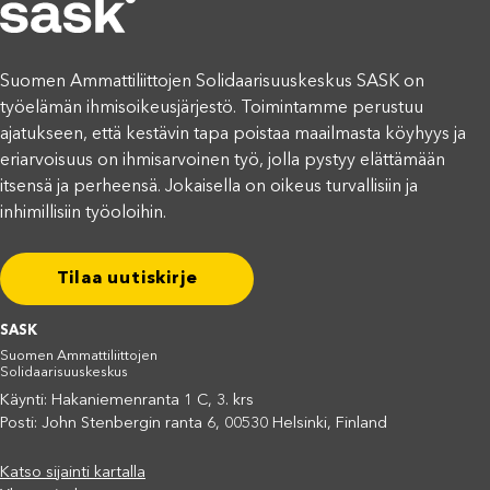
Suomen Ammattiliittojen Solidaarisuuskeskus SASK on
työelämän ihmisoikeusjärjestö. Toimintamme perustuu
ajatukseen, että kestävin tapa poistaa maailmasta köyhyys ja
eriarvoisuus on ihmisarvoinen työ, jolla pystyy elättämään
itsensä ja perheensä. Jokaisella on oikeus turvallisiin ja
inhimillisiin työoloihin.
Tilaa uutiskirje
SASK
Suomen Ammattiliittojen
Solidaarisuuskeskus
Käynti: Hakaniemenranta 1 C, 3. krs
Posti: John Stenbergin ranta 6, 00530 Helsinki, Finland
Katso sijainti kartalla