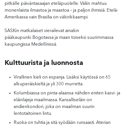
pitkälle päiväntasaajan eteläpuolelle. Väliin mahtuu
monenlaista ilmastoa ja maastoa – ja paljon ihmisiä. Etelä-
Amerikassa vain Brasilia on väkirikkaampi.
SASKin matkalaiset vierailevat ainakin
pääkaupunki Bogotassa ja maan toiseksi suurimmassa
kaupungissa Medellínissä.
Kulttuurista ja luonnosta
Virallinen kieli on espanja. Lisäksi käytössä on 65
alkuperäiskieltä ja yli 300 murretta.
Kolumbiassa on pinta-alaansa nähden eniten kasvi- ja
eläinlajeja maailmassa. Kansalliseläin on
andienkondori, joka on maailman suurin
lentotaitoinen lintu.
Ruoka on tuhtia ja sitä syödään runsaasti. Aterian