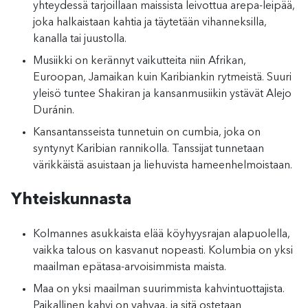
yhteydessä tarjoillaan maissista leivottua arepa-leipää,
joka halkaistaan kahtia ja täytetään vihanneksilla,
kanalla tai juustolla.
Musiikki on kerännyt vaikutteita niin Afrikan,
Euroopan, Jamaikan kuin Karibiankin rytmeistä. Suuri
yleisö tuntee Shakiran ja kansanmusiikin ystävät Alejo
Duránin.
Kansantansseista tunnetuin on cumbia, joka on
syntynyt Karibian rannikolla. Tanssijat tunnetaan
värikkäistä asuistaan ja liehuvista hameenhelmoistaan.
Yhteiskunnasta
Kolmannes asukkaista elää köyhyysrajan alapuolella,
vaikka talous on kasvanut nopeasti. Kolumbia on yksi
maailman epätasa-arvoisimmista maista.
Maa on yksi maailman suurimmista kahvintuottajista.
Paikallinen kahvi on vahvaa, ja sitä ostetaan