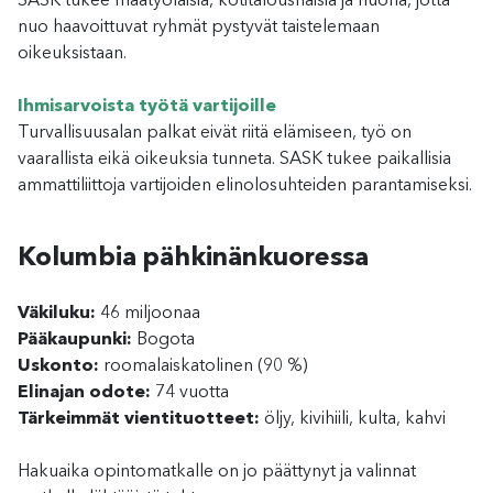
SASK tukee maatyöläisiä, kotitalousnaisia ja nuoria, jotta
nuo haavoittuvat ryhmät pystyvät taistelemaan
oikeuksistaan.
Ihmisarvoista työtä vartijoille
Turvallisuusalan palkat eivät riitä elämiseen, työ on
vaarallista eikä oikeuksia tunneta. SASK tukee paikallisia
ammattiliittoja vartijoiden elinolosuhteiden parantamiseksi.
Kolumbia pähkinänkuoressa
Väkiluku:
46 miljoonaa
Pääkaupunki:
Bogota
Uskonto:
roomalaiskatolinen (90 %)
Elinajan odote:
74 vuotta
Tärkeimmät vientituotteet:
öljy, kivihiili, kulta, kahvi
Hakuaika opintomatkalle on jo päättynyt ja valinnat