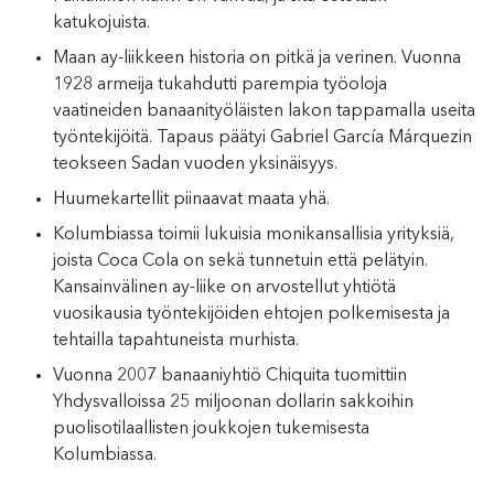
katukojuista.
Maan ay-liikkeen historia on pitkä ja verinen. Vuonna
1928 armeija tukahdutti parempia työoloja
vaatineiden banaanityöläisten lakon tappamalla useita
työntekijöitä. Tapaus päätyi Gabriel García Márquezin
teokseen Sadan vuoden yksinäisyys.
Huumekartellit piinaavat maata yhä.
Kolumbiassa toimii lukuisia monikansallisia yrityksiä,
joista Coca Cola on sekä tunnetuin että pelätyin.
Kansainvälinen ay-liike on arvostellut yhtiötä
vuosikausia työntekijöiden ehtojen polkemisesta ja
tehtailla tapahtuneista murhista.
Vuonna 2007 banaaniyhtiö Chiquita tuomittiin
Yhdysvalloissa 25 miljoonan dollarin sakkoihin
puolisotilaallisten joukkojen tukemisesta
Kolumbiassa.