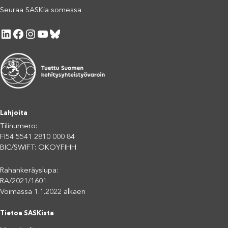
Seuraa SASKia somessa
LinkedIn
Facebook
Instagram
YouTube
Bluesky
Lahjoita
Tilinumero:
FI54 5541 2810 000 84
BIC/SWIFT: OKOYFIHH
Rahankeräyslupa:
RA/2021/1601
Voimassa 1.1.2022 alkaen
Tietoa SASKista