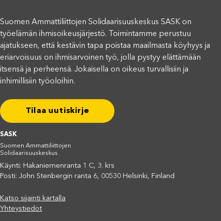
Suomen Ammattiliittojen Solidaarisuuskeskus SASK on
työelämän ihmisoikeusjärjestö. Toimintamme perustuu
ajatukseen, että kestävin tapa poistaa maailmasta köyhyys ja
eriarvoisuus on ihmisarvoinen työ, jolla pystyy elättämään
itsensä ja perheensä. Jokaisella on oikeus turvallisiin ja
inhimillisiin työoloihin.
Tilaa uutiskirje
SASK
Suomen Ammattiliittojen
Solidaarisuuskeskus
Käynti: Hakaniemenranta 1 C, 3. krs
Posti: John Stenbergin ranta 6, 00530 Helsinki, Finland
Katso sijainti kartalla
Yhteystiedot