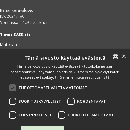
Rahankeräyslupa:
RA/2021/1601
Voimassa 1.1.2022 alkaen
Tietoa SASKista
Materiaalit
Näin SASK toimii
×
Tämä sivusto käyttää evästeitä
Jäsenjärjestöt
Saavutettavuusseloste
Tämä verkkosivusto käyttää evästeitä käyttökokemuksen
Tietosuojaseloste
parantamiseksi. Käyttämällä verkkosivustoamme hyväksyt kaikki
FINNISH
evästeet evästekäytäntöjemme mukaisesti.
Lue lisää
Eettiset periaatteet (pdf)
ENGLISH
Miten voit auttaa?
EHDOTTOMASTI VÄLTTÄMÄTTÖMÄT
SPANISH
Lahjoita
Osallistu
SUORITUSKYVYLLISET
KOHDENTAVAT
Liity kannatusjäseneksi
Ilmoita väärinkäytösepäilystä
TOIMINNALLISET
LUOKITTELEMATTOMAT