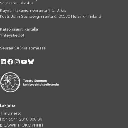
Solidaarisuuskeskus
Käynti: Hakaniemenranta 1 C, 3. krs
Posti: John Stenbergin ranta 6, 00530 Helsinki, Finland
Katso sijainti kartalla
Yhteystiedot
Seuraa SASKia somessa
LinkedIn
Facebook
Instagram
YouTube
Bluesky
Lahjoita
Tilinumero:
FI54 5541 2810 000 84
BIC/SWIFT: OKOYFIHH