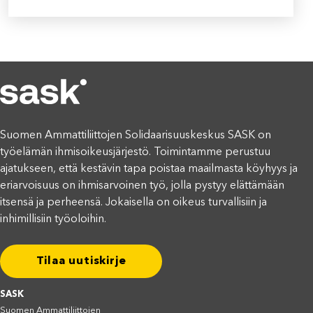
Suomen Ammattiliittojen Solidaarisuuskeskus SASK on
työelämän ihmisoikeusjärjestö. Toimintamme perustuu
ajatukseen, että kestävin tapa poistaa maailmasta köyhyys ja
eriarvoisuus on ihmisarvoinen työ, jolla pystyy elättämään
itsensä ja perheensä. Jokaisella on oikeus turvallisiin ja
inhimillisiin työoloihin.
Tilaa uutiskirje
SASK
Suomen Ammattiliittojen