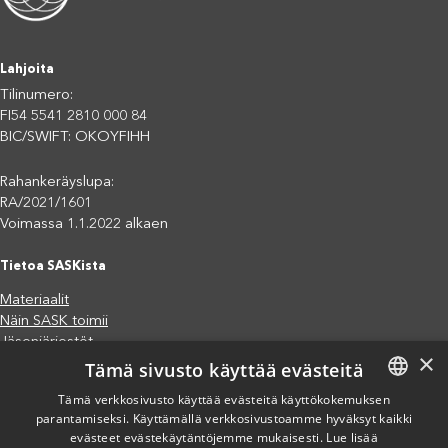
Lahjoita
Tilinumero:
FI54 5541 2810 000 84
BIC/SWIFT: OKOYFIHH
Rahankeräyslupa:
RA/2021/1601
Voimassa 1.1.2022 alkaen
Tietoa SASKista
Materiaalit
Näin SASK toimii
Jäsenjärjestöt
×
Tämä sivusto käyttää evästeitä
Saavutettavuusseloste
Tietosuojaseloste
Tämä verkkosivusto käyttää evästeitä käyttökokemuksen
Eettiset periaatteet (pdf)
parantamiseksi. Käyttämällä verkkosivustoamme hyväksyt kaikki
FINNISH
Miten voit auttaa?
evästeet evästekäytäntöjemme mukaisesti.
Lue lisää