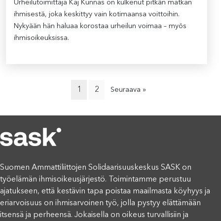
Urheilutoimittaja Kaj Kunnas on kulkenut pitkän matkan
ihmisestä, joka keskittyy vain kotimaansa voittoihin.
Nykyään hän haluaa korostaa urheilun voimaa – myös
ihmisoikeuksissa.
1
2
Seuraava »
Suomen Ammattiliittojen Solidaarisuuskeskus SASK on
työelämän ihmisoikeusjärjestö. Toimintamme perustuu
ajatukseen, että kestävin tapa poistaa maailmasta köyhyys ja
eriarvoisuus on ihmisarvoinen työ, jolla pystyy elättämään
itsensä ja perheensä. Jokaisella on oikeus turvallisiin ja