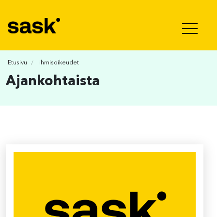
Hyppää sisältöön
Etusivu
ihmisoikeudet
Ajankohtaista