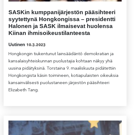
SASKin kumppanijärjestön pääsihteeri
syytettynä Hongkongissa – presidentti
Halonen ja SASK ilmaisevat huolensa
Kiinan ihmisoikeustilanteesta
Uutinen
10.3.2023
Hongkongin tiukentunut lainsäädäntö demokratian ja
kansalaisyhteiskunnan puolustajia kohtaan näkyy yhä
uusina pidätyksinä. Torstaina 9. maaliskuuta pidätettiin
Hongkongista käsin toimineen, kotiapulaisten oikeuksia
kansainvälisesti puolustaneen järjestön pääsihteeri
Elizabeth Tang.