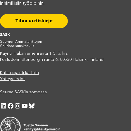
inhimillisiin työoloihin.
Tilaa uutiskirje
SASK
Suomen Ammattiliittojen
Solidaarisuuskeskus
Käynti: Hakaniemenranta 1 C, 3. krs
Posti: John Stenbergin ranta 6, 00530 Helsinki, Finland
Katso sijainti kartalla
Yhteystiedot
Seuraa SASKia somessa
LinkedIn
Facebook
Instagram
YouTube
Bluesky