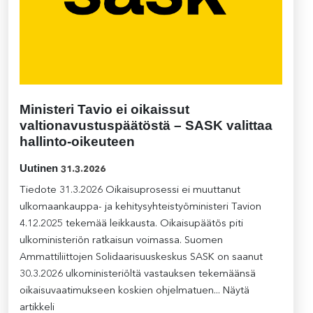
Ministeri Tavio ei oikaissut
valtionavustuspäätöstä – SASK valittaa
hallinto-oikeuteen
Uutinen
31.3.2026
Tiedote 31.3.2026 Oikaisuprosessi ei muuttanut
ulkomaankauppa- ja kehitysyhteistyöministeri Tavion
4.12.2025 tekemää leikkausta. Oikaisupäätös piti
ulkoministeriön ratkaisun voimassa. Suomen
Ammattiliittojen Solidaarisuuskeskus SASK on saanut
30.3.2026 ulkoministeriöltä vastauksen tekemäänsä
oikaisuvaatimukseen koskien ohjelmatuen...
Näytä
artikkeli