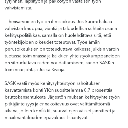
syrjinnän, lapsityön ja pakkotyön vastaisen työn
vahvistamista.
– Ihmisarvoinen työ on ihmisoikeus. Jos Suomi haluaa
vahvistaa kauppaa, vientiä ja taloudellisia suhteita osana
kehityspolitiikkaa, samalla on huolehdittava siitä, että
työntekijöiden oikeudet toteutuvat. Työelämän
perusoikeuksien on toteuduttava kaikessa julkisin varoin
tuetussa toiminnassa ja kaikkien yhteistyökumppaneiden
on sitouduttava niiden noudattamiseen, sanoo SASKin
toiminnanjohtaja Juska Kivioja.
SASK vaatii myös kehitysyhteistyön rahoituksen
kasvattamista kohti YK:n suosittelemaa 0,7 prosenttia
bruttokansantulosta. Järjestön mukaan kehitysyhteistyön
pitkäjänteisyys ja ennakoitavuus ovat välttämättömiä
aikana, jolloin konfliktit, suurvaltojen väliset jännitteet ja
maailmantalouden epävakaus lisääntyvät.