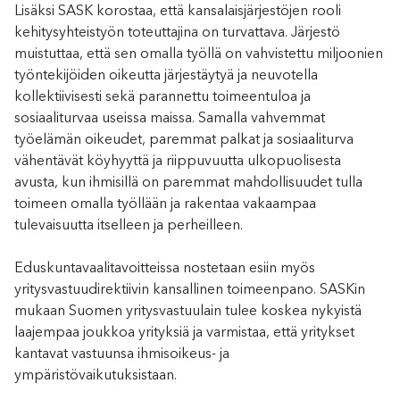
Lisäksi SASK korostaa, että kansalaisjärjestöjen rooli
kehitysyhteistyön toteuttajina on turvattava. Järjestö
muistuttaa, että sen omalla työllä on vahvistettu miljoonien
työntekijöiden oikeutta järjestäytyä ja neuvotella
kollektiivisesti sekä parannettu toimeentuloa ja
sosiaaliturvaa useissa maissa. Samalla vahvemmat
työelämän oikeudet, paremmat palkat ja sosiaaliturva
vähentävät köyhyyttä ja riippuvuutta ulkopuolisesta
avusta, kun ihmisillä on paremmat mahdollisuudet tulla
toimeen omalla työllään ja rakentaa vakaampaa
tulevaisuutta itselleen ja perheilleen.
Eduskuntavaalitavoitteissa nostetaan esiin myös
yritysvastuudirektiivin kansallinen toimeenpano. SASKin
mukaan Suomen yritysvastuulain tulee koskea nykyistä
laajempaa joukkoa yrityksiä ja varmistaa, että yritykset
kantavat vastuunsa ihmisoikeus- ja
ympäristövaikutuksistaan.