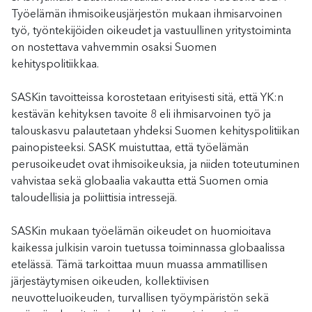
Työelämän ihmisoikeusjärjestön mukaan ihmisarvoinen
työ, työntekijöiden oikeudet ja vastuullinen yritystoiminta
on nostettava vahvemmin osaksi Suomen
kehityspolitiikkaa.
SASKin tavoitteissa korostetaan erityisesti sitä, että YK:n
kestävän kehityksen tavoite 8 eli ihmisarvoinen työ ja
talouskasvu palautetaan yhdeksi Suomen kehityspolitiikan
painopisteeksi. SASK muistuttaa, että työelämän
perusoikeudet ovat ihmisoikeuksia, ja niiden toteutuminen
vahvistaa sekä globaalia vakautta että Suomen omia
taloudellisia ja poliittisia intressejä.
SASKin mukaan työelämän oikeudet on huomioitava
kaikessa julkisin varoin tuetussa toiminnassa globaalissa
etelässä. Tämä tarkoittaa muun muassa ammatillisen
järjestäytymisen oikeuden, kollektiivisen
neuvotteluoikeuden, turvallisen työympäristön sekä