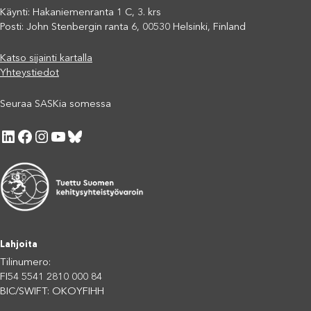
Käynti: Hakaniemenranta 1 C, 3. krs
Posti: John Stenbergin ranta 6, 00530 Helsinki, Finland
Katso sijainti kartalla
Yhteystiedot
Seuraa SASKia somessa
LinkedIn
Facebook
Instagram
YouTube
Bluesky
Lahjoita
Tilinumero:
FI54 5541 2810 000 84
BIC/SWIFT: OKOYFIHH