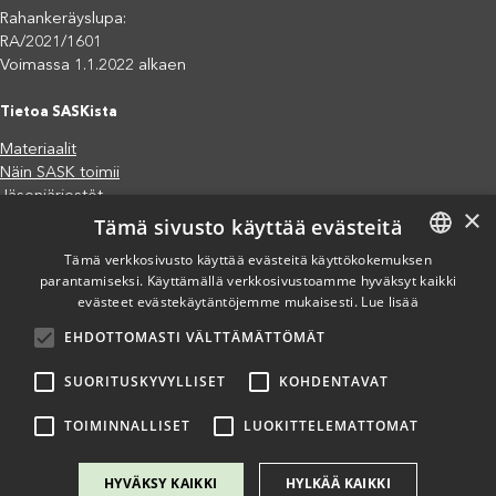
Rahankeräyslupa:
RA/2021/1601
Voimassa 1.1.2022 alkaen
Tietoa SASKista
Materiaalit
Näin SASK toimii
Jäsenjärjestöt
×
Tämä sivusto käyttää evästeitä
Saavutettavuusseloste
Tietosuojaseloste
Tämä verkkosivusto käyttää evästeitä käyttökokemuksen
Eettiset periaatteet (pdf)
parantamiseksi. Käyttämällä verkkosivustoamme hyväksyt kaikki
FINNISH
Miten voit auttaa?
evästeet evästekäytäntöjemme mukaisesti.
Lue lisää
ENGLISH
Lahjoita
EHDOTTOMASTI VÄLTTÄMÄTTÖMÄT
SPANISH
Osallistu
Liity kannatusjäseneksi
SUORITUSKYVYLLISET
KOHDENTAVAT
Ilmoita väärinkäytösepäilystä
TOIMINNALLISET
LUOKITTELEMATTOMAT
HYVÄKSY KAIKKI
HYLKÄÄ KAIKKI