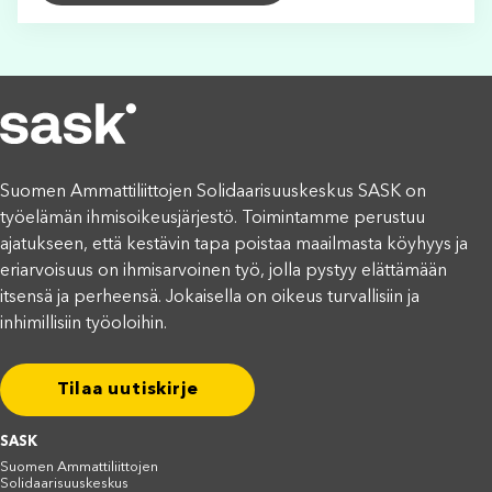
Suomen Ammattiliittojen Solidaarisuuskeskus SASK on
työelämän ihmisoikeusjärjestö. Toimintamme perustuu
ajatukseen, että kestävin tapa poistaa maailmasta köyhyys ja
eriarvoisuus on ihmisarvoinen työ, jolla pystyy elättämään
itsensä ja perheensä. Jokaisella on oikeus turvallisiin ja
inhimillisiin työoloihin.
Tilaa uutiskirje
SASK
Suomen Ammattiliittojen
Solidaarisuuskeskus