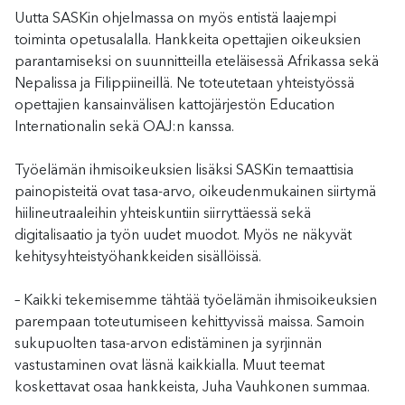
Uutta SASKin ohjelmassa on myös entistä laajempi
toiminta opetusalalla. Hankkeita opettajien oikeuksien
parantamiseksi on suunnitteilla eteläisessä Afrikassa sekä
Nepalissa ja Filippiineillä. Ne toteutetaan yhteistyössä
opettajien kansainvälisen kattojärjestön Education
Internationalin sekä OAJ:n kanssa.
Työelämän ihmisoikeuksien lisäksi SASKin temaattisia
painopisteitä ovat tasa-arvo, oikeudenmukainen siirtymä
hiilineutraaleihin yhteiskuntiin siirryttäessä sekä
digitalisaatio ja työn uudet muodot. Myös ne näkyvät
kehitysyhteistyöhankkeiden sisällöissä.
– Kaikki tekemisemme tähtää työelämän ihmisoikeuksien
parempaan toteutumiseen kehittyvissä maissa. Samoin
sukupuolten tasa-arvon edistäminen ja syrjinnän
vastustaminen ovat läsnä kaikkialla. Muut teemat
koskettavat osaa hankkeista, Juha Vauhkonen summaa.