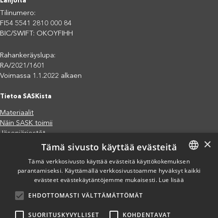
Lahjoita
Tilinumero:
FI54 5541 2810 000 84
BIC/SWIFT: OKOYFIHH
Rahankeräyslupa:
RA/2021/1601
Voimassa 1.1.2022 alkaen
Tietoa SASKista
Materiaalit
Näin SASK toimii
Jäsenjärjestöt
×
Tämä sivusto käyttää evästeitä
Saavutettavuusseloste
Tietosuojaseloste
Tämä verkkosivusto käyttää evästeitä käyttökokemuksen
Eettiset periaatteet (pdf)
parantamiseksi. Käyttämällä verkkosivustoamme hyväksyt kaikki
FINNISH
Miten voit auttaa?
evästeet evästekäytäntöjemme mukaisesti.
Lue lisää
ENGLISH
Lahjoita
EHDOTTOMASTI VÄLTTÄMÄTTÖMÄT
SPANISH
Osallistu
Liity kannatusjäseneksi
SUORITUSKYVYLLISET
KOHDENTAVAT