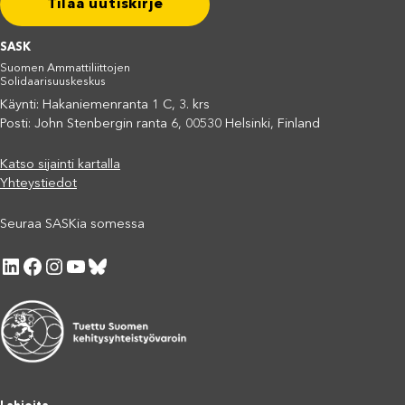
Tilaa uutiskirje
SASK
Suomen Ammattiliittojen
Solidaarisuuskeskus
Käynti: Hakaniemenranta 1 C, 3. krs
Posti: John Stenbergin ranta 6, 00530 Helsinki, Finland
Katso sijainti kartalla
Yhteystiedot
Seuraa SASKia somessa
LinkedIn
Facebook
Instagram
YouTube
Bluesky