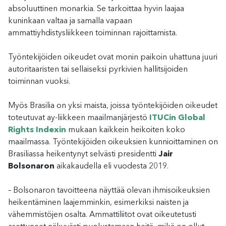
absoluuttinen monarkia. Se tarkoittaa hyvin laajaa
kuninkaan valtaa ja samalla vapaan
ammattiyhdistysliikkeen toiminnan rajoittamista.
Työntekijöiden oikeudet ovat monin paikoin uhattuna juuri
autoritaaristen tai sellaiseksi pyrkivien hallitsijoiden
toiminnan vuoksi.
Myös Brasilia on yksi maista, joissa työntekijöiden oikeudet
toteutuvat ay-liikkeen maailmanjärjestö
ITUCin Global
Rights Indexin
mukaan kaikkein heikoiten koko
maailmassa. Työntekijöiden oikeuksien kunnioittaminen on
Brasiliassa heikentynyt selvästi presidentti
Jair
Bolsonaron
aikakaudella eli vuodesta 2019.
– Bolsonaron tavoitteena näyttää olevan ihmisoikeuksien
heikentäminen laajemminkin, esimerkiksi naisten ja
vähemmistöjen osalta. Ammattiliitot ovat oikeutetusti