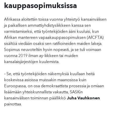
kauppasopimuksissa
Afrikassa aloitettiin toissa vuonna yhteistyö kansainvälisen
ja paikallisen ammattiyhdistysliikkeen kanssa sen
varmistamiseksi, että työntekijöiden ääni kuuluisi, kun
Afrikan mantereen vapaakauppasopimuksen (AfCFTA)
sisältöä viedään osaksi sen ratifioineiden maiden lakeja.
Sopimus neuvoteltiin hyvin nopeasti, ja se tuli voimaan
vuonna 2019 ilman ay-liikkeen tai muiden
kansalaisjärjestöjen kuulemista.
– Se, että työntekijöiden näkemyksiä kuullaan heitä
koskevissa asioissa muissakin maanosissa kuin
Euroopassa, on osa demokraattista prosessia ja omiaan
lisäämään yhteiskunnallista vakautta, SASKin
kansainvälisen toiminnan päällikkö
Juha Vauhkonen
painottaa.