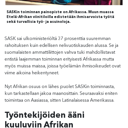
SASKin toiminnan painopiste on Afrikassa. Muun muassa
Etelä-Afrikan viinitiloilla edistetään ihmisarvoista työtä
sekä turvallisia työ- ja asuinoloja.
SASK sai ulkoministeriöltä 37 prosenttia suuremman
rahoituksen kuin edellisen nelivuotiskauden alussa. Se ja
suomalaisten ammattiliittojen vahva tuki mahdollistavat
entistä laajemman toiminnan erityisesti Afrikassa mutta
myös muissa maissa, joissa työelämän ihmisoikeudet ovat
viime aikoina heikentyneet.
Nyt Afrikan osuus on lähes puolet SASKin toiminnasta,
kun tarkastellaan jakoa maanosittain. Seuraavaksi eniten
toimintaa on Aasiassa, sitten Latinalaisessa Amerikassa.
Työntekijöiden ääni
kuuluviin Afrikan