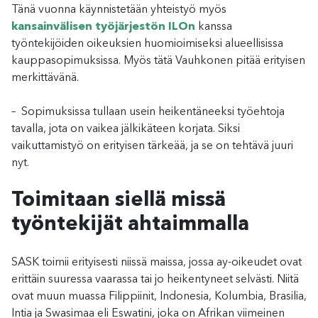
Tänä vuonna käynnistetään yhteistyö myös
kansainvälisen työjärjestön ILOn
kanssa
työntekijöiden oikeuksien huomioimiseksi alueellisissa
kauppasopimuksissa. Myös tätä Vauhkonen pitää erityisen
merkittävänä.
– Sopimuksissa tullaan usein heikentäneeksi työehtoja
tavalla, jota on vaikea jälkikäteen korjata. Siksi
vaikuttamistyö on erityisen tärkeää, ja se on tehtävä juuri
nyt.
Toimitaan siellä missä
työntekijät ahtaimmalla
SASK toimii erityisesti niissä maissa, jossa ay-oikeudet ovat
erittäin suuressa vaarassa tai jo heikentyneet selvästi. Niitä
ovat muun muassa Filippiinit, Indonesia, Kolumbia, Brasilia,
Intia ja Swasimaa eli Eswatini, joka on Afrikan viimeinen