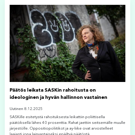
Päätös leikata SASKin rahoitusta on
ideologinen ja hyvän hallinnon vastainen
Uutinen 8.12.2025
SASKille esitetystä rahoituksesta leikattiin poliittisella
päätöksellä lähes 40 prosenttia. Rahat jaettiin seitsemälle muulle
järjestölle. Oppositiopoliitikot ja ay-liike ovat arvostelleet
laajasti jopa lainvastaiseksi epäiltyä päätöstä.