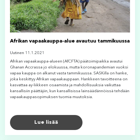
Afrikan vapaakauppa-alue avautuu tammikuussa
Uutinen 11.1.2021
Afrikan vapaakauppa-alueen (AfCFTA) päätoimipaikka avautui
Ghanan Accrassa jo elokuussa, mutta koronapandemian vuoksi
vapaa kauppa on alkanut vasta tammikuussa. SASKilla on hanke,
joka keskittyy Afrikan vapaakauppaan. Hankkeen tavoitteena on
kasvattaa ay-liikkeen osaamista ja mahdollisuuksia vaikuttaa
kansallisiin päättäjiin, kun kansallisissa lainsäädännöissä tehdään
vapaakauppasopimuksen tuomia muutoksia.
Lue lisää