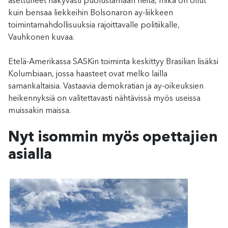
asettuneet näkyvästi puolustamaan heitä, mikä on ollut
kuin bensaa liekkeihin Bolsonaron ay-liikkeen
toimintamahdollisuuksia rajoittavalle politiikalle,
Vauhkonen kuvaa.
Etelä-Amerikassa SASKin toiminta keskittyy Brasilian lisäksi
Kolumbiaan, jossa haasteet ovat melko lailla
samankaltaisia. Vastaavia demokratian ja ay-oikeuksien
heikennyksiä on valitettavasti nähtävissä myös useissa
muissakin maissa.
Nyt isommin myös opettajien
asialla